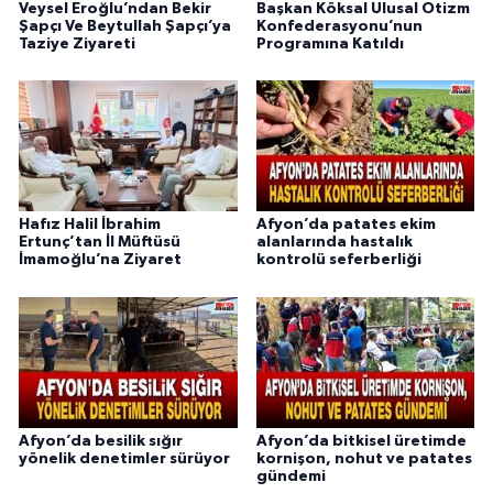
Veysel Eroğlu’ndan Bekir
Başkan Köksal Ulusal Otizm
Şapçı Ve Beytullah Şapçı’ya
Konfederasyonu’nun
Taziye Ziyareti
Programına Katıldı
Hafız Halil İbrahim
Afyon’da patates ekim
Ertunç’tan İl Müftüsü
alanlarında hastalık
İmamoğlu’na Ziyaret
kontrolü seferberliği
Afyon’da besilik sığır
Afyon’da bitkisel üretimde
yönelik denetimler sürüyor
kornişon, nohut ve patates
gündemi