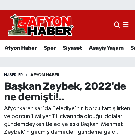
Afyon Haber
Siyaset
Afyon Haber
Spor
Siyaset
Asayiş Yaşam
S
Spor
Asayiş Yaşam
HABERLER
AFYON HABER
Başkan Zeybek, 2022'de
Sağlık
ne demişti!..
Eğitim
Afyonkarahisar'da Belediye'nin borcu tartışılırken
Sivil Toplum
ve borcun 1 Milyar TL civarında olduğu iddiaları
gündemdeyken Belediye eski Başkanı Mehmet
Ekonomi
Zeybek'in geçmiş demeçleri gündeme geldi.