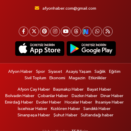
afyonhaber.com@gmail.com
Afyon Haber
Spor
Siyaset
Asayiş Yaşam
Sağlık
Eğitim
Sivil Toplum
Ekonomi
Magazin
Etkinlikler
Afyon Çay Haber
Başmakçı Haber
Bayat Haber
Bolvadin Haber
Çobanlar Haber
Dazkırı Haber
Dinar Haber
Emirdağ Haber
Evciler Haber
Hocalar Haber
İhsaniye Haber
İscehisar Haber
Kızılören Haber
Sandıklı Haber
Sinanpaşa Haber
Şuhut Haber
Sultandağı haber