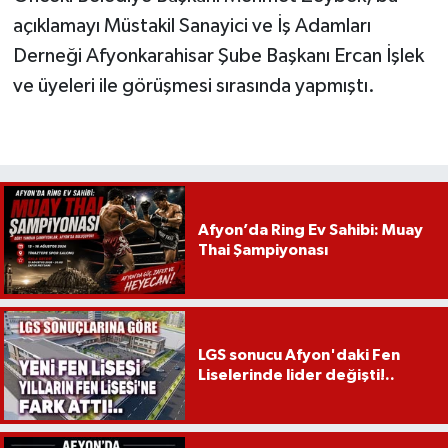
açıklamayı Müstakil Sanayici ve İş Adamları
Derneği Afyonkarahisar Şube Başkanı Ercan İşlek
ve üyeleri ile görüşmesi sırasında yapmıştı.
Afyon’da Ring Ev Sahibi: Muay
Thai Şampiyonası
LGS sonucu Afyon'daki Fen
Liselerinde lider değişti!..