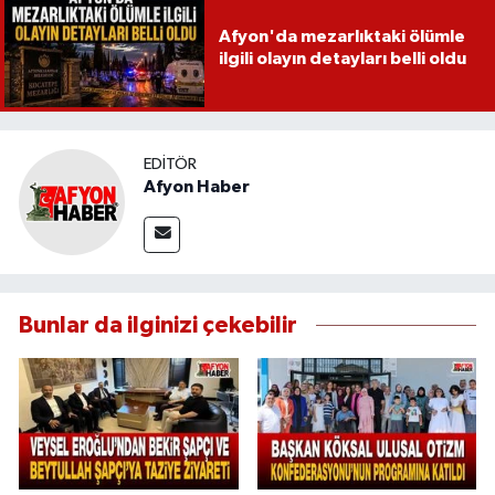
Afyon'da mezarlıktaki ölümle
ilgili olayın detayları belli oldu
EDITÖR
Afyon Haber
Bunlar da ilginizi çekebilir