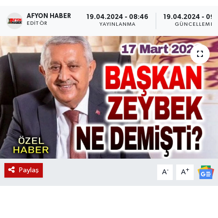
AFYON HABER
Magazin
19.04.2024 - 08:46
19.04.2024 - 09
EDITÖR
YAYINLANMA
GÜNCELLEME
Etkinlikler
Paylaş
-
+
A
A