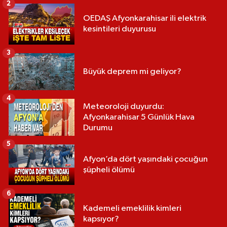
2
OEDAŞ Afyonkarahisar ili elektrik
kesintileri duyurusu
3
Büyük deprem mi geliyor?
4
Meteoroloji duyurdu:
Afyonkarahisar 5 Günlük Hava
Durumu
5
Afyon’da dört yaşındaki çocuğun
şüpheli ölümü
6
Kademeli emeklilik kimleri
kapsıyor?