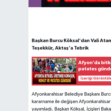
Başkan Burcu Köksal'dan Vali Atama
Teşekkür, Aktaş'a Tebrik
Afyon’da bitk
patates günd
İçeriği Görüntül
Afyonkarahisar Belediye Başkanı Bur
kararname ile değişen Afyonkarahisar V
yayımladı. Başkan Köksal, İçişleri Bak