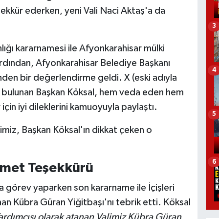
şekkür ederken, yeni Vali Naci Aktaş'a da
3
ğı kararnamesi ile Afyonkarahisar mülki
rdından, Afyonkarahisar Belediye Başkanı
4
en bir değerlendirme geldi. X (eski adıyla
a bulunan Başkan Köksal, hem veda eden hem
için iyi dileklerini kamuoyuyla paylaştı.
5
imiz, Başkan Köksal'ın dikkat çeken o
6
izmet Teşekkürü
a görev yaparken son kararname ile İçişleri
an Kübra Güran Yiğitbaşı'nı tebrik etti. Köksal
Yardımcısı olarak atanan Valimiz Kübra Güran