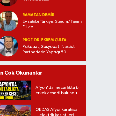
RAMAZAN DEMİR
Ev sahibi Türkiye; Sunum/Tanım
FİL’ce
PROF. DR. EKREM ÇULFA
Psikopat, Sosyopat, Narsist
Partnerlerin Yaptığı 50
Manipülasyon
En Çok Okunanlar
Afyon'da mezarlıkta bir
erkek cesedi bulundu
OEDAŞ Afyonkarahisar
ili elektrik kesintileri