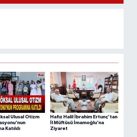
ksal Ulusal Otizm
Hafız Halil İbrahim Ertunç’tan
asyonu’nun
İl Müftüsü İmamoğlu’na
a Katıldı
Ziyaret