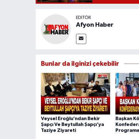
EDITÖR
Afyon Haber
Bunlar da ilginizi çekebilir
Veysel Eroğlu’ndan Bekir
Başkan Kö
Şapçı Ve Beytullah Şapçı’ya
Konfeder
Taziye Ziyareti
Programın