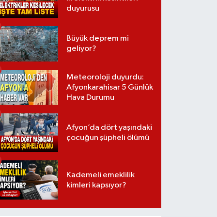
duyurusu
Büyük deprem mi
geliyor?
Meteoroloji duyurdu:
Afyonkarahisar 5 Günlük
Hava Durumu
Afyon’da dört yaşındaki
çocuğun şüpheli ölümü
Kademeli emeklilik
kimleri kapsıyor?