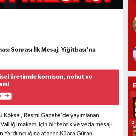
sı Sonrası İlk Mesaj: Yiğitbaşı'na
isel üretimde kornişon, nohut ve
emi
1
e
cu Köksal, Resmi Gazete'de yayımlanan
2
aliliği makamı için bir tebrik ve veda mesajı
an Yardımcılığına atanan Kübra Güran