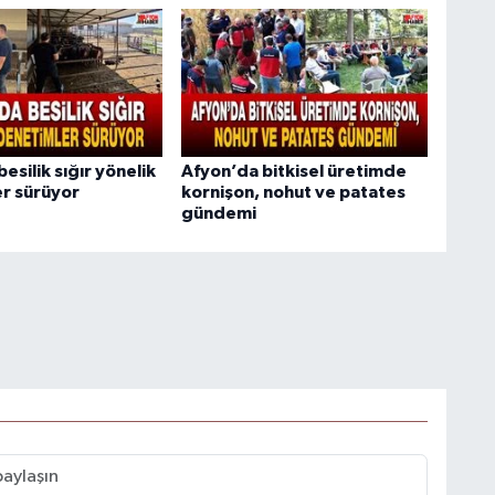
esilik sığır yönelik
Afyon’da bitkisel üretimde
r sürüyor
kornişon, nohut ve patates
gündemi