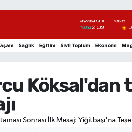
Yatsı
21:39
Yaşam
Sağlık
Eğitim
Sivil Toplum
Ekonomi
Mag
cu Köksal'dan 
jı
aması Sonrası İlk Mesaj: Yiğitbaşı'na Teşe