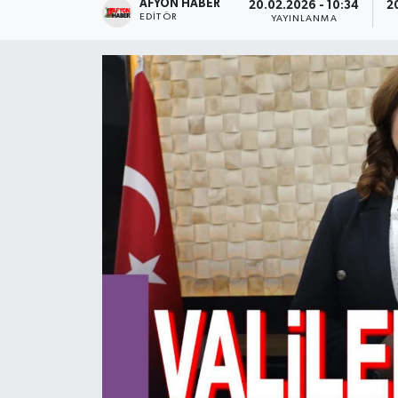
AFYON HABER
20.02.2026 - 10:34
2
EDITÖR
YAYINLANMA
Magazin
Etkinlikler