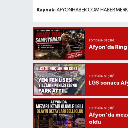
Kaynak:
AFYONHABER.COM HABER MERK
EDITÖRÜN SEÇTIĞI
Afyon’da Ring 
EDITÖRÜN SEÇTIĞI
LGS sonucu Afy
EDITÖRÜN SEÇTIĞI
Afyon'da mezarl
oldu