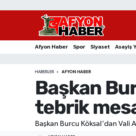
Afyon Haber
Siyaset
Afyon Haber
Spor
Siyaset
Asayiş 
Spor
Asayiş Yaşam
HABERLER
AFYON HABER
Başkan Bur
Sağlık
tebrik mesa
Eğitim
Sivil Toplum
Başkan Burcu Köksal'dan Vali At
Ekonomi