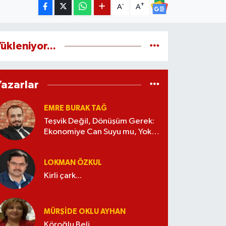
-
+
A
A
ükleniyor...
Yazarlar
EMRE BURAK TAĞ
Teşvik Değil, Dönüşüm Gerek:
Ekonomiye Can Suyu mu, Yoksa
Kaynak İsrafı mı?
LOKMAN ÖZKUL
Kirli çark...
MÜRŞIDE OKLU AYHAN
Köroğlu Beli...