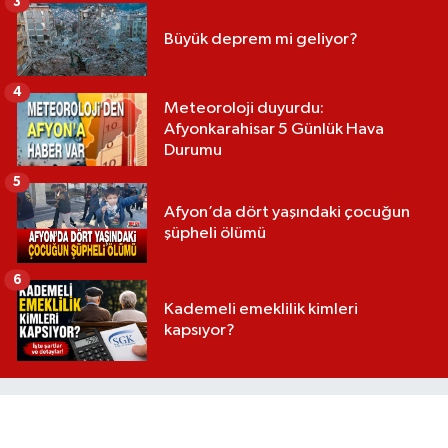
3
Büyük deprem mi geliyor?
4
Meteoroloji duyurdu:
Afyonkarahisar 5 Günlük Hava
Durumu
5
Afyon’da dört yaşındaki çocuğun
şüpheli ölümü
6
Kademeli emeklilik kimleri
kapsıyor?