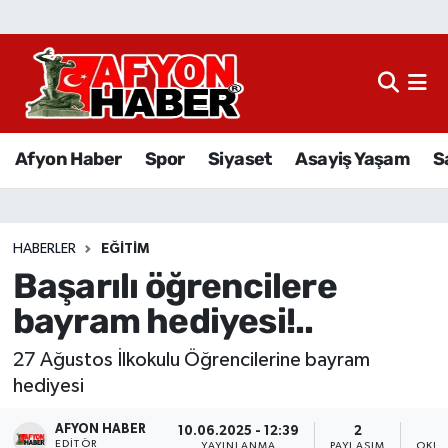
Afyon Haber
Siyaset
Afyon Haber
Spor
Siyaset
Asayiş Yaşam
S
Spor
Asayiş Yaşam
HABERLER
EĞITIM
Başarılı öğrencilere
Sağlık
bayram hediyesi!..
Eğitim
27 Ağustos İlkokulu Öğrencilerine bayram
Sivil Toplum
hediyesi
AFYON HABER
Ekonomi
10.06.2025 - 12:39
2
EDITÖR
YAYINLANMA
PAYLAŞIM
OKUN