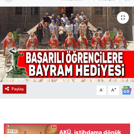
Magazin
Etkinlikler
Paylaş
-
+
A
A
AKÜ, istihdama dönük