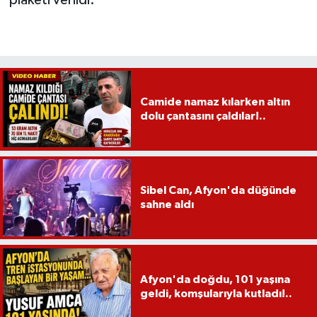
Camide namaz kılarken altın
dolu çantasını çaldılar!..
Sibel Can, Afyon'da düğünde
sahne aldı
Afyon'da doğdu, 101 yaşına
geldi, komşularıyla kutladı!..