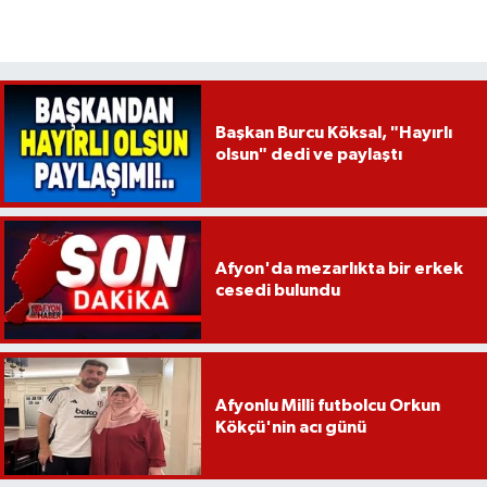
Başkan Burcu Köksal, "Hayırlı
olsun" dedi ve paylaştı
Afyon'da mezarlıkta bir erkek
cesedi bulundu
Afyonlu Milli futbolcu Orkun
Kökçü'nin acı günü