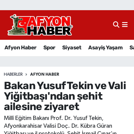
Afyon Haber
Siyaset
Afyon Haber
Spor
Siyaset
Asayiş Yaşam
S
Spor
Asayiş Yaşam
HABERLER
AFYON HABER
Bakan Yusuf Tekin ve Vali
Sağlık
Yiğitbaşı'ndan şehit
Eğitim
ailesine ziyaret
Sivil Toplum
Millî Eğitim Bakanı Prof. Dr. Yusuf Tekin,
Afyonkarahisar Valisi Doç. Dr. Kübra Güran
Ekonomi
Yiğitbaşı ve il protokolü, Şehit İsmail Çınar’ın