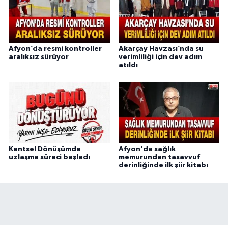
Afyon’da resmi kontroller
Akarçay Havzası’nda su
aralıksız sürüyor
verimliliği için dev adım
atıldı
Kentsel Dönüşümde
Afyon'da sağlık
uzlaşma süreci başladı
memurundan tasavvuf
derinliğinde ilk şiir kitabı