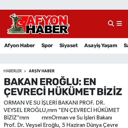
Afyon Haber
Siyaset
Afyon Haber
Spor
Siyaset
Asayiş Yaşam
S
Spor
Asayiş Yaşam
HABERLER
ARŞIV HABER
BAKAN EROĞLU: EN
Sağlık
ÇEVRECİ HÜKÜMET BİZİZ
Eğitim
ORMAN VE SU İŞLERİ BAKANI PROF. DR.
Sivil Toplum
VEYSEL EROĞLU,rnrn "EN ÇEVRECİ HÜKÜMET
BİZİZ"rnrn rnrnOrman ve Su İşleri Bakanı
Ekonomi
Prof. Dr. Veysel Eroğlu, 5 Haziran Dünya Çevre