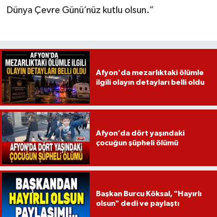
Dünya Çevre Günü’nüz kutlu olsun.”
Afyon'da mezarlıktaki ölümle
ilgili olayın detayları belli oldu
Afyon’da dört yaşındaki
çocuğun şüpheli ölümü
Başkan Burcu Köksal, "Hayırlı
olsun" dedi ve paylaştı