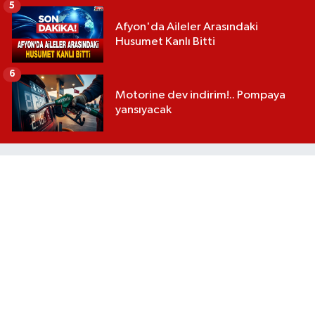
5
Afyon'da Aileler Arasındaki
Husumet Kanlı Bitti
6
Motorine dev indirim!.. Pompaya
yansıyacak