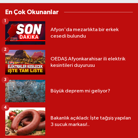
En Çok Okunanlar
1
Afyon'da mezarlıkta bir erkek
cesedi bulundu
2
OEDAŞ Afyonkarahisar ili elektrik
kesintileri duyurusu
3
Büyük deprem mi geliyor?
4
Bakanlık açıkladı: İşte tağşiş yapılan
3 sucuk markası!..