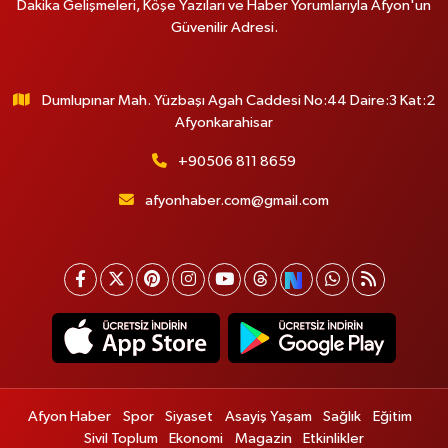
Dakika Gelişmeleri, Köşe Yazıları ve Haber Yorumlarıyla Afyon'un
Güvenilir Adresi.
Dumlupınar Mah. Yüzbaşı Agah Caddesi No:44 Daire:3 Kat:2
Afyonkarahisar
+90506 811 8659
afyonhaber.com@gmail.com
Afyon Haber
Spor
Siyaset
Asayiş Yaşam
Sağlık
Eğitim
Sivil Toplum
Ekonomi
Magazin
Etkinlikler