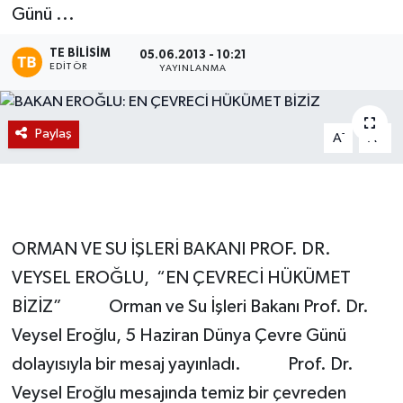
Günü ...
Magazin
TE BILISIM
05.06.2013 - 10:21
EDITÖR
YAYINLANMA
Etkinlikler
Paylaş
-
+
A
A
ORMAN VE SU İŞLERİ BAKANI PROF. DR.
VEYSEL EROĞLU, “EN ÇEVRECİ HÜKÜMET
BİZİZ” Orman ve Su İşleri Bakanı Prof. Dr.
Veysel Eroğlu, 5 Haziran Dünya Çevre Günü
dolayısıyla bir mesaj yayınladı. Prof. Dr.
Veysel Eroğlu mesajında temiz bir çevreden