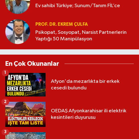
Ev sahibi Türkiye; Sunum/Tanım FİL’ce
PROF. DR. EKREM ÇULFA
Psikopat, Sosyopat, Narsist Partnerlerin
Yaptığı 50 Manipülasyon
En Çok Okunanlar
1
Afyon'da mezarlıkta bir erkek
cesedi bulundu
2
OEDAŞ Afyonkarahisar ili elektrik
kesintileri duyurusu
3