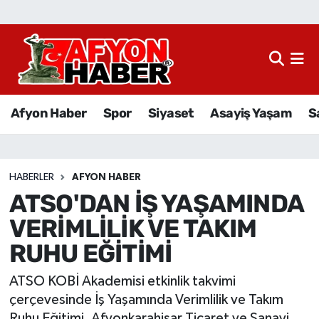
Afyon Haber
Siyaset
Afyon Haber
Spor
Siyaset
Asayiş Yaşam
S
Spor
Asayiş Yaşam
HABERLER
AFYON HABER
ATSO'DAN İŞ YAŞAMINDA
Sağlık
VERİMLİLİK VE TAKIM
Eğitim
RUHU EĞİTİMİ
Sivil Toplum
ATSO KOBİ Akademisi etkinlik takvimi
çerçevesinde İş Yaşamında Verimlilik ve Takım
Ekonomi
Ruhu Eğitimi, Afyonkarahisar Ticaret ve Sanayi