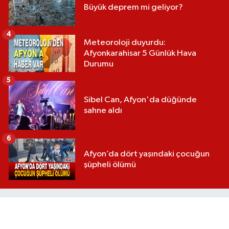
Büyük deprem mi geliyor?
4
Meteoroloji duyurdu:
Afyonkarahisar 5 Günlük Hava
Durumu
5
Sibel Can, Afyon'da düğünde
sahne aldı
6
Afyon’da dört yaşındaki çocuğun
şüpheli ölümü