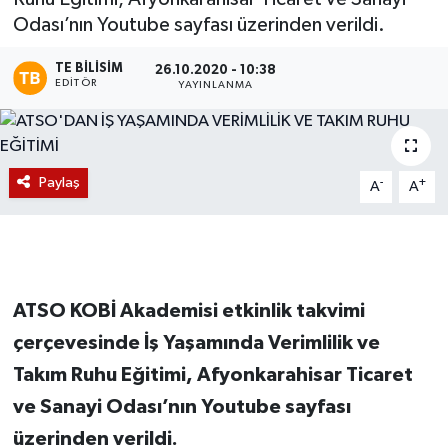
Odası’nın Youtube sayfası üzerinden verildi.
Magazin
TE BILISIM
26.10.2020 - 10:38
EDITÖR
Etkinlikler
YAYINLANMA
Paylaş
-
+
A
A
ATSO KOBİ Akademisi etkinlik takvimi
çerçevesinde İş Yaşamında Verimlilik ve
Takım Ruhu Eğitimi, Afyonkarahisar Ticaret
ve Sanayi Odası’nın Youtube sayfası
üzerinden verildi.