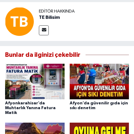
EDITÖR HAKKINDA
TE Bilisim
Bunlar da ilginizi çekebilir
Afyonkarahisar’da
Afyon’da güvenilir gıda için
Muhtarlık Yanına Fatura
sıkı denetim
Matik