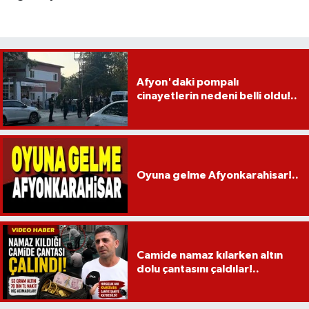
Afyon'daki pompalı
cinayetlerin nedeni belli oldu!..
Oyuna gelme Afyonkarahisar!..
Camide namaz kılarken altın
dolu çantasını çaldılar!..