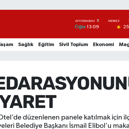
2
Öğle
13:09
Yaşam
Sağlık
Eğitim
Sivil Toplum
Ekonomi
Mag
FEDARASYONU
İYARET
tel’de düzenlenen panele katılmak için il
leri Belediye Başkanı İsmail Elibol’u mak