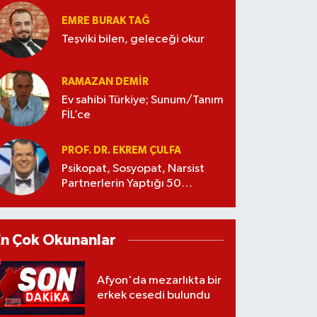
EMRE BURAK TAĞ
Teşviki bilen, geleceği okur
RAMAZAN DEMİR
Ev sahibi Türkiye; Sunum/Tanım
FİL’ce
PROF. DR. EKREM ÇULFA
Psikopat, Sosyopat, Narsist
Partnerlerin Yaptığı 50
Manipülasyon
En Çok Okunanlar
Afyon'da mezarlıkta bir
erkek cesedi bulundu