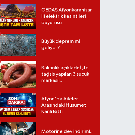
OEDAŞ Afyonkarahisar
ili elektrik kesintileri
duyurusu
Büyük deprem mi
geliyor?
Bakanlık açıkladı: İşte
tağşiş yapılan 3 sucuk
markası!..
Afyon'da Aileler
Arasındaki Husumet
Kanlı Bitti
Motorine dev indirim!..