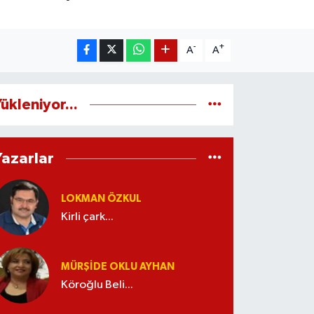
-
+
A
A
ükleniyor...
Yazarlar
LOKMAN ÖZKUL
Kirli çark...
MÜRŞIDE OKLU AYHAN
Köroğlu Beli...