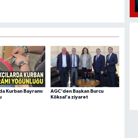
rda Kurban Bayramı
AGC’den Başkan Burcu
u
Köksal’a ziyaret