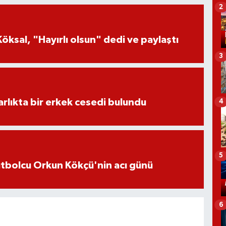
2
öksal, "Hayırlı olsun" dedi ve paylaştı
3
lıkta bir erkek cesedi bulundu
4
5
futbolcu Orkun Kökçü'nin acı günü
6