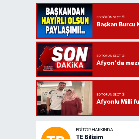
EDITÖRÜN SEÇTIĞI
Başkan Burcu K
EDITÖRÜN SEÇTIĞI
Afyon'da mezar
EDITÖRÜN SEÇTIĞI
Afyonlu Milli 
EDITÖR HAKKINDA
TE Bilisim