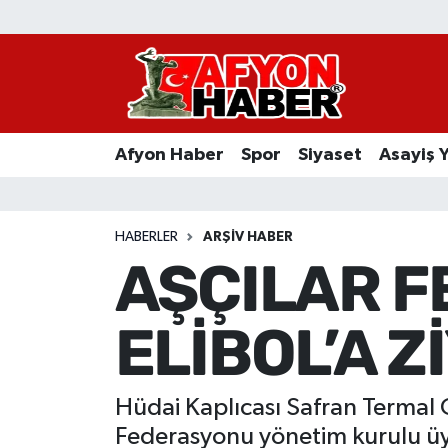
Afyon Haber
Siyaset
Afyon Haber
Spor
Siyaset
Asayiş 
Spor
Asayiş Yaşam
HABERLER
ARŞIV HABER
AŞÇILAR 
Sağlık
ELİBOL’A Z
Eğitim
Sivil Toplum
Hüdai Kaplıcası Safran Termal O
Ekonomi
Federasyonu yönetim kurulu üye