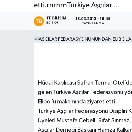
etti.rnrnrnTürkiye Aşçılar ...
Magazin
TE BILISIM
13.03.2013 - 16:45
EDITÖR
YAYINLANMA
Etkinlikler
Hüdai Kaplıcası Safran Termal Otel’de
gelen Türkiye Aşçılar Federasyonu yön
Elibol’u makamında ziyaret etti.
Türkiye Aşçılar Federasyonu Disiplin 
Üyeleri Mustafa Cebeli, Rıfat Sınmaz
Aşçılar Derneği Başkanı Hamza Kalkan