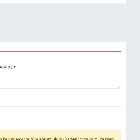
ş bulunuyor ve tüm sorumluluğu üstleniyorsunuz. Yazılan