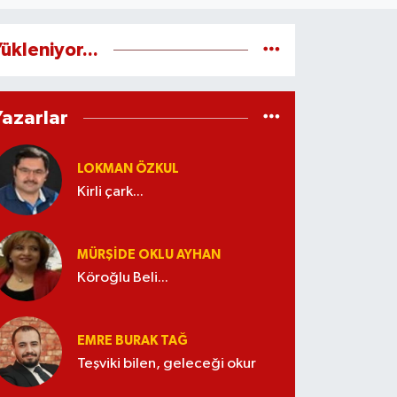
ükleniyor...
Yazarlar
LOKMAN ÖZKUL
Kirli çark...
MÜRŞIDE OKLU AYHAN
Köroğlu Beli...
EMRE BURAK TAĞ
Teşviki bilen, geleceği okur