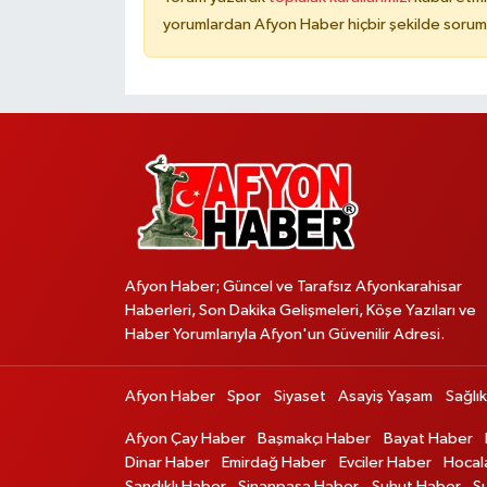
yorumlardan Afyon Haber hiçbir şekilde sorum
Afyon Haber; Güncel ve Tarafsız Afyonkarahisar
Haberleri, Son Dakika Gelişmeleri, Köşe Yazıları ve
Haber Yorumlarıyla Afyon'un Güvenilir Adresi.
Afyon Haber
Spor
Siyaset
Asayiş Yaşam
Sağlık
Afyon Çay Haber
Başmakçı Haber
Bayat Haber
Dinar Haber
Emirdağ Haber
Evciler Haber
Hocal
Sandıklı Haber
Sinanpaşa Haber
Şuhut Haber
S