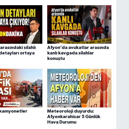
arasındaki silahlı
Afyon’da avukatlar arasında
detayları ortaya
kanlı kavgada silahlar
konuştu
 kamyonetler
Meteoroloji duyurdu:
Afyonkarahisar 5 Günlük
Hava Durumu