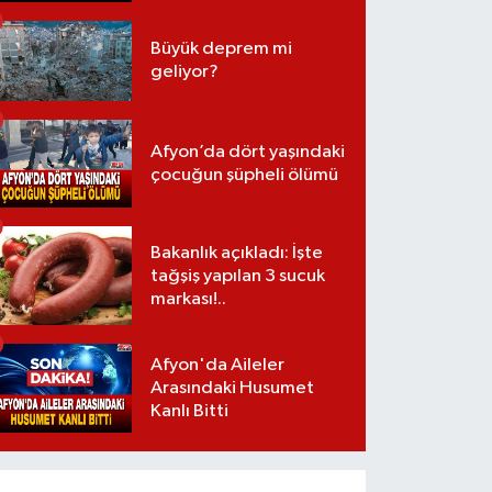
Büyük deprem mi
geliyor?
Afyon’da dört yaşındaki
çocuğun şüpheli ölümü
Bakanlık açıkladı: İşte
tağşiş yapılan 3 sucuk
markası!..
Afyon'da Aileler
Arasındaki Husumet
Kanlı Bitti