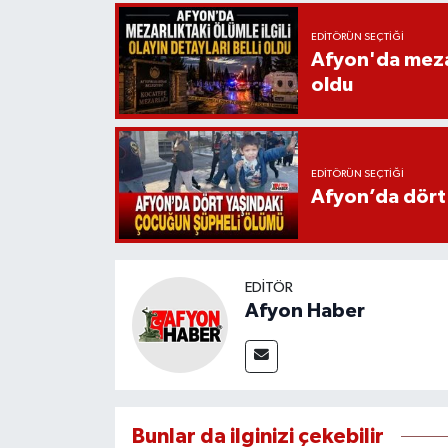
EDITÖRÜN SEÇTIĞI
Afyon'da mezarl
oldu
EDITÖRÜN SEÇTIĞI
Afyon’da dört
EDITÖR
Afyon Haber
Bunlar da ilginizi çekebilir