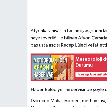
Afyonkarahisar’ın tanınmış aşçılarında
hayırseverliği ile bilinen Afyon Çarşı
baş usta aşçısı Recep Lüleci vefat etti
Meteoroloji d
Durumu
İçeriği Görüntül
Haber Belediye ilan servisinde şöyle 
Dairecep Mahallesinden, merhum aşçı 