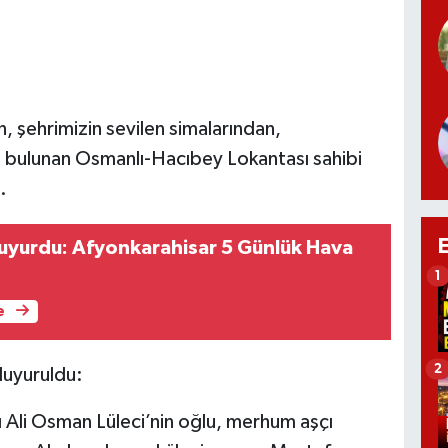
n, şehrimizin sevilen simalarından,
da bulunan Osmanlı-Hacıbey Lokantası sahibi
.
uyurdu: Afyonkarahisar 5 Günlük Hava
1
e
2
duyuruldu:
Ali Osman Lüleci’nin oğlu, merhum aşçı