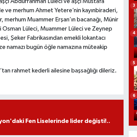
çı Abdurrahman Lüleci ve aşçı Mustafa
3
ule ve merhum Ahmet Yetere’nin kayınbiraderi,
dur, merhum Muammer Erşan’ın bacanağı, Münir
li Osman Lüleci, Muammer Lüleci ve Zeynep
4
esi, Şeker Fabrikasından emekli lokantacı
naze namazı bugün öğle namazına müteakip
5
 rahmet kederli ailesine başsağlığı dileriz.
6
on'daki Fen Liselerinde lider değişti!..