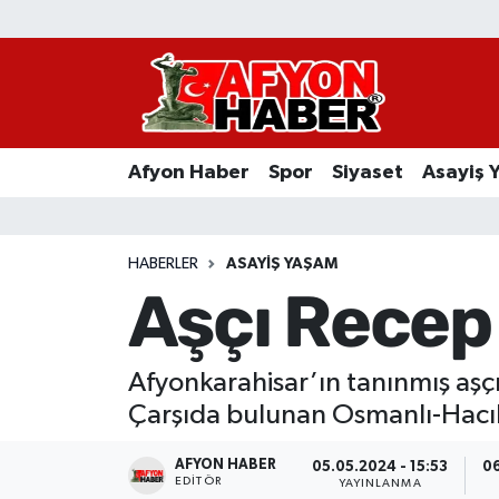
Afyon Haber
Siyaset
Afyon Haber
Spor
Siyaset
Asayiş 
Spor
Asayiş Yaşam
HABERLER
ASAYIŞ YAŞAM
Aşçı Recep 
Sağlık
Eğitim
Afyonkarahisar’ın tanınmış aşçıl
Çarşıda bulunan Osmanlı-Hacıbey
Sivil Toplum
AFYON HABER
05.05.2024 - 15:53
06
Ekonomi
EDITÖR
YAYINLANMA