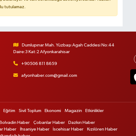
lu tutulamaz.
Dumlupınar Mah. Yüzbaşı Agah Caddesi No:44
Daire:3 Kat:2 Afyonkarahisar
+90506 811 8659
afyonhaber.com@gmail.com
Eğitim
Sivil Toplum
Ekonomi
Magazin
Etkinlikler
Bolvadin Haber
Çobanlar Haber
Dazkırı Haber
ar Haber
İhsaniye Haber
İscehisar Haber
Kızılören Haber
ultandağı haber