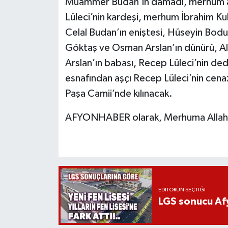
Muammer Budan’ın damadı, merhum aş
Lüleci’nin kardeşi, merhum İbrahim K
Celal Budan’ın eniştesi, Hüseyin Bo
Göktaş ve Osman Arslan’ın dünürü, A
Arslan’ın babası, Recep Lüleci’nin ded
esnafından aşçı Recep Lüleci’nin ce
Paşa Camii’nde kılınacak.
AFYONHABER olarak, Merhuma Allah’tan
EDITÖRÜN SEÇTIĞI
LGS sonucu Afy