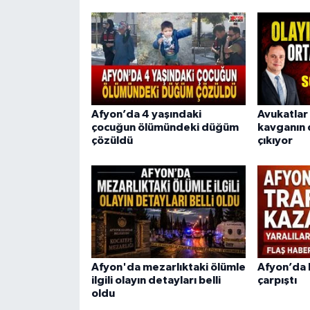
Afyon’da 4 yaşındaki
Avukatlar 
çocuğun ölümündeki düğüm
kavganın 
çözüldü
çıkıyor
Afyon'da mezarlıktaki ölümle
Afyon’da
ilgili olayın detayları belli
çarpıştı
oldu