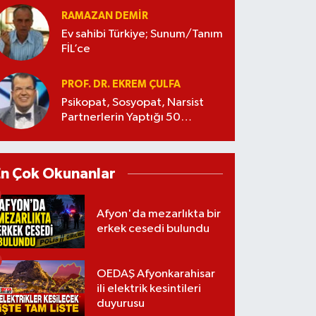
RAMAZAN DEMİR
Ev sahibi Türkiye; Sunum/Tanım
FİL’ce
PROF. DR. EKREM ÇULFA
Psikopat, Sosyopat, Narsist
Partnerlerin Yaptığı 50
Manipülasyon
En Çok Okunanlar
Afyon'da mezarlıkta bir
erkek cesedi bulundu
OEDAŞ Afyonkarahisar
ili elektrik kesintileri
duyurusu