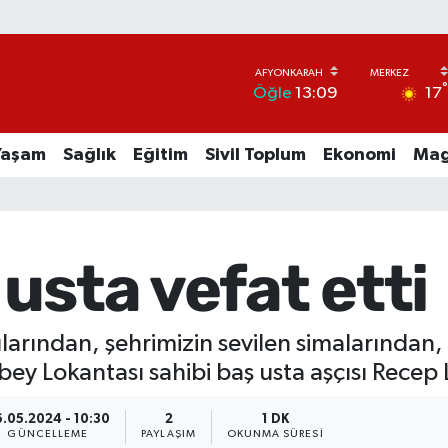
17
Öğle
13:09
Yaşam
Sağlık
Eğitim
Sivil Toplum
Ekonomi
Mag
usta vefat etti
arından, şehrimizin sevilen simalarından, h
 Lokantası sahibi baş usta aşçısı Recep Lü
.05.2024 - 10:30
2
1 DK
GÜNCELLEME
PAYLAŞIM
OKUNMA SÜRESI