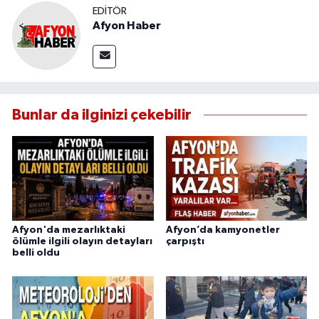
EDITÖR
Afyon Haber
Bunlar da ilginizi çekebilir
Afyon'da mezarlıktaki
Afyon’da kamyonetler
ölümle ilgili olayın detayları
çarpıştı
belli oldu