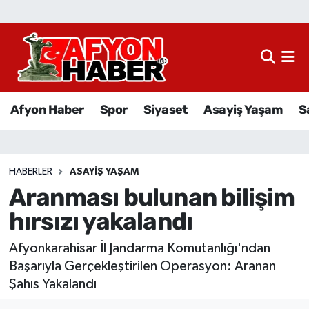
Afyon Haber
Siyaset
Afyon Haber
Spor
Siyaset
Asayiş Yaşam
S
Spor
Asayiş Yaşam
HABERLER
ASAYIŞ YAŞAM
Aranması bulunan bilişim
Sağlık
hırsızı yakalandı
Eğitim
Afyonkarahisar İl Jandarma Komutanlığı'ndan
Sivil Toplum
Başarıyla Gerçekleştirilen Operasyon: Aranan
Şahıs Yakalandı
Ekonomi