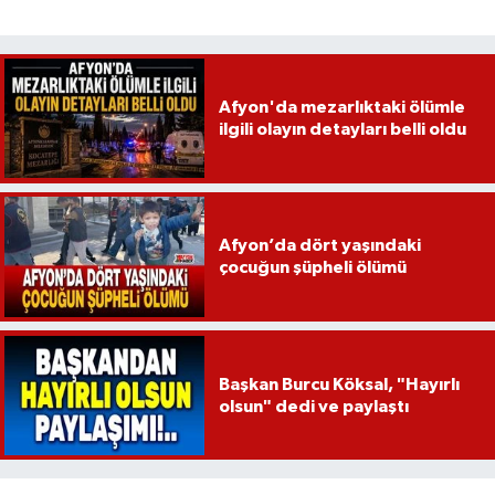
Afyon'da mezarlıktaki ölümle
ilgili olayın detayları belli oldu
Afyon’da dört yaşındaki
çocuğun şüpheli ölümü
Başkan Burcu Köksal, "Hayırlı
olsun" dedi ve paylaştı