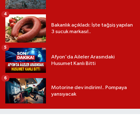
4
Bakanlık açıkladı: İşte tağşiş yapılan
3 sucuk markası!..
5
Afyon'da Aileler Arasındaki
Husumet Kanlı Bitti
6
Motorine dev indirim!.. Pompaya
yansıyacak