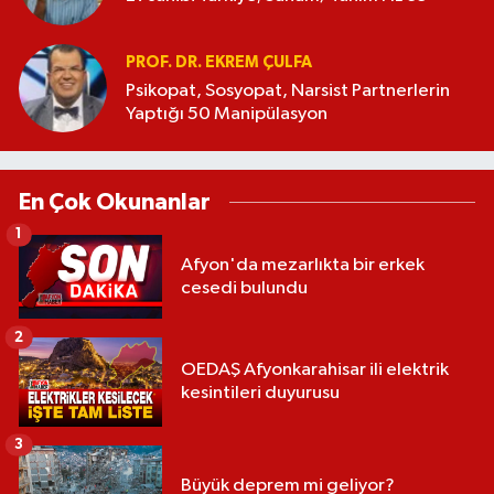
PROF. DR. EKREM ÇULFA
Psikopat, Sosyopat, Narsist Partnerlerin
Yaptığı 50 Manipülasyon
En Çok Okunanlar
1
Afyon'da mezarlıkta bir erkek
cesedi bulundu
2
OEDAŞ Afyonkarahisar ili elektrik
kesintileri duyurusu
3
Büyük deprem mi geliyor?