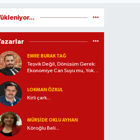
ükleniyor...
Yazarlar
EMRE BURAK TAĞ
Teşvik Değil, Dönüşüm Gerek:
Ekonomiye Can Suyu mu, Yoksa
Kaynak İsrafı mı?
LOKMAN ÖZKUL
Kirli çark...
MÜRŞIDE OKLU AYHAN
Köroğlu Beli...