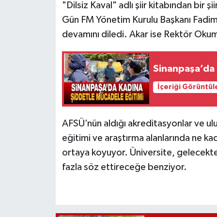
"Dilsiz Kaval" adlı şiir kitabından bir ş
Gün FM Yönetim Kurulu Başkanı Fadime A
devamını diledi. Akar ise Rektör Okumuş
Sinanpaşa’da 
İçeriği Görüntül
AFSÜ’nün aldığı akreditasyonlar ve ulusa
eğitimi ve araştırma alanlarında ne k
ortaya koyuyor. Üniversite, gelecektek
fazla söz ettireceğe benziyor.