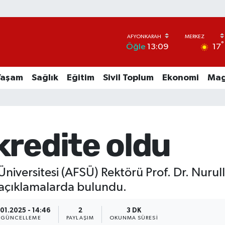
°
17
Öğle
13:09
Yaşam
Sağlık
Eğitim
Sivil Toplum
Ekonomi
Mag
kredite oldu
i Üniversitesi (AFSÜ) Rektörü Prof. Dr. Nu
açıklamalarda bulundu.
.01.2025 - 14:46
2
3 DK
GÜNCELLEME
PAYLAŞIM
OKUNMA SÜRESI