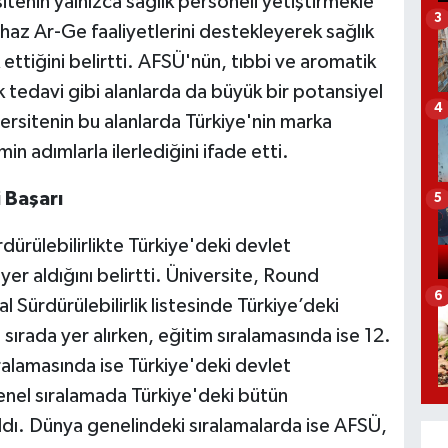
itenin yalnızca sağlık personeli yetiştirmekle
3
ihaz Ar-Ge faaliyetlerini destekleyerek sağlık
 ettiğini belirtti. AFSÜ'nün, tıbbi ve aromatik
izik tedavi gibi alanlarda da büyük bir potansiyel
4
ersitenin bu alanlarda Türkiye'nin marka
in adımlarla ilerlediğini ifade etti.
 Başarı
5
ürülebilirlikte Türkiye'deki devlet
 yer aldığını belirtti. Üniversite, Round
6
 Sürdürülebilirlik listesinde Türkiye’deki
 sırada yer alırken, eğitim sıralamasında ise 12.
ralamasında ise Türkiye'deki devlet
genel sıralamada Türkiye'deki bütün
aldı. Dünya genelindeki sıralamalarda ise AFSÜ,