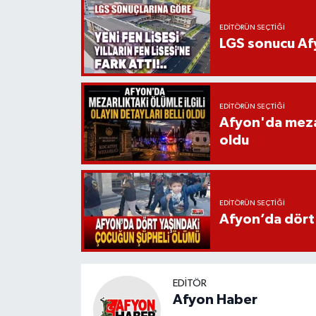
EDITÖRÜN SEÇTIĞI
LGS sonucu Afy
EDITÖRÜN SEÇTIĞI
Afyon'da mezarl
oldu
EDITÖRÜN SEÇTIĞI
Afyon’da dört
EDITÖR
Afyon Haber