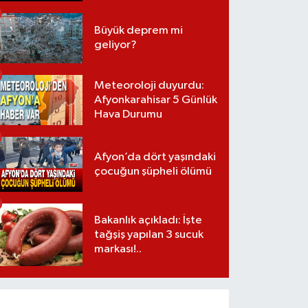
Büyük deprem mi
geliyor?
Meteoroloji duyurdu:
Afyonkarahisar 5 Günlük
Hava Durumu
Afyon’da dört yaşındaki
çocuğun şüpheli ölümü
Bakanlık açıkladı: İşte
tağşiş yapılan 3 sucuk
markası!..