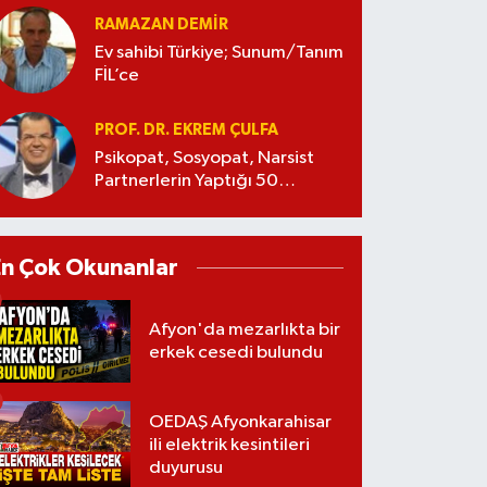
RAMAZAN DEMİR
Ev sahibi Türkiye; Sunum/Tanım
FİL’ce
PROF. DR. EKREM ÇULFA
Psikopat, Sosyopat, Narsist
Partnerlerin Yaptığı 50
Manipülasyon
En Çok Okunanlar
Afyon'da mezarlıkta bir
erkek cesedi bulundu
OEDAŞ Afyonkarahisar
ili elektrik kesintileri
duyurusu