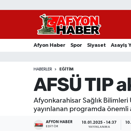
Afyon Haber
Siyaset
Afyon Haber
Spor
Siyaset
Asayiş 
Spor
Asayiş Yaşam
HABERLER
EĞITIM
AFSÜ TIP a
Sağlık
Eğitim
Afyonkarahisar Sağlık Bilimler
yayınlanan programda önemli 
Sivil Toplum
AFYON HABER
10.01.2025 - 14:37
10
Ekonomi
EDITÖR
YAYINLANMA