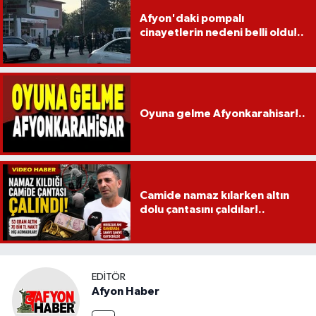
Afyon'daki pompalı
cinayetlerin nedeni belli oldu!..
Oyuna gelme Afyonkarahisar!..
Camide namaz kılarken altın
dolu çantasını çaldılar!..
EDITÖR
Afyon Haber