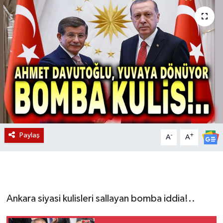
Magazin
Etkinlikler
Paylaş
-
+
A
A
Ankara siyasi kulisleri sallayan bomba iddia!..