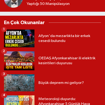
Yaptığı 50 Manipülasyon
En Çok Okunanlar
1
Afyon'da mezarlıkta bir erkek
cesedi bulundu
2
OEDAŞ Afyonkarahisar ili elektrik
kesintileri duyurusu
3
Büyük deprem mi geliyor?
4
Meteoroloji duyurdu:
Afyonkarahisar 5 Günlük Hava