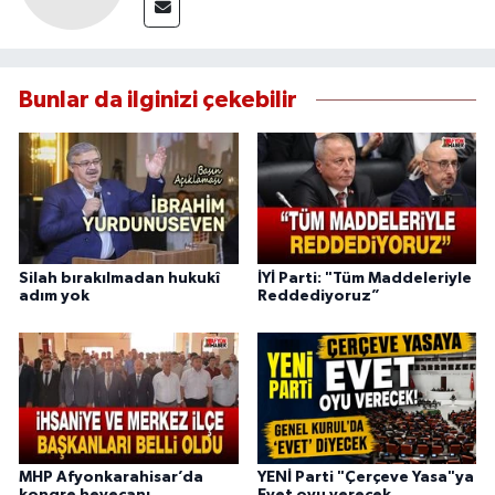
Bunlar da ilginizi çekebilir
Silah bırakılmadan hukukî
İYİ Parti: "Tüm Maddeleriyle
adım yok
Reddediyoruz”
MHP Afyonkarahisar’da
YENİ Parti "Çerçeve Yasa"ya