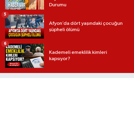
Durumu
5
Afyon’da dört yaşındaki çocuğun
şüpheli ölümü
6
Kademeli emeklilik kimleri
kapsıyor?