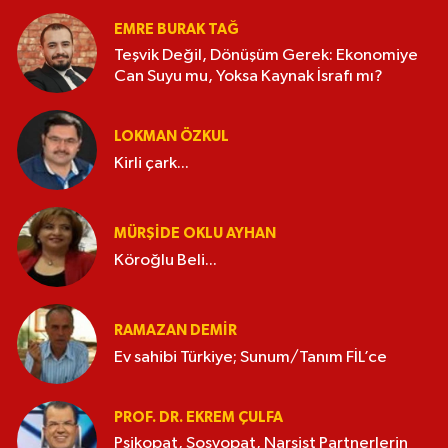
EMRE BURAK TAĞ
Teşvik Değil, Dönüşüm Gerek: Ekonomiye
Can Suyu mu, Yoksa Kaynak İsrafı mı?
LOKMAN ÖZKUL
Kirli çark...
MÜRŞIDE OKLU AYHAN
Köroğlu Beli...
RAMAZAN DEMİR
Ev sahibi Türkiye; Sunum/Tanım FİL’ce
PROF. DR. EKREM ÇULFA
Psikopat, Sosyopat, Narsist Partnerlerin