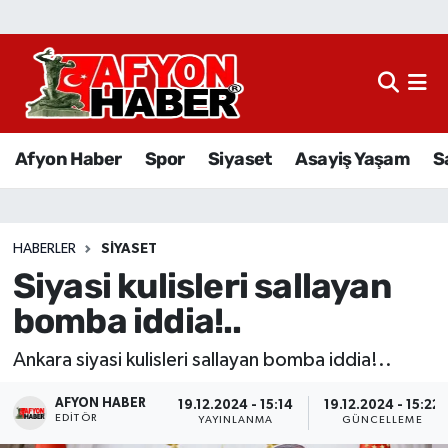
Afyon Haber
Siyaset
Afyon Haber
Spor
Siyaset
Asayiş Yaşam
S
Spor
Asayiş Yaşam
HABERLER
SIYASET
Siyasi kulisleri sallayan
Sağlık
bomba iddia!..
Eğitim
Ankara siyasi kulisleri sallayan bomba iddia!..
Sivil Toplum
AFYON HABER
19.12.2024 - 15:14
19.12.2024 - 15:22
EDITÖR
YAYINLANMA
GÜNCELLEME
Ekonomi