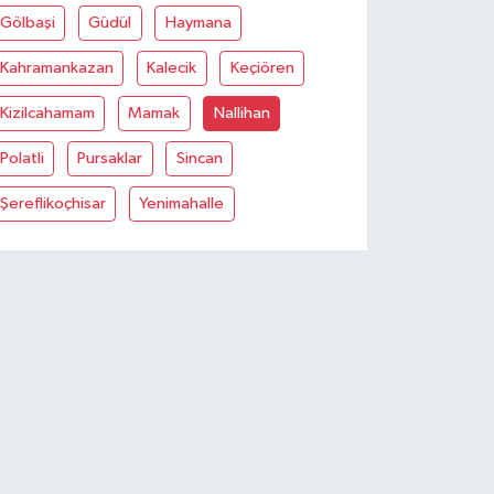
Gölbaşi
Güdül
Haymana
Kahramankazan
Kalecik
Keçiören
Kizilcahamam
Mamak
Nallihan
Polatli
Pursaklar
Sincan
Şereflikoçhisar
Yenimahalle