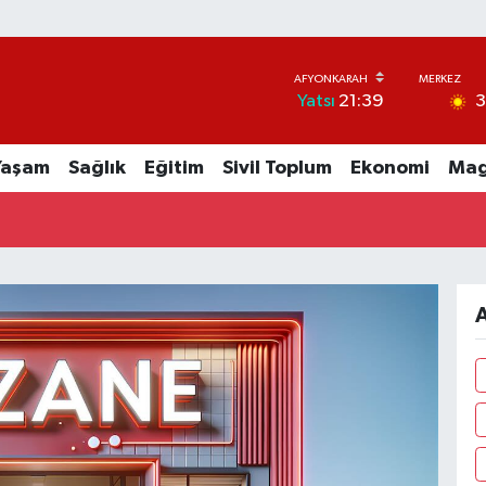
Yatsı
21:39
Yaşam
Sağlık
Eğitim
Sivil Toplum
Ekonomi
Mag
A