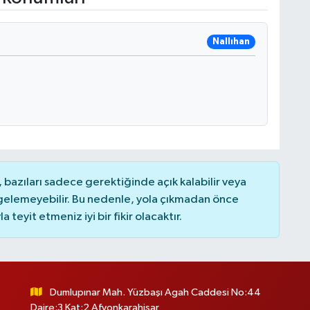
Nallıhan
bazıları sadece gerektiğinde açık kalabilir veya
elemeyebilir. Bu nedenle, yola çıkmadan önce
teyit etmeniz iyi bir fikir olacaktır.
Dumlupınar Mah. Yüzbaşı Agah Caddesi No:44
Daire:3 Kat:2 Afyonkarahisar