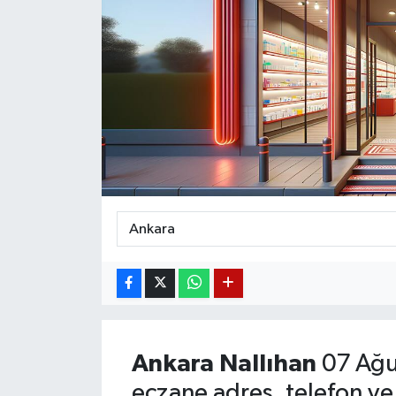
Magazin
Etkinlikler
Ankara
Nallıhan
07 Ağu
eczane adres, telefon ve