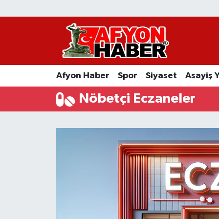
Afyon Haber
Siyaset
Afyon Haber
Spor
Siyaset
Asayiş 
Spor
Nöbetçi Eczaneler
Asayiş Yaşam
Sağlık
Eğitim
Sivil Toplum
Ekonomi