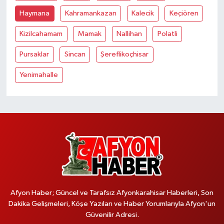
Haymana
Kahramankazan
Kalecik
Keçiören
Kizilcahamam
Mamak
Nallihan
Polatli
Pursaklar
Sincan
Şereflikoçhisar
Yenimahalle
Afyon Haber; Güncel ve Tarafsız Afyonkarahisar Haberleri, Son
Dakika Gelişmeleri, Köşe Yazıları ve Haber Yorumlarıyla Afyon'un
Güvenilir Adresi.