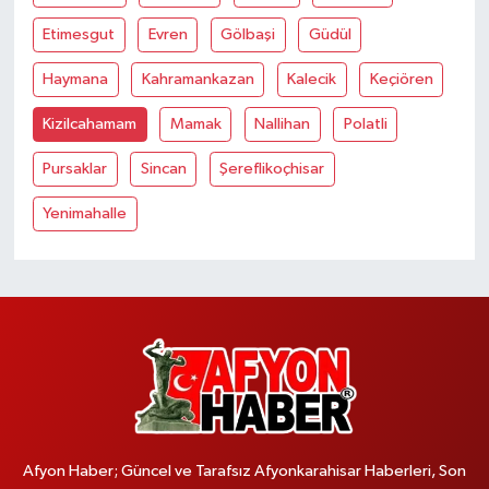
Etimesgut
Evren
Gölbaşi
Güdül
Haymana
Kahramankazan
Kalecik
Keçiören
Kizilcahamam
Mamak
Nallihan
Polatli
Pursaklar
Sincan
Şereflikoçhisar
Yenimahalle
Afyon Haber; Güncel ve Tarafsız Afyonkarahisar Haberleri, Son