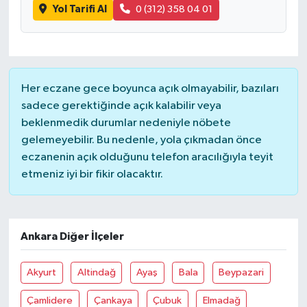
Yol Tarifi Al
0 (312) 358 04 01
Her eczane gece boyunca açık olmayabilir, bazıları
sadece gerektiğinde açık kalabilir veya
beklenmedik durumlar nedeniyle nöbete
gelemeyebilir. Bu nedenle, yola çıkmadan önce
eczanenin açık olduğunu telefon aracılığıyla teyit
etmeniz iyi bir fikir olacaktır.
Ankara Diğer İlçeler
Akyurt
Altindağ
Ayaş
Bala
Beypazari
Çamlidere
Çankaya
Çubuk
Elmadağ