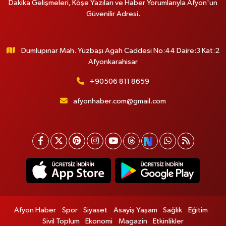
Dakika Gelişmeleri, Köşe Yazıları ve Haber Yorumlarıyla Afyon'un
Güvenilir Adresi.
Dumlupınar Mah. Yüzbaşı Agah Caddesi No:44 Daire:3 Kat:2
Afyonkarahisar
+90506 811 8659
afyonhaber.com@gmail.com
Afyon Haber
Spor
Siyaset
Asayiş Yaşam
Sağlık
Eğitim
Sivil Toplum
Ekonomi
Magazin
Etkinlikler