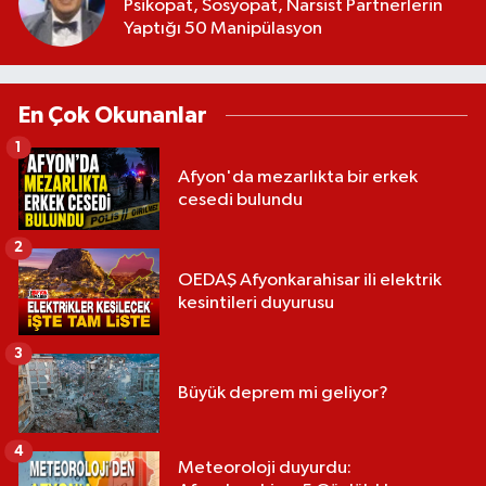
Psikopat, Sosyopat, Narsist Partnerlerin
Yaptığı 50 Manipülasyon
En Çok Okunanlar
1
Afyon'da mezarlıkta bir erkek
cesedi bulundu
2
OEDAŞ Afyonkarahisar ili elektrik
kesintileri duyurusu
3
Büyük deprem mi geliyor?
4
Meteoroloji duyurdu: