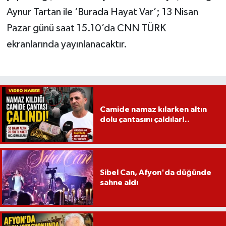
Aynur Tartan ile ‘Burada Hayat Var’; 13 Nisan
Pazar günü saat 15.10’da CNN TÜRK
ekranlarında yayınlanacaktır.
Camide namaz kılarken altın
dolu çantasını çaldılar!..
Sibel Can, Afyon'da düğünde
sahne aldı