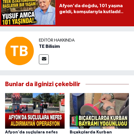
Afyon'da doğdu, 101 yaşına
geldi, komşularıyla kutladı!..
EDITÖR HAKKINDA
TE Bilisim
Bunlar da ilginizi çekebilir
Afyon’da suçlulara nefes
Bıçakçılarda Kurban