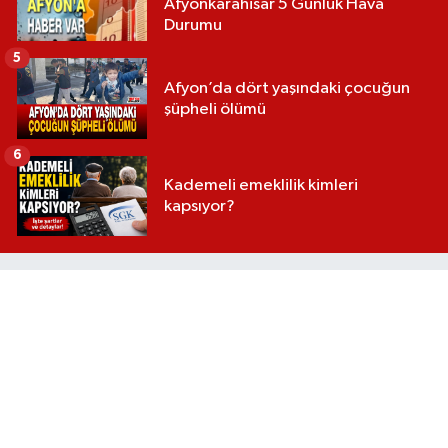
Afyonkarahisar 5 Günlük Hava
Durumu
5
Afyon’da dört yaşındaki çocuğun
şüpheli ölümü
6
Kademeli emeklilik kimleri
kapsıyor?