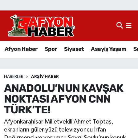
Afyon Haber
Siyaset
Afyon Haber
Spor
Siyaset
Asayiş Yaşam
S
Spor
Asayiş Yaşam
HABERLER
ARŞIV HABER
ANADOLU’NUN KAVŞAK
Sağlık
NOKTASI AFYON CNN
Eğitim
TÜRK’TE!
Sivil Toplum
Afyonkarahisar Milletvekili Ahmet Toptaş,
ekranların güler yüzü televizyoncu İrfan
Ekonomi
Değirmenci ve yorumcu Sevgi Soylu’nun konuk