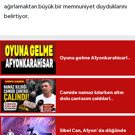
ağırlamaktan büyük bir memnuniyet duyduklarını
belirtiyor.
Oyuna gelme Afyonkarahisar!..
Camide namaz kılarken altın
dolu çantasını çaldılar!..
Sibel Can, Afyon'da düğünde