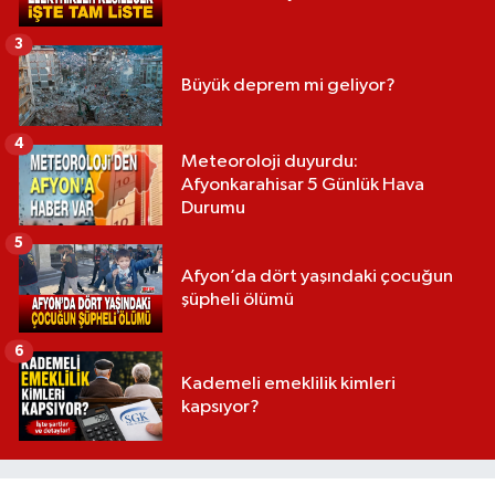
3
Büyük deprem mi geliyor?
4
Meteoroloji duyurdu:
Afyonkarahisar 5 Günlük Hava
Durumu
5
Afyon’da dört yaşındaki çocuğun
şüpheli ölümü
6
Kademeli emeklilik kimleri
kapsıyor?