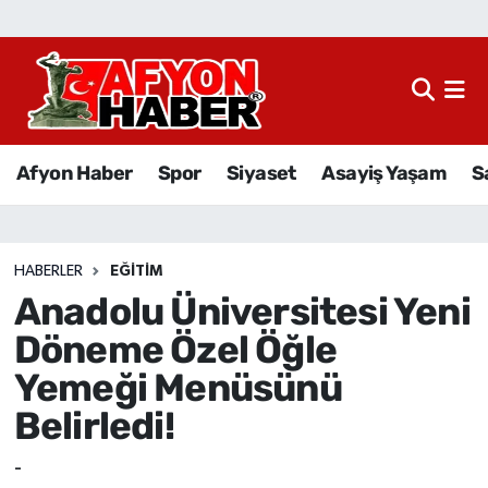
Afyon Haber
Siyaset
Afyon Haber
Spor
Siyaset
Asayiş Yaşam
S
Spor
Asayiş Yaşam
HABERLER
EĞITIM
Anadolu Üniversitesi Yeni
Sağlık
Döneme Özel Öğle
Eğitim
Yemeği Menüsünü
Belirledi!
Sivil Toplum
-
Ekonomi