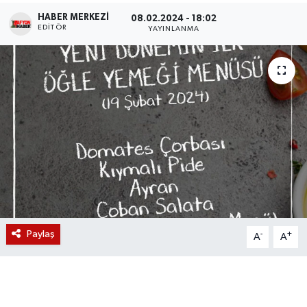
HABER MERKEZI
08.02.2024 - 18:02
Magazin
EDITÖR
YAYINLANMA
Etkinlikler
Paylaş
-
+
A
A