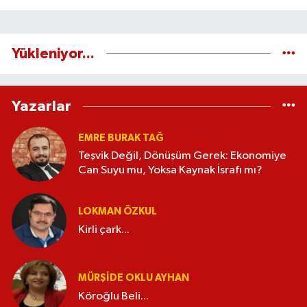
Yükleniyor...
Yazarlar
EMRE BURAK TAĞ
Teşvik Değil, Dönüşüm Gerek: Ekonomiye
Can Suyu mu, Yoksa Kaynak İsrafı mı?
LOKMAN ÖZKUL
Kirli çark...
MÜRŞIDE OKLU AYHAN
Köroğlu Beli...