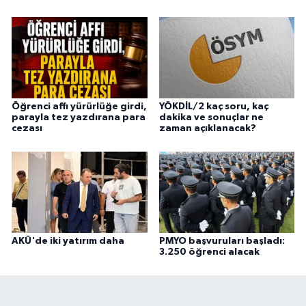
Öğrenci affı yürürlüğe girdi,
YÖKDİL/2 kaç soru, kaç
parayla tez yazdırana para
dakika ve sonuçlar ne
cezası
zaman açıklanacak?
AKÜ'de iki yatırım daha
PMYO başvuruları başladı:
3.250 öğrenci alacak