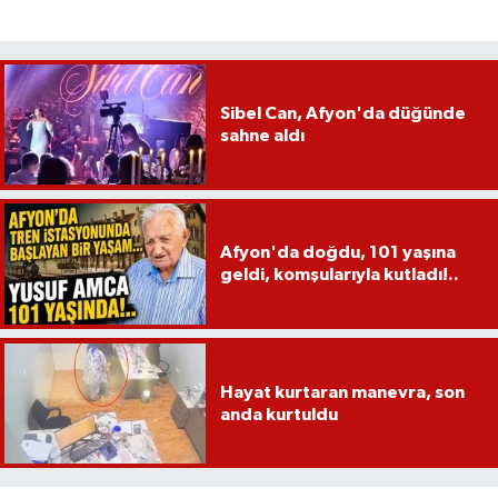
Sibel Can, Afyon'da düğünde
sahne aldı
Afyon'da doğdu, 101 yaşına
geldi, komşularıyla kutladı!..
Hayat kurtaran manevra, son
anda kurtuldu