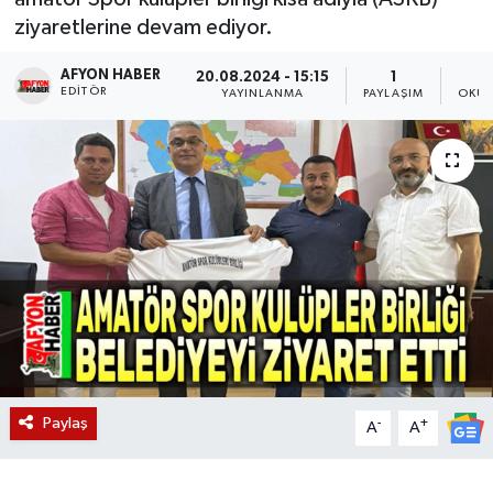
ziyaretlerine devam ediyor.
Magazin
AFYON HABER
20.08.2024 - 15:15
1
EDITÖR
Etkinlikler
YAYINLANMA
PAYLAŞIM
OKUN
Paylaş
-
+
A
A