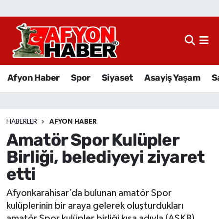
Afyon Haber
Siyaset
Afyon Haber
Spor
Siyaset
Asayiş Yaşam
S
Spor
Asayiş Yaşam
HABERLER
AFYON HABER
Amatör Spor Kulüpler
Sağlık
Birliği, belediyeyi ziyaret
Eğitim
etti
Sivil Toplum
Afyonkarahisar’da bulunan amatör Spor
kulüplerinin bir araya gelerek oluşturdukları
Ekonomi
amatör Spor kulüpler birliği kısa adıyla (ASKB)