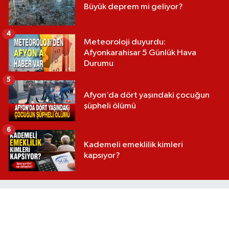
Büyük deprem mi geliyor?
4
Meteoroloji duyurdu:
Afyonkarahisar 5 Günlük Hava
Durumu
5
Afyon’da dört yaşındaki çocuğun
şüpheli ölümü
6
Kademeli emeklilik kimleri
kapsıyor?