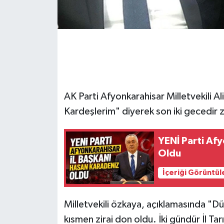
AK Parti Afyonkarahisar Milletvekili Al
Kardeşlerim" diyerek son iki gecedir zi
YENİ Parti Af
Oldu
İçeriği Görüntül
Milletvekili özkaya, açıklamasında "Dü
kısmen zirai don oldu. İki gündür İl Ta