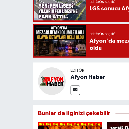
EDITÖRÜN SEÇTIĞI
LGS sonucu Afy
EDITÖRÜN SEÇTIĞI
Afyon'da mezarl
oldu
EDITÖR
Afyon Haber
Bunlar da ilginizi çekebilir