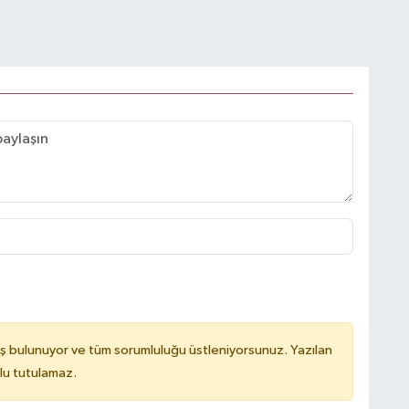
ş bulunuyor ve tüm sorumluluğu üstleniyorsunuz. Yazılan
lu tutulamaz.