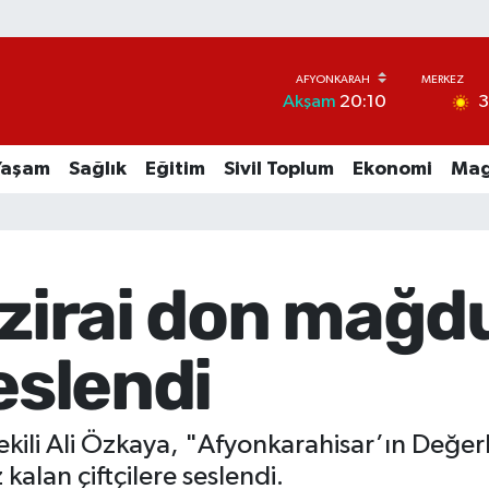
Akşam
20:10
Yaşam
Sağlık
Eğitim
Sivil Toplum
Ekonomi
Mag
 zirai don mağd
eslendi
kili Ali Özkaya, "Afyonkarahisar’ın Değerli
kalan çiftçilere seslendi.