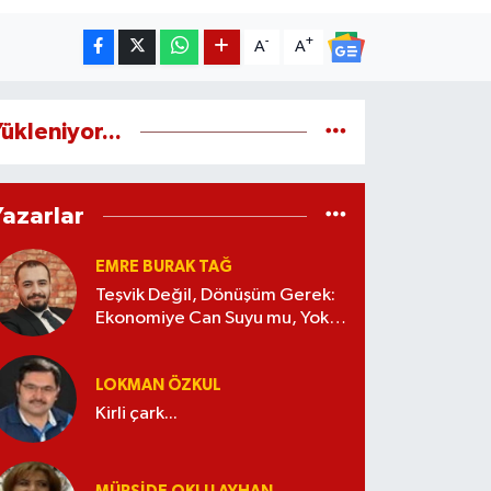
-
+
A
A
ükleniyor...
Yazarlar
EMRE BURAK TAĞ
Teşvik Değil, Dönüşüm Gerek:
Ekonomiye Can Suyu mu, Yoksa
Kaynak İsrafı mı?
LOKMAN ÖZKUL
Kirli çark...