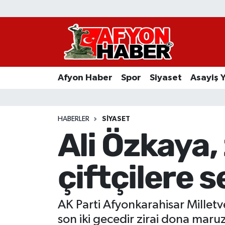
Afyon Haber
Siyaset
Afyon Haber
Spor
Siyaset
Asayiş 
Spor
Asayiş Yaşam
HABERLER
SIYASET
Ali Özkaya,
Sağlık
çiftçilere s
Eğitim
Sivil Toplum
AK Parti Afyonkarahisar Milletve
Ekonomi
son iki gecedir zirai dona maruz 