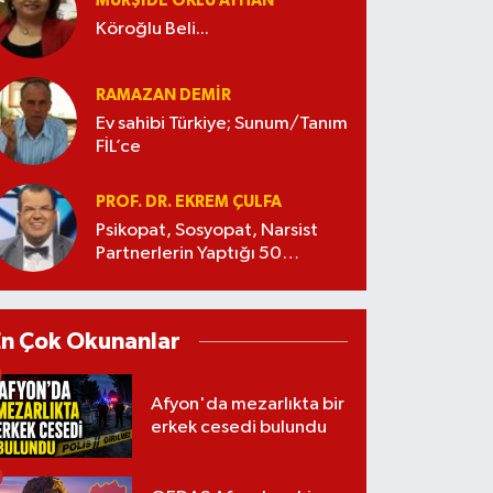
MÜRŞIDE OKLU AYHAN
Köroğlu Beli...
RAMAZAN DEMİR
Ev sahibi Türkiye; Sunum/Tanım
FİL’ce
PROF. DR. EKREM ÇULFA
Psikopat, Sosyopat, Narsist
Partnerlerin Yaptığı 50
Manipülasyon
En Çok Okunanlar
Afyon'da mezarlıkta bir
erkek cesedi bulundu