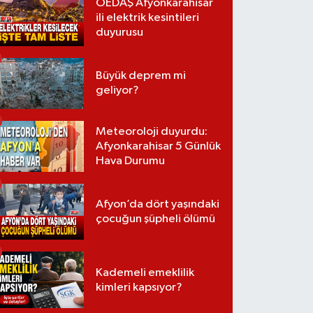
OEDAŞ Afyonkarahisar
ili elektrik kesintileri
duyurusu
Büyük deprem mi
geliyor?
Meteoroloji duyurdu:
Afyonkarahisar 5 Günlük
Hava Durumu
Afyon’da dört yaşındaki
çocuğun şüpheli ölümü
Kademeli emeklilik
kimleri kapsıyor?