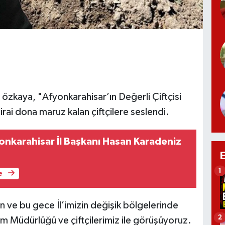
i özkaya, "Afyonkarahisar’ın Değerli Çiftçisi
rai dona maruz kalan çiftçilere seslendi.
yonkarahisar İl Başkanı Hasan Karadeniz
1
e
n ve bu gece İl’imizin değişik bölgelerinde
2
rım Müdürlüğü ve çiftçilerimiz ile görüşüyoruz.