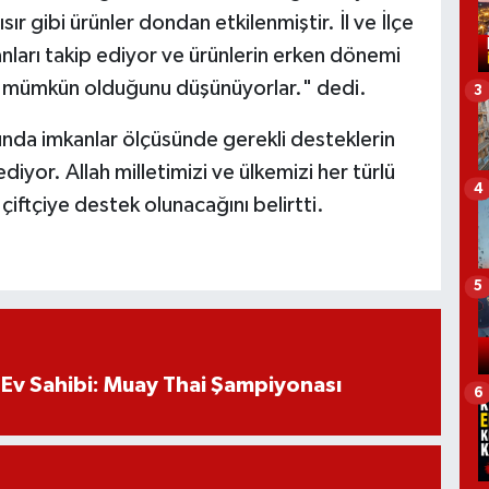
ır gibi ürünler dondan etkilenmiştir. İl ve İlçe
ları takip ediyor ve ürünlerin erken dönemi
nın mümkün olduğunu düşünüyorlar." dedi.
3
nda imkanlar ölçüsünde gerekli desteklerin
iyor. Allah milletimizi ve ülkemizi her türlü
4
iftçiye destek olunacağını belirtti.
5
Ev Sahibi: Muay Thai Şampiyonası
6