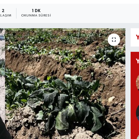
2
1 DK
YLAŞIM
OKUNMA SÜRESI
Y