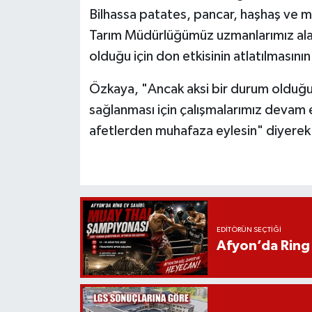
Bilhassa patates, pancar, haşhaş ve mıs
Tarım Müdürlüğümüz uzmanlarımız alan
olduğu için don etkisinin atlatılması
Özkaya, "Ancak aksi bir durum olduğu
sağlanması için çalışmalarımız devam ed
afetlerden muhafaza eylesin" diyerek ç
EDITÖRÜN SEÇTIĞI
Afyon’da Ring 