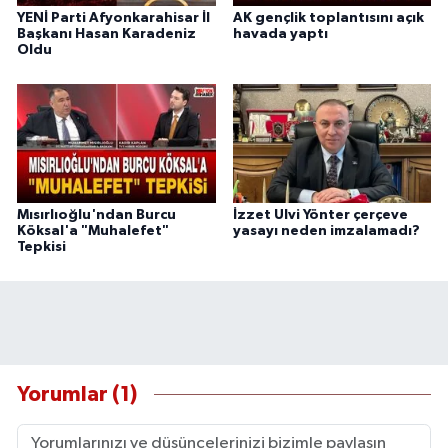
YENİ Parti Afyonkarahisar İl
AK gençlik toplantısını açık
Başkanı Hasan Karadeniz
havada yaptı
Oldu
Mısırlıoğlu'ndan Burcu
İzzet Ulvi Yönter çerçeve
Köksal'a "Muhalefet"
yasayı neden imzalamadı?
Tepkisi
Yorumlar (1)