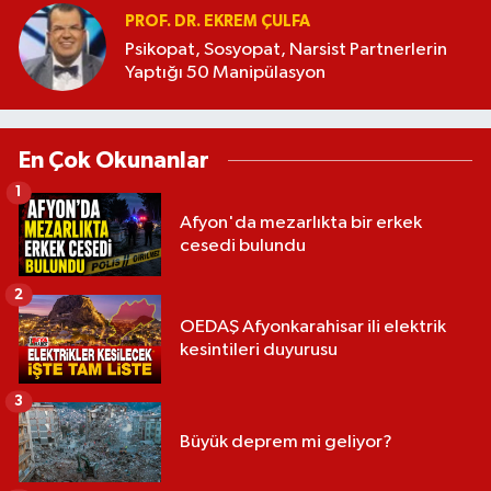
PROF. DR. EKREM ÇULFA
Psikopat, Sosyopat, Narsist Partnerlerin
Yaptığı 50 Manipülasyon
En Çok Okunanlar
1
Afyon'da mezarlıkta bir erkek
cesedi bulundu
2
OEDAŞ Afyonkarahisar ili elektrik
kesintileri duyurusu
3
Büyük deprem mi geliyor?