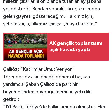
milletin çıkarlarını ön planda tutan anlayışı bana
yol gösterdi. Bundan sonraki süreçte elimden
gelen gayreti göstereceğim. Halkımız için,
şehrimiz için, ülkemiz için çalışmaya hazırım.”
AK gençlik toplantısını
açık havada yaptı
Çallıöz: “Katılımlar Umut Veriyor”
Törende söz alan önceki dönem il başkan
yardımcısı Şaban Çallıöz de partinin
büyümesinden duyduğu memnuniyeti dile
getirdi:
“İYİ Parti, Türkiye’de halkın umudu olmuştur. Her