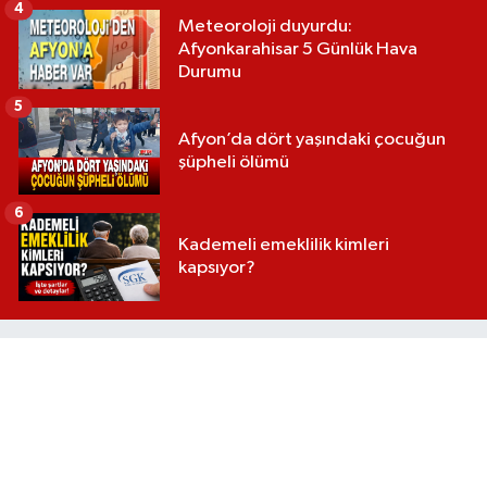
4
Meteoroloji duyurdu:
Afyonkarahisar 5 Günlük Hava
Durumu
5
Afyon’da dört yaşındaki çocuğun
şüpheli ölümü
6
Kademeli emeklilik kimleri
kapsıyor?