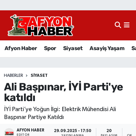
Afyon Haber
Siyaset
Afyon Haber
Spor
Siyaset
Asayiş Yaşam
S
Spor
Asayiş Yaşam
HABERLER
SIYASET
Ali Başpınar, İYİ Parti'ye
Sağlık
katıldı
Eğitim
İYİ Parti’ye Yoğun İlgi: Elektrik Mühendisi Ali
Sivil Toplum
Başpınar Partiye Katıldı
AFYON HABER
Ekonomi
29.09.2025 - 17:50
20
EDITÖR
YAYINLANMA
PAYLAŞIM
OKUN