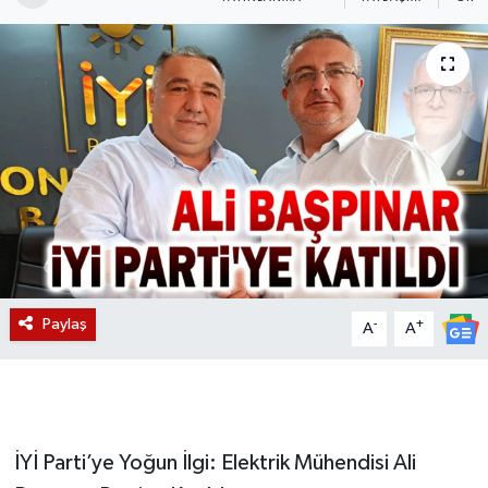
Magazin
Etkinlikler
Paylaş
-
+
A
A
İYİ Parti’ye Yoğun İlgi: Elektrik Mühendisi Ali