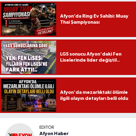
Afyon’da Ring Ev Sahibi: Muay
Thai Şampiyonası
LGS sonucu Afyon'daki Fen
Liselerinde lider değişti!..
Afyon'da mezarlıktaki ölümle
ilgili olayın detayları belli oldu
EDITÖR
Afyon Haber