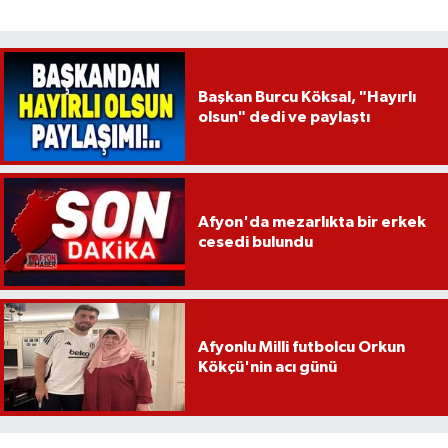
Başkan Burcu Köksal, "Hayırlı
olsun" dedi ve paylaştı
Afyon'da mezarlıkta bir erkek
cesedi bulundu
Afyonlu Milli futbolcu Orkun
Kökçü'nin acı günü