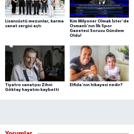
Lisansüstü mezunlar, karma
Kim Milyoner Olmak İster'de
sanat sergisi açtı
Osmanlı'nın İlk Spor
Gazetesi Sorusu Gündem
Oldu!
Tiyatro sanatçısı Zihni
Elfida'nın hikayesi nedir?
Göktay hayatını kaybetti
Yorumlar