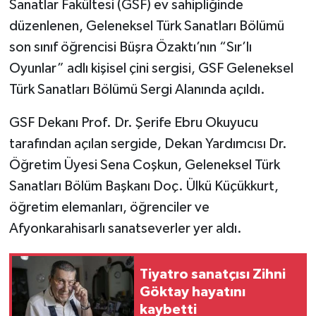
Sanatlar Fakültesi (GSF) ev sahipliğinde
düzenlenen, Geleneksel Türk Sanatları Bölümü
son sınıf öğrencisi Büşra Özaktı’nın “Sır’lı
Oyunlar” adlı kişisel çini sergisi, GSF Geleneksel
Türk Sanatları Bölümü Sergi Alanında açıldı.
GSF Dekanı Prof. Dr. Şerife Ebru Okuyucu
tarafından açılan sergide, Dekan Yardımcısı Dr.
Öğretim Üyesi Sena Coşkun, Geleneksel Türk
Sanatları Bölüm Başkanı Doç. Ülkü Küçükkurt,
öğretim elemanları, öğrenciler ve
Afyonkarahisarlı sanatseverler yer aldı.
Tiyatro sanatçısı Zihni
Göktay hayatını
kaybetti