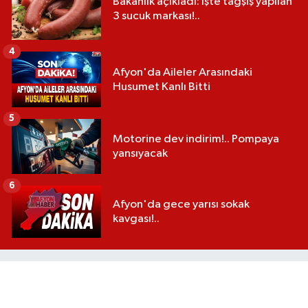
Bakanlık açıkladı: İşte tağşiş yapılan
3 sucuk markası!..
4
Afyon'da Aileler Arasındaki
Husumet Kanlı Bitti
5
Motorine dev indirim!.. Pompaya
yansıyacak
6
Afyon'da gece yarısı sokak
kavgası!..