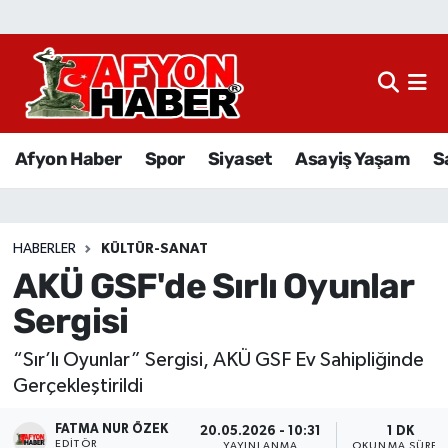
Afyon Haber
Siyaset
Afyon Haber
Spor
Siyaset
Asayiş Yaşam
S
Spor
Asayiş Yaşam
HABERLER
KÜLTÜR-SANAT
AKÜ GSF'de Sırlı Oyunlar
Sağlık
Sergisi
Eğitim
“Sır’lı Oyunlar” Sergisi, AKÜ GSF Ev Sahipliğinde
Sivil Toplum
Gerçekleştirildi
FATMA NUR ÖZEK
Ekonomi
20.05.2026 - 10:31
1 DK
EDITÖR
YAYINLANMA
OKUNMA SÜRES