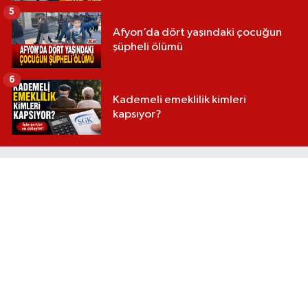
5
Afyon’da dört yaşındaki çocuğun
şüpheli ölümü
6
Kademeli emeklilik kimleri
kapsıyor?