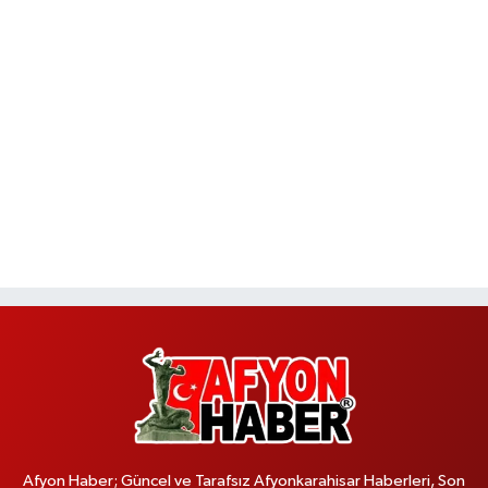
Afyon Haber; Güncel ve Tarafsız Afyonkarahisar Haberleri, Son