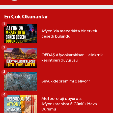
En Çok Okunanlar
1
Afyon'da mezarlıkta bir erkek
cesedi bulundu
2
OEDAŞ Afyonkarahisar ili elektrik
kesintileri duyurusu
3
Büyük deprem mi geliyor?
4
Meteoroloji duyurdu:
Afyonkarahisar 5 Günlük Hava
Durumu