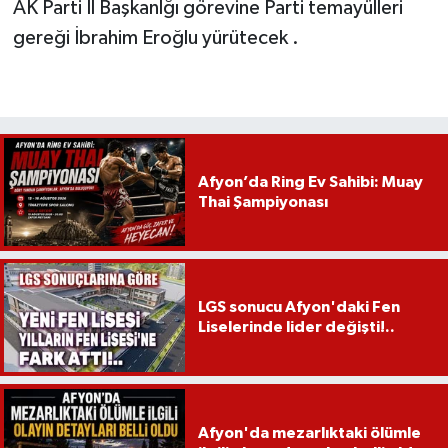
AK Parti İl Başkanlğı görevine Parti temayülleri
gereği İbrahim Eroğlu yürütecek .
Afyon’da Ring Ev Sahibi: Muay
Thai Şampiyonası
LGS sonucu Afyon'daki Fen
Liselerinde lider değişti!..
Afyon'da mezarlıktaki ölümle