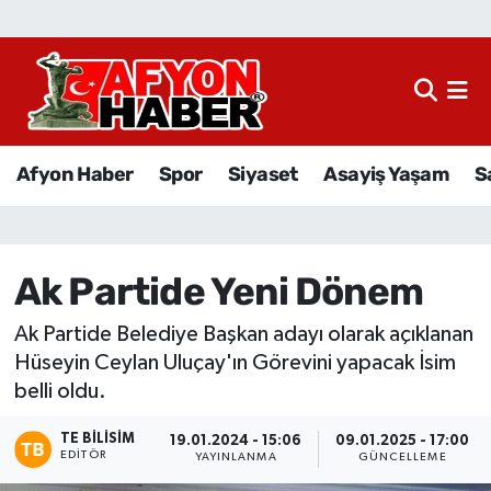
Afyon Haber
Siyaset
Afyon Haber
Spor
Siyaset
Asayiş Yaşam
S
Spor
Asayiş Yaşam
Ak Partide Yeni Dönem
Sağlık
Ak Partide Belediye Başkan adayı olarak açıklanan
Hüseyin Ceylan Uluçay'ın Görevini yapacak İsim
Eğitim
belli oldu.
Sivil Toplum
TE BILISIM
19.01.2024 - 15:06
09.01.2025 - 17:00
EDITÖR
YAYINLANMA
GÜNCELLEME
Ekonomi