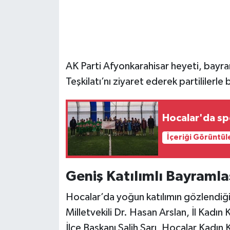
AK Parti Afyonkarahisar heyeti, bayr
Teşkilatı’nı ziyaret ederek partililerle 
Hocalar'da sp
İçeriği Görüntül
Geniş Katılımlı Bayraml
Hocalar’da yoğun katılımın gözlendiğ
Milletvekili Dr. Hasan Arslan, İl Kadın
İlçe Başkanı Salih Sarı, Hocalar Kadın