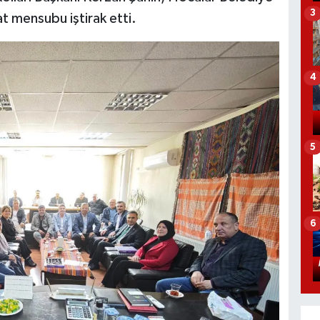
3
at mensubu iştirak etti.
4
5
6