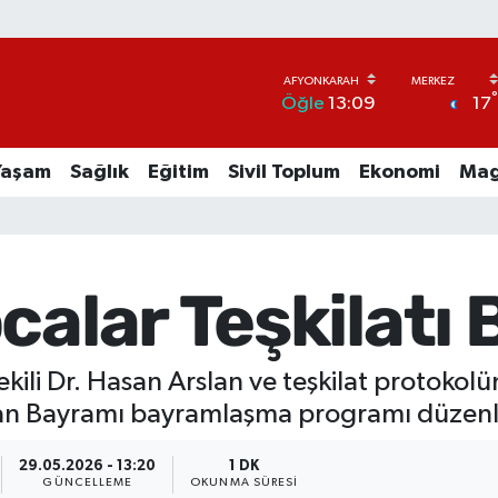
17
Öğle
13:09
Yaşam
Sağlık
Eğitim
Sivil Toplum
Ekonomi
Mag
calar Teşkilatı
kili Dr. Hasan Arslan ve teşkilat protokolü
rban Bayramı bayramlaşma programı düzen
29.05.2026 - 13:20
1 DK
GÜNCELLEME
OKUNMA SÜRESI