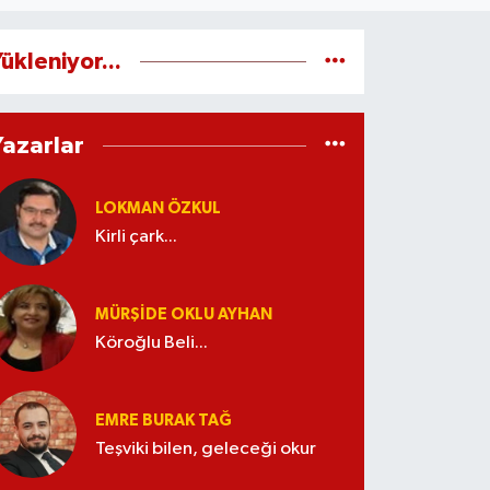
ükleniyor...
Yazarlar
LOKMAN ÖZKUL
Kirli çark...
MÜRŞIDE OKLU AYHAN
Köroğlu Beli...
EMRE BURAK TAĞ
Teşviki bilen, geleceği okur