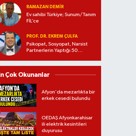
RAMAZAN DEMİR
Ev sahibi Türkiye; Sunum/Tanım
FİL’ce
PROF. DR. EKREM ÇULFA
Psikopat, Sosyopat, Narsist
Partnerlerin Yaptığı 50
Manipülasyon
En Çok Okunanlar
Afyon'da mezarlıkta bir
erkek cesedi bulundu
OEDAŞ Afyonkarahisar
ili elektrik kesintileri
duyurusu