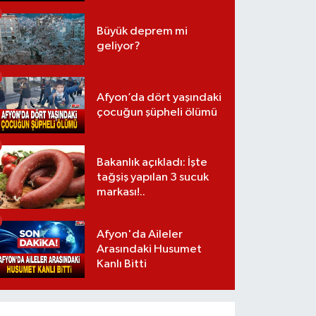
Büyük deprem mi
geliyor?
Afyon’da dört yaşındaki
çocuğun şüpheli ölümü
Bakanlık açıkladı: İşte
tağşiş yapılan 3 sucuk
markası!..
Afyon'da Aileler
Arasındaki Husumet
Kanlı Bitti