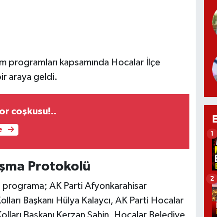
am programları kapsamında Hocalar İlçe
bir araya geldi.
or coşkusu!..
e
1
aşma Protokolü
2
i programa; AK Parti Afyonkarahisar
 Kolları Başkanı Hülya Kalaycı, AK Parti Hocalar
 Kolları Başkanı Kerzan Şahin, Hocalar Belediye