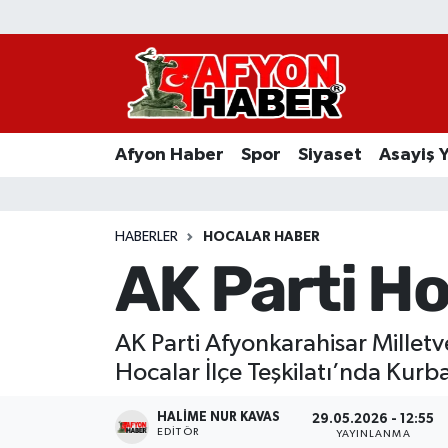
Afyon Haber
Siyaset
Afyon Haber
Spor
Siyaset
Asayiş 
Spor
Asayiş Yaşam
HABERLER
HOCALAR HABER
AK Parti Ho
Sağlık
Eğitim
AK Parti Afyonkarahisar Milletve
Hocalar İlçe Teşkilatı’nda Ku
Sivil Toplum
HALIME NUR KAVAS
29.05.2026 - 12:55
Ekonomi
EDITÖR
YAYINLANMA