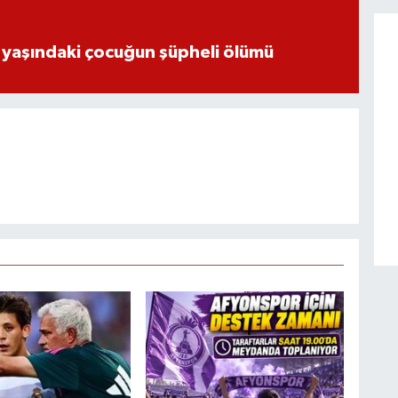
 yaşındaki çocuğun şüpheli ölümü