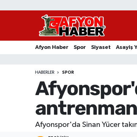
Afyon Haber
Siyaset
Afyon Haber
Spor
Siyaset
Asayiş 
Spor
Asayiş Yaşam
HABERLER
SPOR
Afyonspor'd
Sağlık
antrenmana
Eğitim
Sivil Toplum
Afyonspor'da Sinan Yücer takıml
Ekonomi