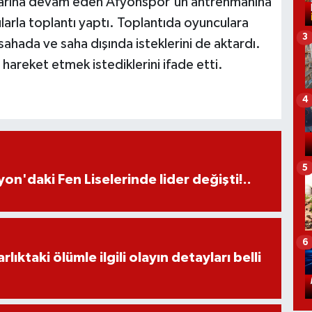
alarına devam eden Afyonspor'un antrenmanına
larla toplantı yaptı. Toplantıda oyunculara
3
sahada ve saha dışında isteklerini de aktardı.
 hareket etmek istediklerini ifade etti.
4
5
on'daki Fen Liselerinde lider değişti!..
6
ıktaki ölümle ilgili olayın detayları belli