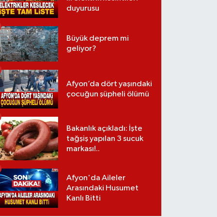
duyurusu
Büyük deprem mi
geliyor?
Afyon’da dört yaşındaki
çocuğun şüpheli ölümü
Bakanlık açıkladı: İşte
tağşiş yapılan 3 sucuk
markası!..
Afyon'da Aileler
Arasındaki Husumet
Kanlı Bitti