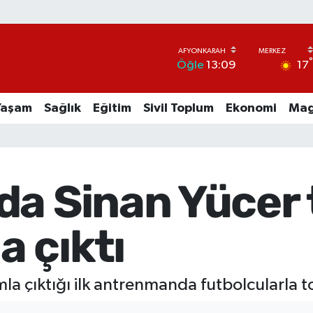
17
Öğle
13:09
Yaşam
Sağlık
Eğitim
Sivil Toplum
Ekonomi
Mag
a Sinan Yücer t
 çıktı
a çıktığı ilk antrenmanda futbolcularla t