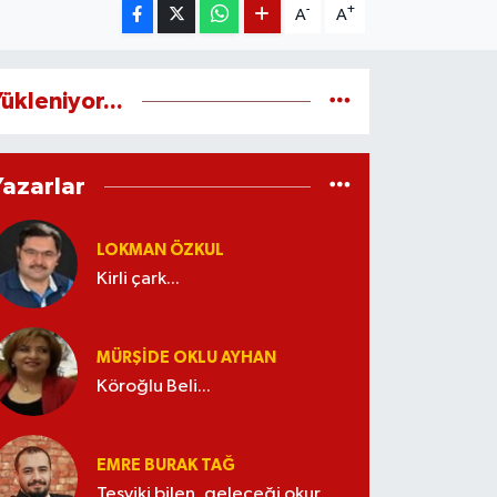
-
+
A
A
ükleniyor...
Yazarlar
LOKMAN ÖZKUL
Kirli çark...
MÜRŞIDE OKLU AYHAN
Köroğlu Beli...
EMRE BURAK TAĞ
Teşviki bilen, geleceği okur