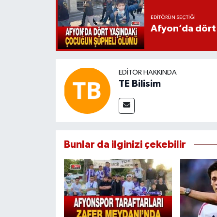
EDITÖRÜN SEÇTIĞI
Afyon’da dört
EDITÖR HAKKINDA
TE Bilisim
Bunlar da ilginizi çekebilir