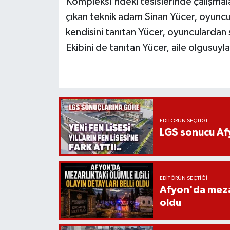
Kompleksi'ndeki tesislerinde çalışm
çıkan teknik adam Sinan Yücer, oyuncu
kendisini tanıtan Yücer, oyunculardan 
Ekibini de tanıtan Yücer, aile olgusuyla
EDITÖRÜN SEÇTIĞI
LGS sonucu Afy
EDITÖRÜN SEÇTIĞI
Afyon'da mezarl
oldu