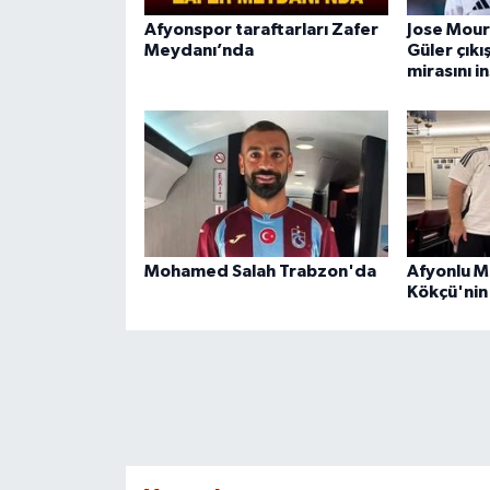
Afyonspor taraftarları Zafer
Jose Mour
Meydanı’nda
Güler çıkı
mirasını i
Mohamed Salah Trabzon'da
Afyonlu Mi
Kökçü'nin