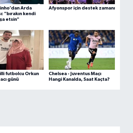
inho’dan Arda
Afyonspor için destek zamanı
şı: "bırakın kendi
nşa etsin"
lli futbolcu Orkun
Chelsea - Juventus Maçı
 acı günü
Hangi Kanalda, Saat Kaçta?