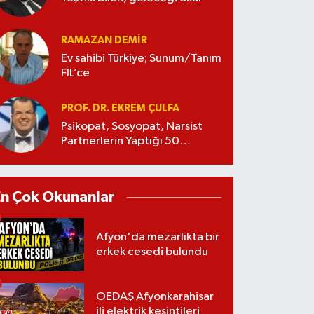
RAMAZAN DEMİR
Ev sahibi Türkiye; Sunum/Tanım
FİL’ce
PROF. DR. EKREM ÇULFA
Psikopat, Sosyopat, Narsist
Partnerlerin Yaptığı 50
Manipülasyon
En Çok Okunanlar
Afyon'da mezarlıkta bir
erkek cesedi bulundu
OEDAŞ Afyonkarahisar
ili elektrik kesintileri