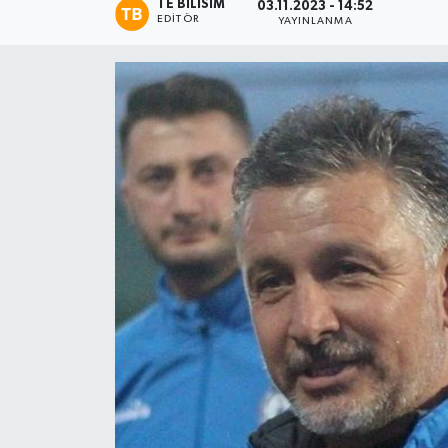
TE BILISIM
03.11.2023 - 14:52
EDITÖR
YAYINLANMA
Magazin
Etkinlikler