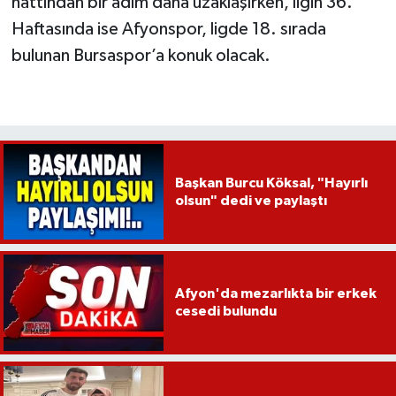
hattından bir adım daha uzaklaşırken, ligin 36.
Haftasında ise Afyonspor, ligde 18. sırada
bulunan Bursaspor’a konuk olacak.
Başkan Burcu Köksal, "Hayırlı
olsun" dedi ve paylaştı
Afyon'da mezarlıkta bir erkek
cesedi bulundu