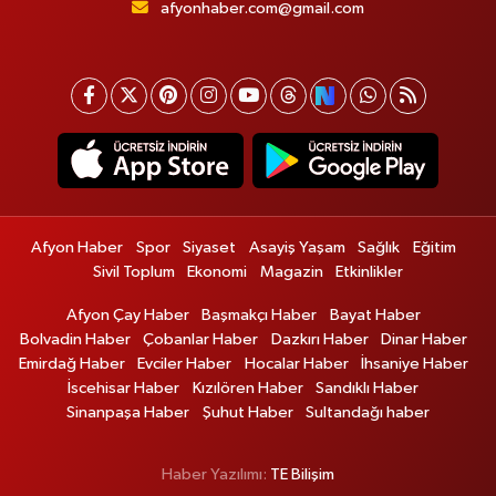
afyonhaber.com@gmail.com
Afyon Haber
Spor
Siyaset
Asayiş Yaşam
Sağlık
Eğitim
Sivil Toplum
Ekonomi
Magazin
Etkinlikler
Afyon Çay Haber
Başmakçı Haber
Bayat Haber
Bolvadin Haber
Çobanlar Haber
Dazkırı Haber
Dinar Haber
Emirdağ Haber
Evciler Haber
Hocalar Haber
İhsaniye Haber
İscehisar Haber
Kızılören Haber
Sandıklı Haber
Sinanpaşa Haber
Şuhut Haber
Sultandağı haber
Haber Yazılımı:
TE Bilişim