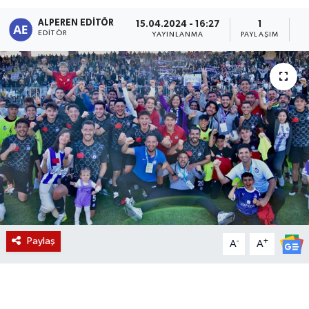
ALPEREN EDITÖR
Magazin
15.04.2024 - 16:27
1
EDITÖR
YAYINLANMA
PAYLAŞIM
O
Etkinlikler
Paylaş
-
+
A
A