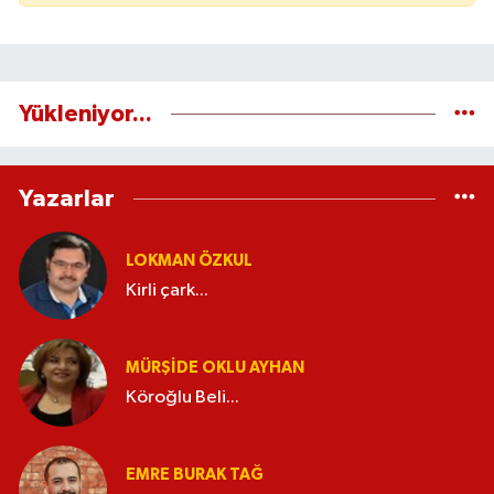
Yükleniyor...
Yazarlar
LOKMAN ÖZKUL
Kirli çark...
MÜRŞIDE OKLU AYHAN
Köroğlu Beli...
EMRE BURAK TAĞ