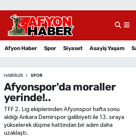
Afyon Haber
Siyaset
Afyon Haber
Spor
Siyaset
Asayiş Yaşam
S
Spor
Asayiş Yaşam
HABERLER
SPOR
Afyonspor'da moraller
Sağlık
yerinde!..
Eğitim
TFF 2. Lig ekiplerinden Afyonspor hafta sonu
Sivil Toplum
aldığı Ankara Demirspor galibiyeti ile 13. sıraya
yükselerek düşme hattından bir adım daha
Ekonomi
uzaklaştı.