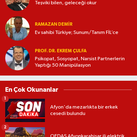
Teşviki bilen, geleceği okur
RAMAZAN DEMİR
Ev sahibi Türkiye; Sunum/Tanım FİL’ce
PROF. DR. EKREM ÇULFA
Psikopat, Sosyopat, Narsist Partnerlerin
Yaptığı 50 Manipülasyon
En Çok Okunanlar
1
Afyon'da mezarlıkta bir erkek
cesedi bulundu
2
OEDAŞ Afyonkarahisar ili elektrik