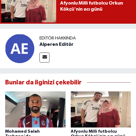
Afyonlu Milli futbolcu Orkun
Kökçü'nin acı günü
EDITÖR HAKKINDA
Alperen Editör
Bunlar da ilginizi çekebilir
Mohamed Salah
Afyonlu Milli futbolcu