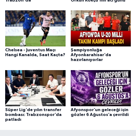
Trabzon'da
Orkun Kökçü'nin acı günü
Chelsea - Juventus Maçı
Şampiyonluğa
Hangi Kanalda, Saat Kaçta?
Afyonkarahisar’da
hazırlanıyorlar
Süper Lig'de yılın transfer
Afyonspor’un geleceği için
bombası: Trabzonspor’da
gözler 6 Ağustos’a çevrildi
patladı