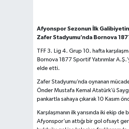
Afyonspor Sezonun İlk Galibiyetini
Zafer Stadyumu’nda Bornova 1877
TFF 3. Lig 4. Grup 10. hafta karşılaş
Bornova 1877 Sportif Yatırımlar A.Ş.’y
elde etti.
Zafer Stadyumu’nda oynanan mücadele
Önder Mustafa Kemal Atatürk’ü Saygı,
pankartla sahaya çıkarak 10 Kasım önce
Karşılaşmanın ilk yarısında iki ekip 
Afyonspor’un attığı bir gol ofsayt ger