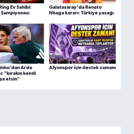
ing Ev Sahibi:
Galatasaray'da Renato
 Şampiyonası
Nhaga kararı: Türkiye yasağı
inho’dan Arda
Afyonspor için destek zamanı
şı: "bırakın kendi
nşa etsin"