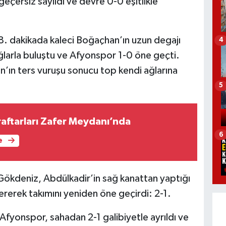
 geçersiz sayıldı ve devre 0-0 eşitlikle
 58. dakikada kaleci Boğaçhan’ın uzun degajı
4
ağlarla buluştu ve Afyonspor 1-0 öne geçti.
’ın ters vuruşu sonucu top kendi ağlarına
5
aftarları Zafer Meydanı’nda
6
e
Gökdeniz, Abdülkadir’in sağ kanattan yaptığı
ererek takımını yeniden öne geçirdi: 2-1.
fyonspor, sahadan 2-1 galibiyetle ayrıldı ve