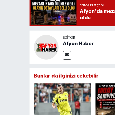
EDITÖRÜN SEÇTIĞI
Afyon'da mezarl
oldu
EDITÖR
Afyon Haber
Bunlar da ilginizi çekebilir