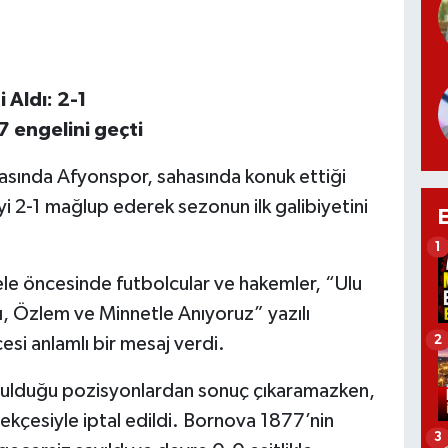
 Aldı: 2-1
 engelini geçti
masında Afyonspor, sahasında konuk ettiği
i 2-1 mağlup ederek sezonun ilk galibiyetini
1
 öncesinde futbolcular ve hakemler, “Ulu
 Özlem ve Minnetle Anıyoruz” yazılı
2
si anlamlı bir mesaj verdi.
de bulduğu pozisyonlardan sonuç çıkaramazken,
ekçesiyle iptal edildi. Bornova 1877’nin
3