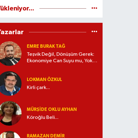
ükleniyor...
Yazarlar
EMRE BURAK TAĞ
Teşvik Değil, Dönüşüm Gerek:
Ekonomiye Can Suyu mu, Yoksa
Kaynak İsrafı mı?
LOKMAN ÖZKUL
Kirli çark...
MÜRŞIDE OKLU AYHAN
Köroğlu Beli...
RAMAZAN DEMİR