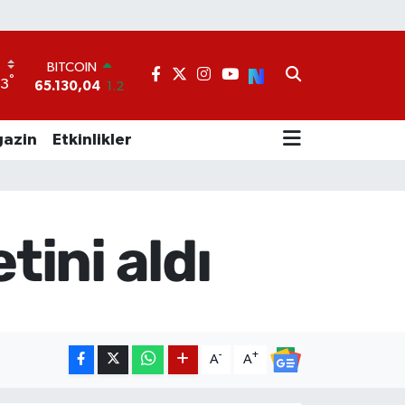
BITCOIN
65.130,04
1.2
DOLAR
°
33
47,7106
0.17
EURO
55,1652
0.27
azin
Etkinlikler
STERLİN
64,4046
0.35
GRAM ALTIN
6618.49
2.12
BİST100
tini aldı
13.773
-19
-
+
A
A