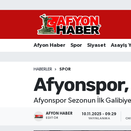
Afyon Haber
Siyaset
Afyon Haber
Spor
Siyaset
Asayiş 
Spor
Asayiş Yaşam
HABERLER
SPOR
Afyonspor, l
Sağlık
Eğitim
Afyonspor Sezonun İlk Galibiyet
Sivil Toplum
AFYON HABER
10.11.2025 - 09:29
EDITÖR
YAYINLANMA
OK
Ekonomi