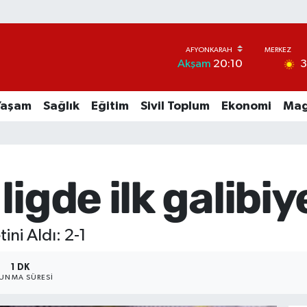
Akşam
20:10
Yaşam
Sağlık
Eğitim
Sivil Toplum
Ekonomi
Mag
igde ilk galibiye
ini Aldı: 2-1
1 DK
UNMA SÜRESI