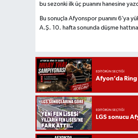
bu sezonki ilk üç puanını hanesine yazd
Bu sonuçla Afyonspor puanını 6’ya yük
A.Ş. 10. hafta sonunda düşme hattına 
EDITÖRÜN SEÇTIĞI
Afyon’da Ring 
EDITÖRÜN SEÇTIĞI
LGS sonucu Afy