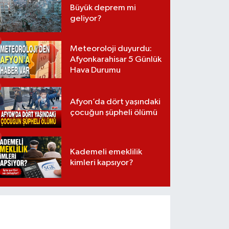
Büyük deprem mi
geliyor?
Meteoroloji duyurdu:
Afyonkarahisar 5 Günlük
Hava Durumu
Afyon’da dört yaşındaki
çocuğun şüpheli ölümü
Kademeli emeklilik
kimleri kapsıyor?