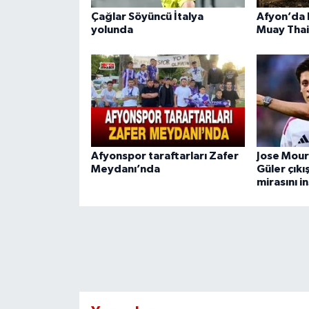
Çağlar Söyüncü İtalya
Afyon’da R
yolunda
Muay Thai
Afyonspor taraftarları Zafer
Jose Mour
Meydanı’nda
Güler çıkı
mirasını i