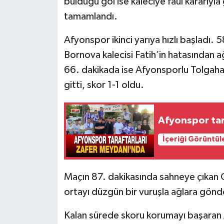
bulduğu gol ise kaleciye faul kararıyla
tamamlandı.
Afyonspor ikinci yarıya hızlı başladı.
Bornova kalecisi Fatih’in hatasından 
66. dakikada ise Afyonsporlu Tolgahan
gitti, skor 1-1 oldu.
Afyonspor tar
İçeriği Görüntül
Maçın 87. dakikasında sahneye çıkan 
ortayı düzgün bir vuruşla ağlara gönd
Kalan sürede skoru korumayı başaran A