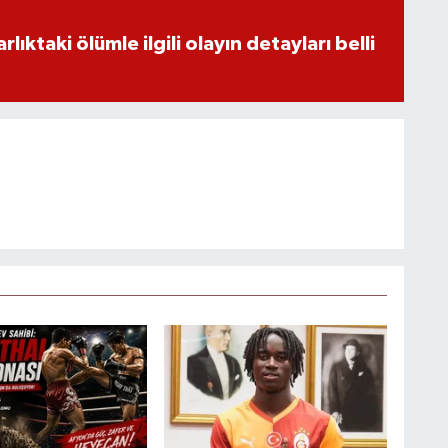
ıktaki ölümle ilgili olayın detayları belli