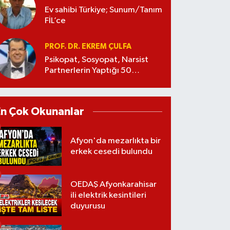
Ev sahibi Türkiye; Sunum/Tanım
FİL’ce
PROF. DR. EKREM ÇULFA
Psikopat, Sosyopat, Narsist
Partnerlerin Yaptığı 50
Manipülasyon
En Çok Okunanlar
Afyon'da mezarlıkta bir
erkek cesedi bulundu
OEDAŞ Afyonkarahisar
ili elektrik kesintileri
duyurusu