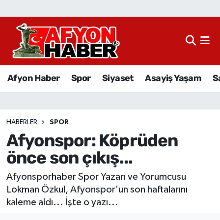
Afyon Haber
Siyaset
Afyon Haber
Spor
Siyaset
Asayiş Yaşam
S
Spor
Asayiş Yaşam
HABERLER
SPOR
Afyonspor: Köprüden
Sağlık
önce son çıkış...
Eğitim
Afyonsporhaber Spor Yazarı ve Yorumcusu
Sivil Toplum
Lokman Özkul, Afyonspor'un son haftalarını
kaleme aldı... İşte o yazı...
Ekonomi