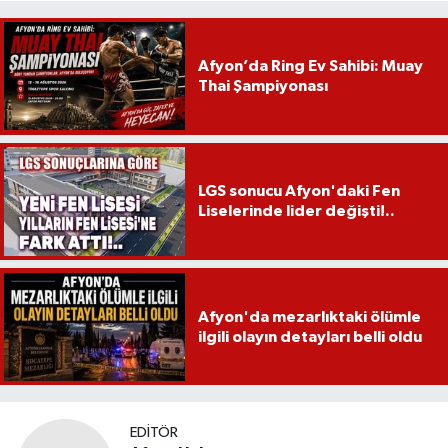
Afyon’da Ring Ev Sahibi: Muay
Thai Şampiyonası
LGS sonucu Afyon'daki Fen
Liselerinde lider değişti!..
Afyon'da mezarlıktaki ölümle
ilgili olayın detayları belli oldu
EDITÖR