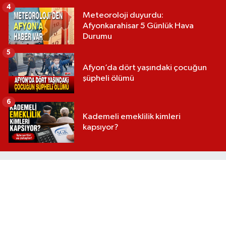
4
Meteoroloji duyurdu:
Afyonkarahisar 5 Günlük Hava
Durumu
5
Afyon’da dört yaşındaki çocuğun
şüpheli ölümü
6
Kademeli emeklilik kimleri
kapsıyor?