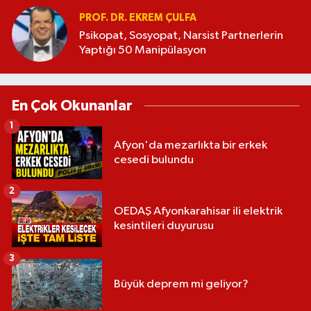
PROF. DR. EKREM ÇULFA
Psikopat, Sosyopat, Narsist Partnerlerin
Yaptığı 50 Manipülasyon
En Çok Okunanlar
1
Afyon'da mezarlıkta bir erkek
cesedi bulundu
2
OEDAŞ Afyonkarahisar ili elektrik
kesintileri duyurusu
3
Büyük deprem mi geliyor?