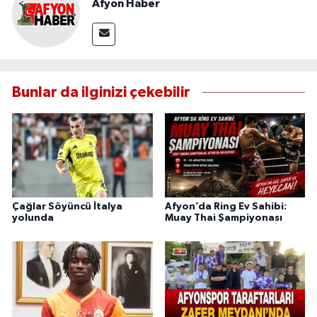
Afyon Haber
Bunlar da ilginizi çekebilir
Çağlar Söyüncü İtalya
Afyon’da Ring Ev Sahibi:
yolunda
Muay Thai Şampiyonası