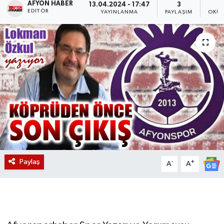
AFYON HABER
13.04.2024 - 17:47
3
EDITÖR
YAYINLANMA
PAYLAŞIM
OKUN
Magazin
Etkinlikler
Paylaş
-
+
A
A