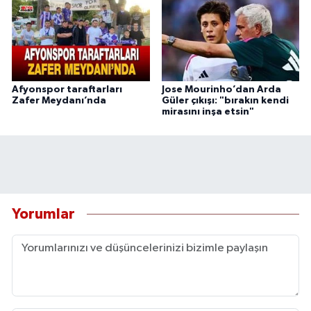
Afyonspor taraftarları
Jose Mourinho’dan Arda
Zafer Meydanı’nda
Güler çıkışı: "bırakın kendi
mirasını inşa etsin"
Yorumlar