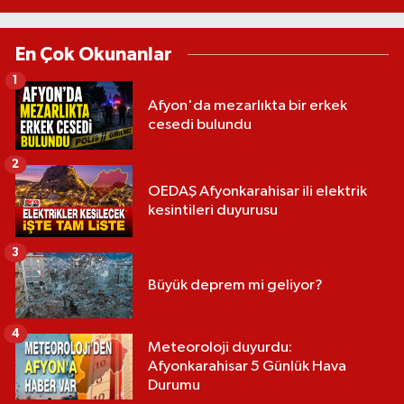
En Çok Okunanlar
1
Afyon'da mezarlıkta bir erkek
cesedi bulundu
2
OEDAŞ Afyonkarahisar ili elektrik
kesintileri duyurusu
3
Büyük deprem mi geliyor?
4
Meteoroloji duyurdu:
Afyonkarahisar 5 Günlük Hava
Durumu