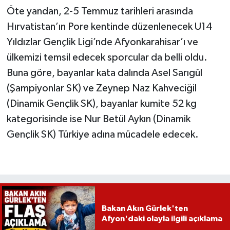
Öte yandan, 2-5 Temmuz tarihleri arasında
Hırvatistan’ın Pore kentinde düzenlenecek U14
Yıldızlar Gençlik Ligi’nde Afyonkarahisar’ı ve
ülkemizi temsil edecek sporcular da belli oldu.
Buna göre, bayanlar kata dalında Asel Sarıgül
(Şampiyonlar SK) ve Zeynep Naz Kahveciğil
(Dinamik Gençlik SK), bayanlar kumite 52 kg
kategorisinde ise Nur Betül Aykın (Dinamik
Gençlik SK) Türkiye adına mücadele edecek.
Bakan Akın Gürlek'ten
Afyon'daki olayla ilgili açıklama