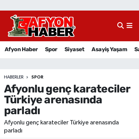
Afyon Haber
Siyaset
Afyon Haber
Spor
Siyaset
Asayiş Yaşam
S
Spor
Asayiş Yaşam
HABERLER
SPOR
Afyonlu genç karateciler
Sağlık
Türkiye arenasında
Eğitim
parladı
Sivil Toplum
Afyonlu genç karateciler Türkiye arenasında
parladı
Ekonomi