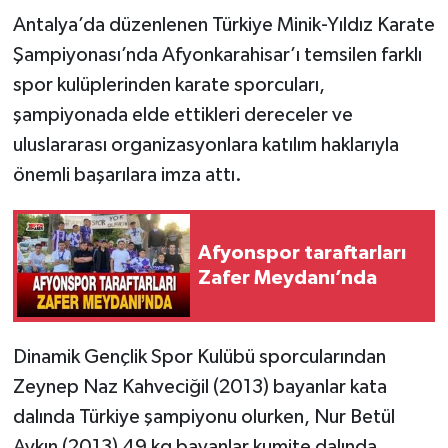
Antalya’da düzenlenen Türkiye Minik-Yıldız Karate
Şampiyonası’nda Afyonkarahisar’ı temsilen farklı
spor kulüplerinden karate sporcuları,
şampiyonada elde ettikleri dereceler ve
uluslararası organizasyonlara katılım haklarıyla
önemli başarılara imza attı.
Afyonspor taraftarları
Zafer Meydanı’nda
Dinamik Gençlik Spor Kulübü sporcularından
Zeynep Naz Kahveciğil (2013) bayanlar kata
dalında Türkiye şampiyonu olurken, Nur Betül
Aykın (2013) 49 kg bayanlar kumite dalında