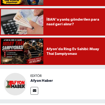
İBAN'a yanlış gönderilen para
nasıl geri alınır?
Afyon’da Ring Ev Sahibi: Muay
Thai Şampiyonası
EDITÖR
Afyon Haber