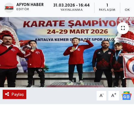
AFYON HABER
31.03.2026 - 16:44
1
EDITÖR
Magazin
YAYINLANMA
PAYLAŞIM
OKUN
Etkinlikler
Paylaş
-
+
A
A