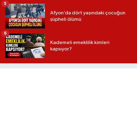
5
Afyon’da dört yaşındaki çocuğun
şüpheli ölümü
6
Kademeli emeklilik kimleri
kapsıyor?