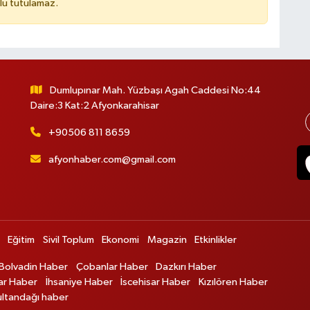
lu tutulamaz.
Dumlupınar Mah. Yüzbaşı Agah Caddesi No:44
Daire:3 Kat:2 Afyonkarahisar
+90506 811 8659
afyonhaber.com@gmail.com
Eğitim
Sivil Toplum
Ekonomi
Magazin
Etkinlikler
Bolvadin Haber
Çobanlar Haber
Dazkırı Haber
ar Haber
İhsaniye Haber
İscehisar Haber
Kızılören Haber
ultandağı haber