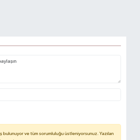
ş bulunuyor ve tüm sorumluluğu üstleniyorsunuz. Yazılan