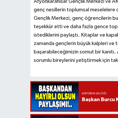
Afyonkarahisar Gençlik Merkezi ve AKÜ
genç nesillerin toplumsal meselelere d
Gençlik Merkezi, genç öğrencilerin b
teşekkür etti ve daha fazla gence to
istediklerini paylaştı. Kitaplar ve ka
zamanda gençlerin büyük kalpleri ve to
başarabileceğimizin somut bir kanıtı.
sorumlu bireylerini yetiştirmek için ta
EDITÖRÜN SEÇTIĞI
Başkan Burcu K