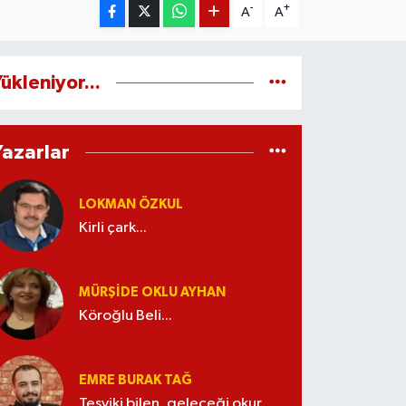
-
+
A
A
ükleniyor...
Yazarlar
LOKMAN ÖZKUL
Kirli çark...
MÜRŞIDE OKLU AYHAN
Köroğlu Beli...
EMRE BURAK TAĞ
Teşviki bilen, geleceği okur