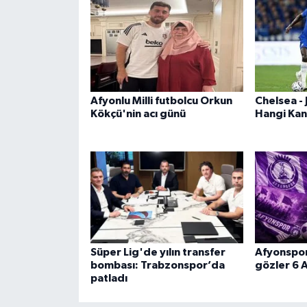
Afyonlu Milli futbolcu Orkun
Chelsea -
Kökçü'nin acı günü
Hangi Kan
Süper Lig'de yılın transfer
Afyonspor
bombası: Trabzonspor’da
gözler 6 A
patladı