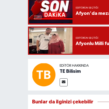
EDITÖRÜN SEÇTIĞI
Afyon'da mezar
EDITÖRÜN SEÇTIĞI
Afyonlu Milli 
EDITÖR HAKKINDA
TE Bilisim
Bunlar da ilginizi çekebilir