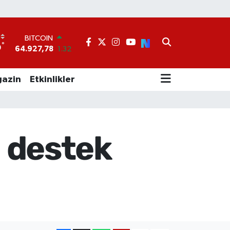
BITCOIN
64.927,78
1.32
°
9
DOLAR
47,5894
0.08
EURO
azin
Etkinlikler
55,0398
-0.02
STERLİN
64,1581
0.16
GRAM ALTIN
6527.85
0.54
i destek
BİST100
13.703
11