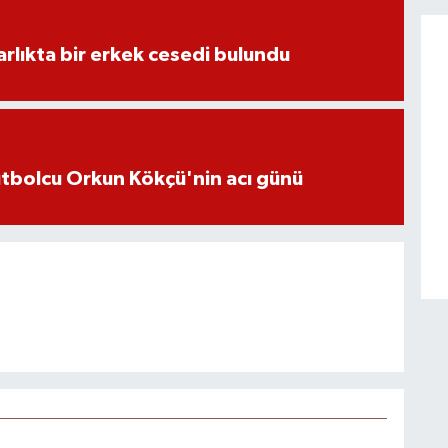
lıkta bir erkek cesedi bulundu
futbolcu Orkun Kökçü'nin acı günü