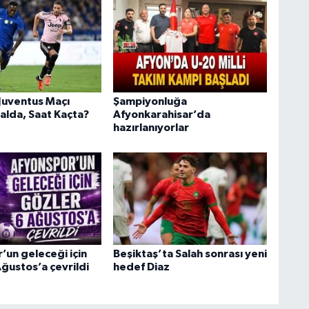
 Juventus Maçı
Şampiyonluğa
alda, Saat Kaçta?
Afyonkarahisar’da
hazırlanıyorlar
’un geleceği için
Beşiktaş’ta Salah sonrası yeni
ğustos’a çevrildi
hedef Diaz