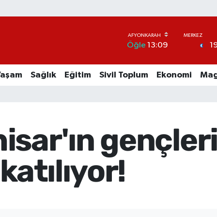
1
Öğle
13:09
Yaşam
Sağlık
Eğitim
Sivil Toplum
Ekonomi
Mag
sar'ın gençler
katılıyor!