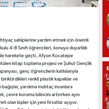
ihtiyaç sahiplerine yardım etmek için önemli
ulu 4-B Sınıfı öğrencileri, konuya duyarlılık
de harekete geçti. Afyon Kocatepe
ütülen kitap toplama projesi ve Şuhut Gençlik
anyası, genç öğrencilerin katkılarıyla
1
biriktirdikleri renkli plastik kapaklar ve
u bağışlar, yardıma muhtaç insanlara
ek, çevre koruma bilincini artırırken aynı
2
ı olan kişiler için yeni fırsatlar açıyor.