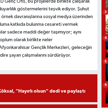
 Genç Ofis, bu projelerde birlikte çalışarak
uyarlılık göstermelerini teşvik ediyor. Şuhut
3
u örnek davranışlarına sosyal medya üzerinden
pluma katkıda bulunma cesareti vermek
paklar sadece maddi değer taşımıyor; aynı
4
plum olarak birlikte neler
 Afyonkarahisar Gençlik Merkezleri, geleceğin
kdire şayan çalışmalarını sürdürüyor.
5
6
öksal, "Hayırlı olsun" dedi ve paylaştı