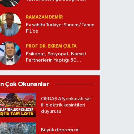
RAMAZAN DEMİR
Ev sahibi Türkiye; Sunum/Tanım
FİL’ce
PROF. DR. EKREM ÇULFA
Psikopat, Sosyopat, Narsist
Partnerlerin Yaptığı 50
Manipülasyon
En Çok Okunanlar
OEDAŞ Afyonkarahisar
ili elektrik kesintileri
duyurusu
Büyük deprem mi