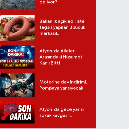
geliyor?
Bakanlık açıkladı: İşte
tağşiş yapılan 3 sucuk
markası!..
Afyon'da Aileler
Arasındaki Husumet
Kanlı Bitti
Motorine dev indirim!..
Pompaya yansıyacak
Afyon'da gece yarısı
sokak kavgası!..