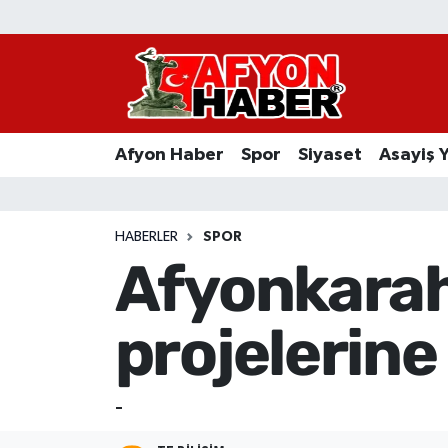
Afyon Haber
Siyaset
Afyon Haber
Spor
Siyaset
Asayiş 
Spor
Asayiş Yaşam
HABERLER
SPOR
Afyonkarahi
Sağlık
projelerine 
Eğitim
Sivil Toplum
-
Ekonomi