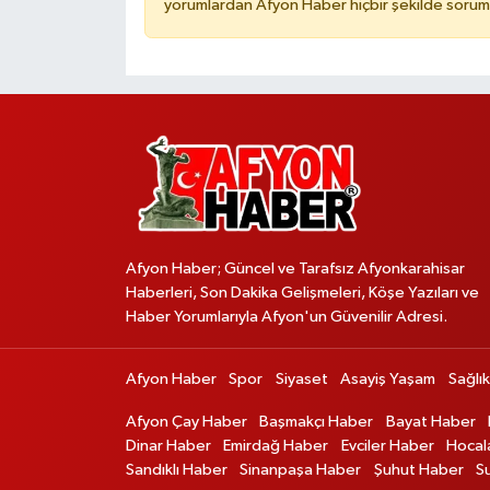
yorumlardan Afyon Haber hiçbir şekilde sorum
Afyon Haber; Güncel ve Tarafsız Afyonkarahisar
Haberleri, Son Dakika Gelişmeleri, Köşe Yazıları ve
Haber Yorumlarıyla Afyon'un Güvenilir Adresi.
Afyon Haber
Spor
Siyaset
Asayiş Yaşam
Sağlık
Afyon Çay Haber
Başmakçı Haber
Bayat Haber
Dinar Haber
Emirdağ Haber
Evciler Haber
Hocal
Sandıklı Haber
Sinanpaşa Haber
Şuhut Haber
S