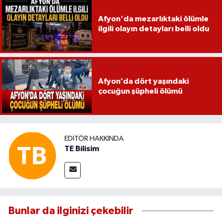
Afyon'da mezarlıktaki ölümle
ilgili olayın detayları belli oldu
Afyon’da dört yaşındaki
çocuğun şüpheli ölümü
EDITÖR HAKKINDA
TE Bilisim
Bunlar da ilginizi çekebilir