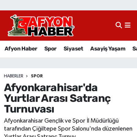
Afyon Haber
Siyaset
Afyon Haber
Spor
Siyaset
Asayiş Yaşam
S
Spor
Asayiş Yaşam
HABERLER
SPOR
Afyonkarahisar'da
Sağlık
Yurtlar Arası Satranç
Eğitim
Turnuvası
Sivil Toplum
Afyonkarahisar Gençlik ve Spor İl Müdürlüğü
tarafından Çiğiltepe Spor Salonu'nda düzenlenen
Ekonomi
Yurtlar Arası Satranç Turnuv...