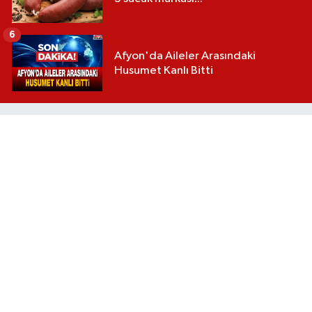
6
Afyon'da Aileler Arasındaki
Husumet Kanlı Bitti