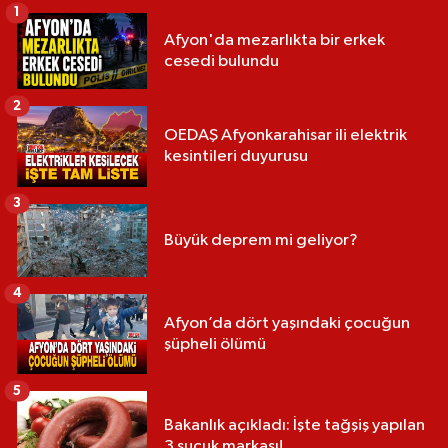
1
Afyon'da mezarlıkta bir erkek
cesedi bulundu
2
OEDAŞ Afyonkarahisar ili elektrik
kesintileri duyurusu
3
Büyük deprem mi geliyor?
4
Afyon’da dört yaşındaki çocuğun
şüpheli ölümü
5
Bakanlık açıkladı: İşte tağşiş yapılan
3 sucuk markası!..