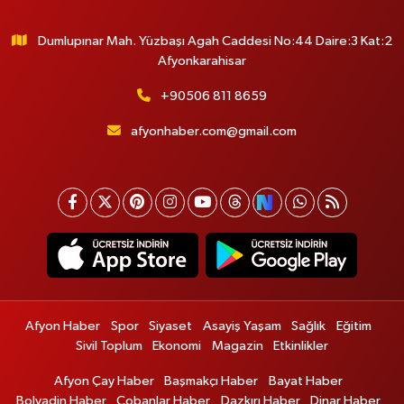
Dumlupınar Mah. Yüzbaşı Agah Caddesi No:44 Daire:3 Kat:2
Afyonkarahisar
+90506 811 8659
afyonhaber.com@gmail.com
Afyon Haber
Spor
Siyaset
Asayiş Yaşam
Sağlık
Eğitim
Sivil Toplum
Ekonomi
Magazin
Etkinlikler
Afyon Çay Haber
Başmakçı Haber
Bayat Haber
Bolvadin Haber
Çobanlar Haber
Dazkırı Haber
Dinar Haber