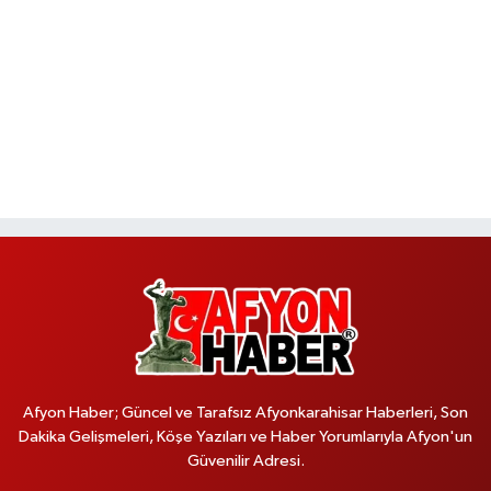
Afyon Haber; Güncel ve Tarafsız Afyonkarahisar Haberleri, Son
Dakika Gelişmeleri, Köşe Yazıları ve Haber Yorumlarıyla Afyon'un
Güvenilir Adresi.