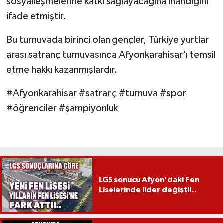
sosyalleşmelerine katkı sağlayacağına inandığını
ifade etmiştir.
Bu turnuvada birinci olan gençler, Türkiye yurtlar
arası satranç turnuvasında Afyonkarahisar'ı temsil
etme hakkı kazanmışlardır.
#Afyonkarahisar #satranç #turnuva #spor
#öğrenciler #şampiyonluk
LGS sonucu Afyon'daki Fen
Liselerinde lider değişti!..