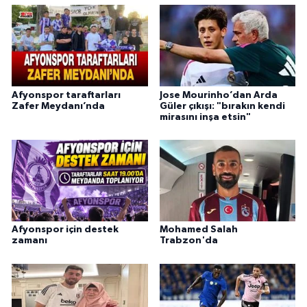
Afyonspor taraftarları
Jose Mourinho’dan Arda
Zafer Meydanı’nda
Güler çıkışı: "bırakın kendi
mirasını inşa etsin"
Afyonspor için destek
Mohamed Salah
zamanı
Trabzon'da