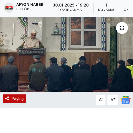
AFYON HABER
30.01.2025 - 19:20
1
EDITÖR
Magazin
YAYINLANMA
PAYLAŞIM
OKUN
Etkinlikler
Paylaş
-
+
A
A