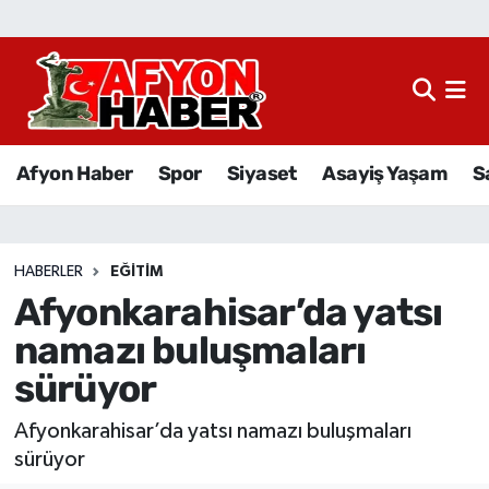
Afyon Haber
Siyaset
Afyon Haber
Spor
Siyaset
Asayiş Yaşam
S
Spor
Asayiş Yaşam
HABERLER
EĞITIM
Afyonkarahisar’da yatsı
Sağlık
namazı buluşmaları
Eğitim
sürüyor
Sivil Toplum
Afyonkarahisar’da yatsı namazı buluşmaları
sürüyor
Ekonomi