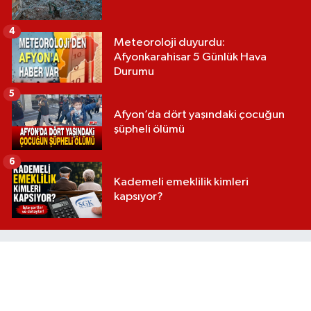
4
Meteoroloji duyurdu:
Afyonkarahisar 5 Günlük Hava
Durumu
5
Afyon’da dört yaşındaki çocuğun
şüpheli ölümü
6
Kademeli emeklilik kimleri
kapsıyor?