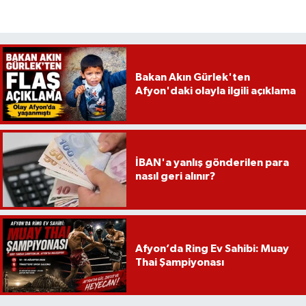
Bakan Akın Gürlek'ten
Afyon'daki olayla ilgili açıklama
İBAN'a yanlış gönderilen para
nasıl geri alınır?
Afyon’da Ring Ev Sahibi: Muay
Thai Şampiyonası