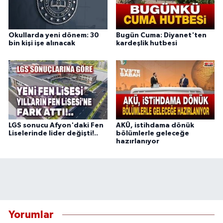
Okullarda yeni dönem: 30
Bugün Cuma: Diyanet'ten
bin kişi işe alınacak
kardeşlik hutbesi
LGS sonucu Afyon'daki Fen
AKÜ, istihdama dönük
Liselerinde lider değişti!..
bölümlerle geleceğe
hazırlanıyor
Yorumlar