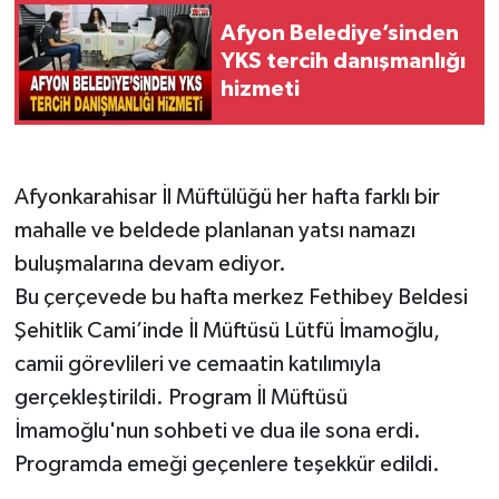
Afyon Belediye’sinden
YKS tercih danışmanlığı
hizmeti
Afyonkarahisar İl Müftülüğü her hafta farklı bir
mahalle ve beldede planlanan yatsı namazı
buluşmalarına devam ediyor.
Bu çerçevede bu hafta merkez Fethibey Beldesi
Şehitlik Cami’inde İl Müftüsü Lütfü İmamoğlu,
camii görevlileri ve cemaatin katılımıyla
gerçekleştirildi. Program İl Müftüsü
İmamoğlu'nun sohbeti ve dua ile sona erdi.
Programda emeği geçenlere teşekkür edildi.