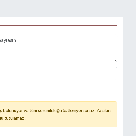
ş bulunuyor ve tüm sorumluluğu üstleniyorsunuz. Yazılan
lu tutulamaz.