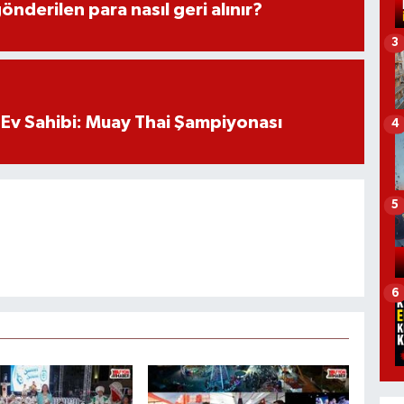
önderilen para nasıl geri alınır?
3
Ev Sahibi: Muay Thai Şampiyonası
4
5
6