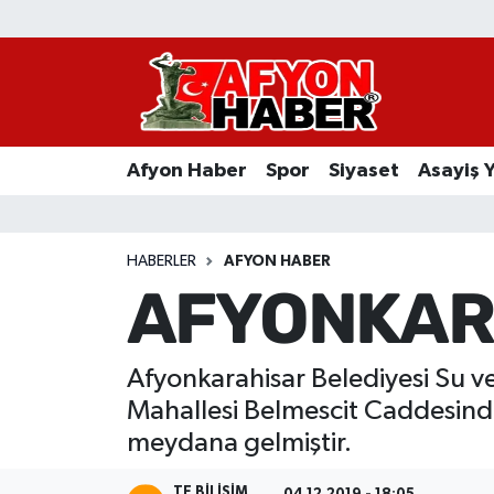
Afyon Haber
Siyaset
Afyon Haber
Spor
Siyaset
Asayiş 
Spor
Asayiş Yaşam
HABERLER
AFYON HABER
AFYONKARA
Sağlık
Eğitim
Afyonkarahisar Belediyesi Su 
Mahallesi Belmescit Caddesind
Sivil Toplum
meydana gelmiştir.
Ekonomi
TE BILISIM