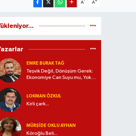
-
+
A
A
ükleniyor...
Yazarlar
EMRE BURAK TAĞ
Teşvik Değil, Dönüşüm Gerek:
Ekonomiye Can Suyu mu, Yoksa
Kaynak İsrafı mı?
LOKMAN ÖZKUL
Kirli çark...
MÜRŞIDE OKLU AYHAN
Köroğlu Beli...