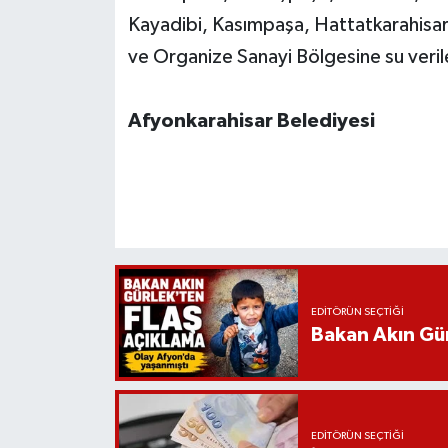
Kayadibi, Kasımpaşa, Hattatkarahisar, 
ve Organize Sanayi Bölgesine su veri
Afyonkarahisar Belediyesi
EDITÖRÜN SEÇTIĞI
Bakan Akın Gür
EDITÖRÜN SEÇTIĞI