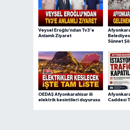
Veysel Eroğlu’ndan Tv3’e
Afyonkara
Anlamlı Ziyaret
Belediyes
Sünnet Şö
OEDAŞ Afyonkarahisar ili
Afyonkara
elektrik kesintileri duyurusu
Caddesi T