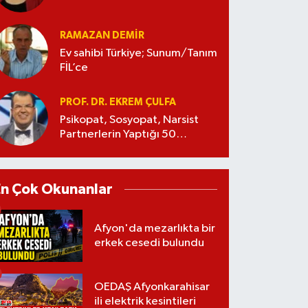
RAMAZAN DEMİR
Ev sahibi Türkiye; Sunum/Tanım
FİL’ce
PROF. DR. EKREM ÇULFA
Psikopat, Sosyopat, Narsist
Partnerlerin Yaptığı 50
Manipülasyon
En Çok Okunanlar
Afyon'da mezarlıkta bir
erkek cesedi bulundu
OEDAŞ Afyonkarahisar
ili elektrik kesintileri