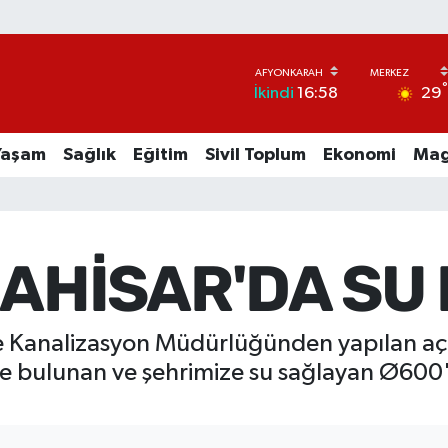
29
İkindi
16:58
Yaşam
Sağlık
Eğitim
Sivil Toplum
Ekonomi
Mag
HİSAR'DA SU K
ve Kanalizasyon Müdürlüğünden yapılan a
e bulunan ve şehrimize su sağlayan Ø600