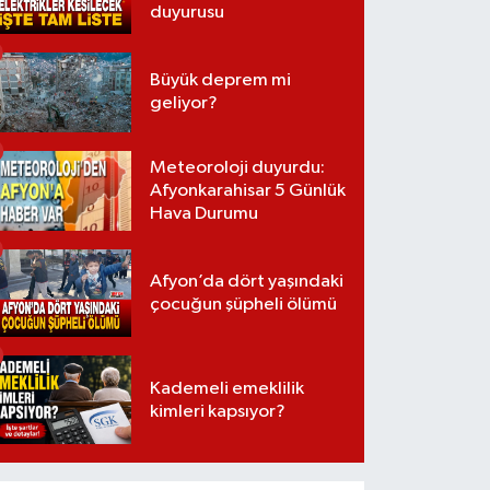
duyurusu
Büyük deprem mi
geliyor?
Meteoroloji duyurdu:
Afyonkarahisar 5 Günlük
Hava Durumu
Afyon’da dört yaşındaki
çocuğun şüpheli ölümü
Kademeli emeklilik
kimleri kapsıyor?