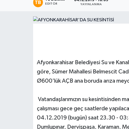
04.12.2019 - 18:05
EDITÖR
YAYINLANMA
Magazin
Etkinlikler
Afyonkarahisar Belediyesi Su ve Kana
göre, Sümer Mahallesi Belmescit Cad
Ø600'lük AÇB ana boruda arıza meyda
Vatandaşlarımızın su kesintisinden m
çalışması gece geç saatlerde yapılaca
04.12.2019 (bugün) saat 23.30 - 03:
Dumlupınar, Dervişpaşa, Karaman, Me