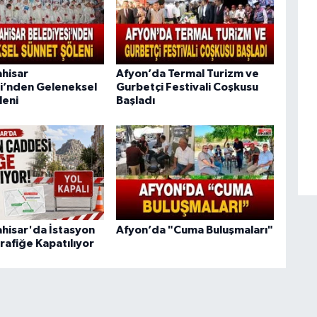
hisar
Afyon’da Termal Turizm ve
i’nden Geleneksel
Gurbetçi Festivali Coşkusu
leni
Başladı
hisar'da İstasyon
Afyon’da "Cuma Buluşmaları"
rafiğe Kapatılıyor