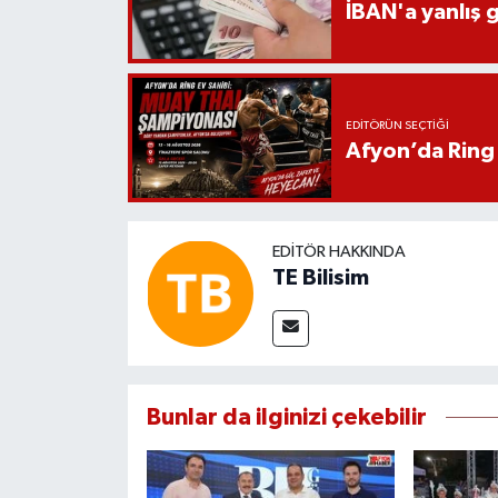
İBAN'a yanlış g
EDITÖRÜN SEÇTIĞI
Afyon’da Ring 
EDITÖR HAKKINDA
TE Bilisim
Bunlar da ilginizi çekebilir