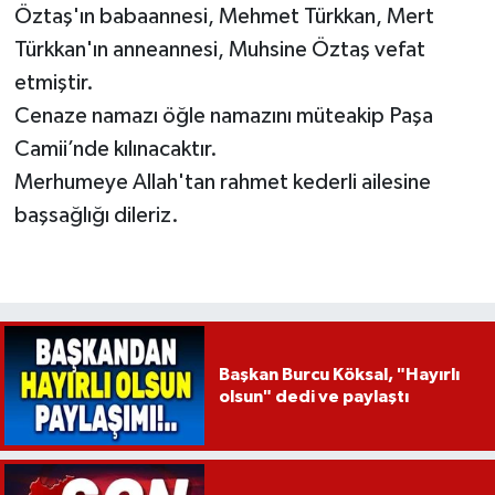
Öztaş'ın babaannesi, Mehmet Türkkan, Mert
Türkkan'ın anneannesi, Muhsine Öztaş vefat
etmiştir.
Cenaze namazı öğle namazını müteakip Paşa
Camii’nde kılınacaktır.
Merhumeye Allah'tan rahmet kederli ailesine
başsağlığı dileriz.
Başkan Burcu Köksal, "Hayırlı
olsun" dedi ve paylaştı