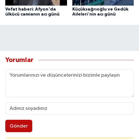
Vefat haberi: Afyon'da
Küçüksağrıoğlu ve Gedük
ülkücü camianın acı günü
Aileleri'nin acı günü
Yorumlar
Gönder