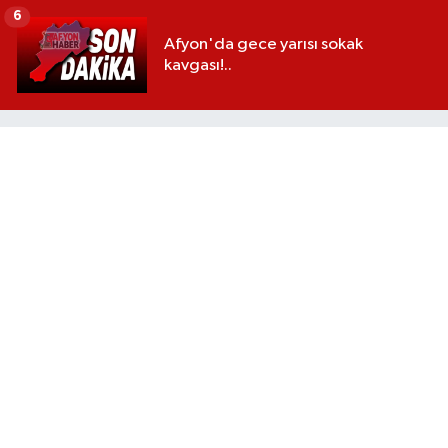
6
Afyon'da gece yarısı sokak
kavgası!..