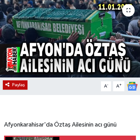
Magazin
Etkinlikler
Paylaş
-
+
A
A
Afyonkarahisar'da Öztaş Ailesinin acı günü