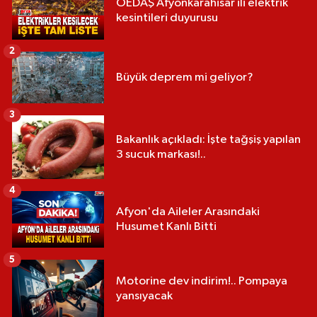
OEDAŞ Afyonkarahisar ili elektrik
kesintileri duyurusu
2
Büyük deprem mi geliyor?
3
Bakanlık açıkladı: İşte tağşiş yapılan
3 sucuk markası!..
4
Afyon'da Aileler Arasındaki
Husumet Kanlı Bitti
5
Motorine dev indirim!.. Pompaya
yansıyacak