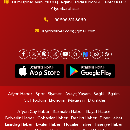
Dumlupınar Mah. Yüzbaşı Agah Caddesi No:44 Daire:3 Kat:2
Afyonkarahisar
+90506 811 8659
afyonhaber.com@gmail.com
Afyon Haber
Spor
Siyaset
Asayiş Yaşam
Sağlık
Eğitim
Sivil Toplum
Ekonomi
Magazin
Etkinlikler
Afyon Çay Haber
Başmakçı Haber
Bayat Haber
Bolvadin Haber
Çobanlar Haber
Dazkırı Haber
Dinar Haber
Emirdağ Haber
Evciler Haber
Hocalar Haber
İhsaniye Haber