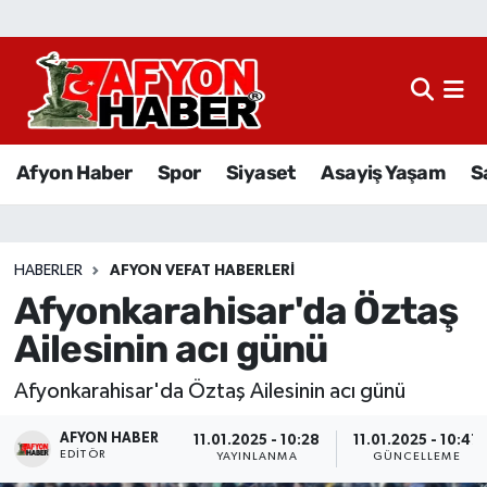
Afyon Haber
Siyaset
Afyon Haber
Spor
Siyaset
Asayiş Yaşam
S
Spor
Asayiş Yaşam
HABERLER
AFYON VEFAT HABERLERI
Afyonkarahisar'da Öztaş
Sağlık
Ailesinin acı günü
Eğitim
Afyonkarahisar'da Öztaş Ailesinin acı günü
Sivil Toplum
AFYON HABER
11.01.2025 - 10:28
11.01.2025 - 10:47
EDITÖR
YAYINLANMA
GÜNCELLEME
Ekonomi