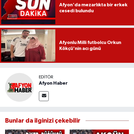
Afyon'da mezarlıkta bir erkek
cesedi bulundu
Afyonlu Milli futbolcu Orkun
Kökçü'nin acı günü
EDITÖR
Afyon Haber
Bunlar da ilginizi çekebilir