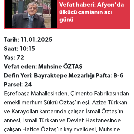
Vefat haberi: Afyon'da
ülkücü camianın acı
günü
Tarih: 11.01.2025
Saat: 10:15
Yaş: 72
Vefat eden: Muhsine ÖZTAŞ
Defin Yeri: Bayraktepe Mezarlığı Pafta: B-6
Parsel: 24
Eşrefpaşa Mahallesinden, Çimento Fabrikasından
emekli merhum Şükrü Öztaş'ın eşi, Azize Türkkan
ve Karayolları kantarında çalışan İsmail Öztaş'ın
annesi, İsmail Türkkan ve Devlet Hastanesinde
çalışan Hatice Öztaş'ın kayınvalidesi, Muhsine