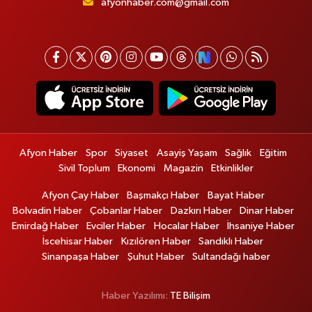
afyonhaber.com@gmail.com
Afyon Haber
Spor
Siyaset
Asayiş Yaşam
Sağlık
Eğitim
Sivil Toplum
Ekonomi
Magazin
Etkinlikler
Afyon Çay Haber
Başmakçı Haber
Bayat Haber
Bolvadin Haber
Çobanlar Haber
Dazkırı Haber
Dinar Haber
Emirdağ Haber
Evciler Haber
Hocalar Haber
İhsaniye Haber
İscehisar Haber
Kızılören Haber
Sandıklı Haber
Sinanpaşa Haber
Şuhut Haber
Sultandağı haber
Haber Yazılımı:
TE Bilişim