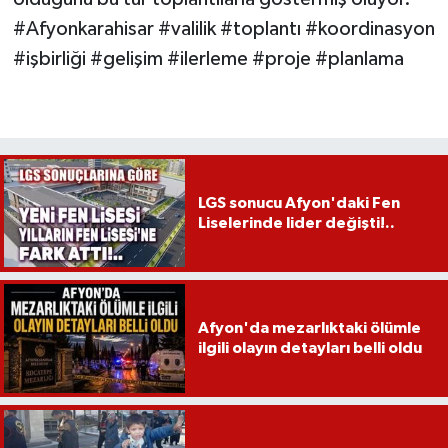
#Afyonkarahisar #valilik #toplantı #koordinasyon
#işbirliği #gelişim #ilerleme #proje #planlama
LGS sonucu Afyon'daki Fen
Liselerinde lider değişti!..
Afyon'da mezarlıktaki ölümle
ilgili olayın detayları belli oldu