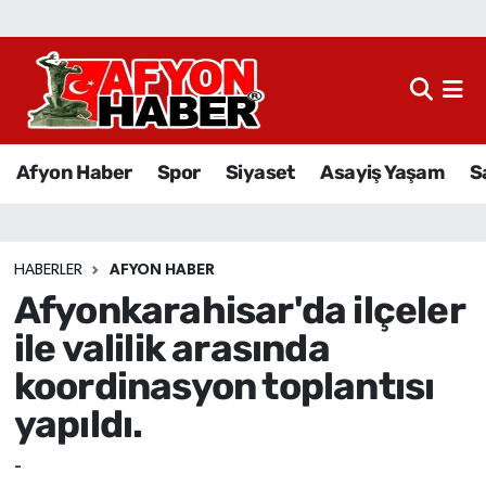
Afyon Haber
Siyaset
Afyon Haber
Spor
Siyaset
Asayiş Yaşam
S
Spor
Asayiş Yaşam
HABERLER
AFYON HABER
Afyonkarahisar'da ilçeler
Sağlık
ile valilik arasında
Eğitim
koordinasyon toplantısı
yapıldı.
Sivil Toplum
-
Ekonomi