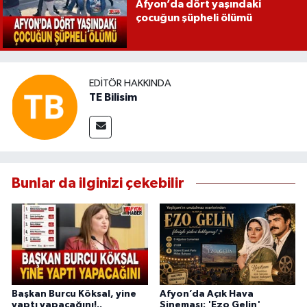
Afyon’da dört yaşındaki
çocuğun şüpheli ölümü
EDITÖR HAKKINDA
TE Bilisim
Bunlar da ilginizi çekebilir
Başkan Burcu Köksal, yine
Afyon’da Açık Hava
yaptı yapacağını!..
Sineması: 'Ezo Gelin'