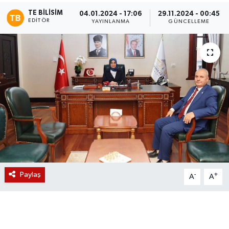
TE BILISIM
04.01.2024 - 17:06
29.11.2024 - 00:45
Magazin
EDITÖR
YAYINLANMA
GÜNCELLEME
Etkinlikler
Paylaş
-
+
A
A