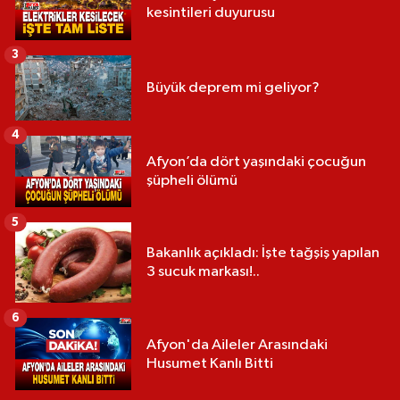
kesintileri duyurusu
3
Büyük deprem mi geliyor?
4
Afyon’da dört yaşındaki çocuğun
şüpheli ölümü
5
Bakanlık açıkladı: İşte tağşiş yapılan
3 sucuk markası!..
6
Afyon'da Aileler Arasındaki
Husumet Kanlı Bitti