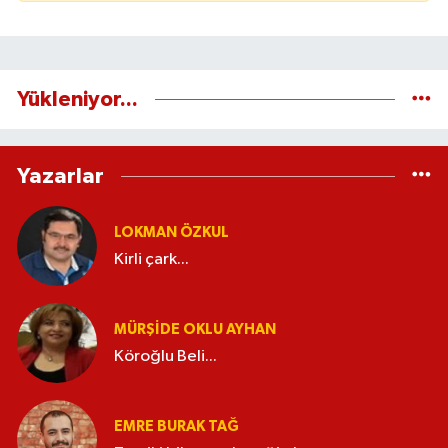
Yükleniyor...
Yazarlar
LOKMAN ÖZKUL
Kirli çark...
MÜRŞIDE OKLU AYHAN
Köroğlu Beli...
EMRE BURAK TAĞ