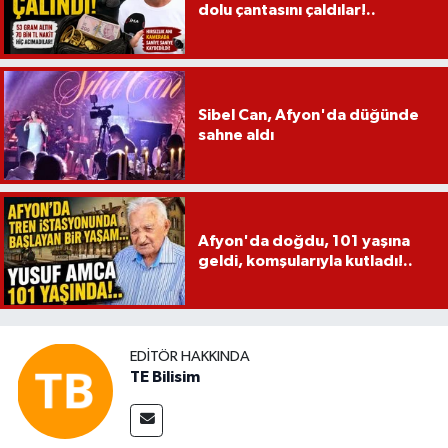
dolu çantasını çaldılar!..
Sibel Can, Afyon'da düğünde
sahne aldı
Afyon'da doğdu, 101 yaşına
geldi, komşularıyla kutladı!..
EDITÖR HAKKINDA
TE Bilisim