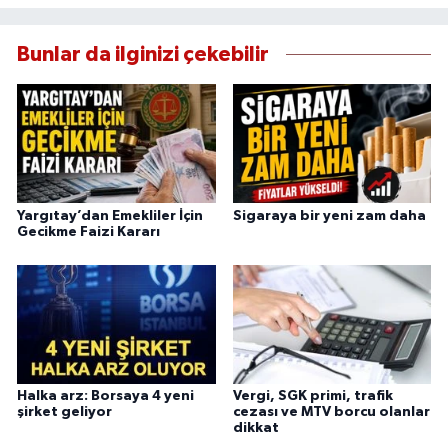
Bunlar da ilginizi çekebilir
Yargıtay’dan Emekliler İçin
Sigaraya bir yeni zam daha
Gecikme Faizi Kararı
Halka arz: Borsaya 4 yeni
Vergi, SGK primi, trafik
şirket geliyor
cezası ve MTV borcu olanlar
dikkat