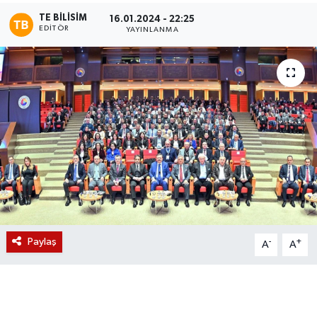
TE BILISIM
16.01.2024 - 22:25
Magazin
EDITÖR
YAYINLANMA
Etkinlikler
Paylaş
-
+
A
A