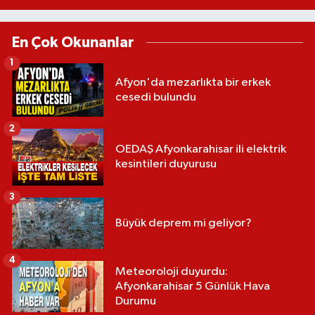
En Çok Okunanlar
1
Afyon'da mezarlıkta bir erkek
cesedi bulundu
2
OEDAŞ Afyonkarahisar ili elektrik
kesintileri duyurusu
3
Büyük deprem mi geliyor?
4
Meteoroloji duyurdu:
Afyonkarahisar 5 Günlük Hava
Durumu