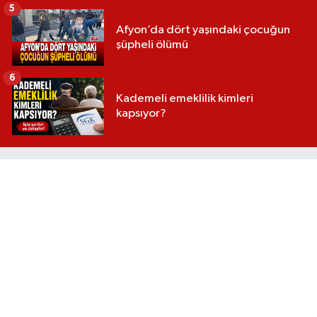
5
Afyon’da dört yaşındaki çocuğun
şüpheli ölümü
6
Kademeli emeklilik kimleri
kapsıyor?