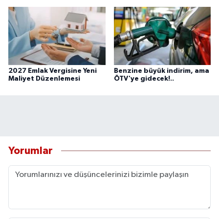
2027 Emlak Vergisine Yeni
Benzine büyük indirim, ama
Maliyet Düzenlemesi
ÖTV'ye gidecek!..
Yorumlar