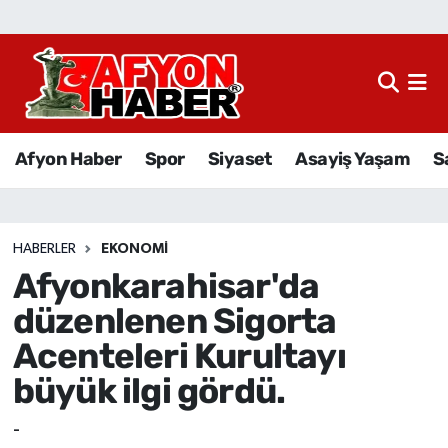
Afyon Haber
Siyaset
Afyon Haber
Spor
Siyaset
Asayiş Yaşam
S
Spor
Asayiş Yaşam
HABERLER
EKONOMI
Afyonkarahisar'da
Sağlık
düzenlenen Sigorta
Eğitim
Acenteleri Kurultayı
büyük ilgi gördü.
Sivil Toplum
-
Ekonomi