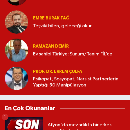
EMRE BURAK TAĞ
Teşviki bilen, geleceği okur
RAMAZAN DEMİR
Ev sahibi Türkiye; Sunum/Tanım FİL’ce
PROF. DR. EKREM ÇULFA
Psikopat, Sosyopat, Narsist Partnerlerin
Yaptığı 50 Manipülasyon
En Çok Okunanlar
1
Afyon'da mezarlıkta bir erkek