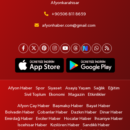
Afyonkarahisar
+90506 811 8659
afyonhaber.com@gmail.com
Afyon Haber
Spor
Siyaset
Asayiş Yaşam
Sağlık
Eğitim
Sivil Toplum
Ekonomi
Magazin
Etkinlikler
Afyon Çay Haber
Başmakçı Haber
Bayat Haber
Bolvadin Haber
Çobanlar Haber
Dazkırı Haber
Dinar Haber
Emirdağ Haber
Evciler Haber
Hocalar Haber
İhsaniye Haber
İscehisar Haber
Kızılören Haber
Sandıklı Haber