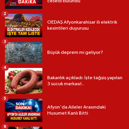
cesedi bulundu
2
OEDAŞ Afyonkarahisar ili elektrik
kesintileri duyurusu
3
Büyük deprem mi geliyor?
4
Bakanlık açıkladı: İşte tağşiş yapılan
3 sucuk markası!..
5
Afyon'da Aileler Arasındaki
Husumet Kanlı Bitti
6