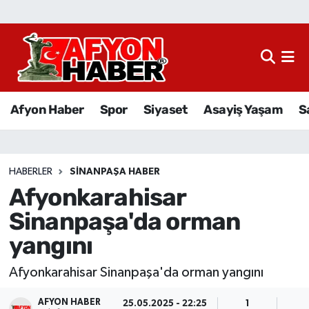
Afyon Haber
Siyaset
Afyon Haber
Spor
Siyaset
Asayiş Yaşam
S
Spor
Asayiş Yaşam
HABERLER
SINANPAŞA HABER
Afyonkarahisar
Sağlık
Sinanpaşa'da orman
Eğitim
yangını
Sivil Toplum
Afyonkarahisar Sinanpaşa'da orman yangını
Ekonomi
AFYON HABER
25.05.2025 - 22:25
1