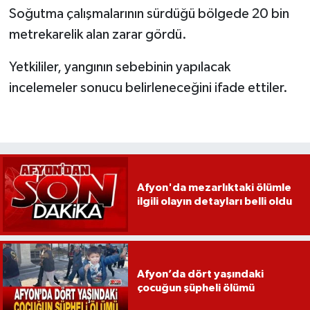
Soğutma çalışmalarının sürdüğü bölgede 20 bin
metrekarelik alan zarar gördü.
Yetkililer, yangının sebebinin yapılacak
incelemeler sonucu belirleneceğini ifade ettiler.
Afyon'da mezarlıktaki ölümle
ilgili olayın detayları belli oldu
Afyon’da dört yaşındaki
çocuğun şüpheli ölümü