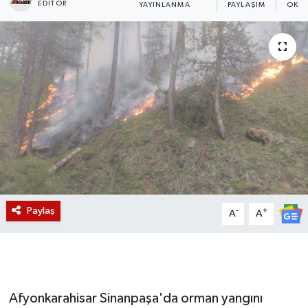
EDITÖR
YAYINLANMA
PAYLAŞIM
OKUN
Magazin
Etkinlikler
Paylaş
-
+
A
A
Afyonkarahisar Sinanpaşa'da orman yangını