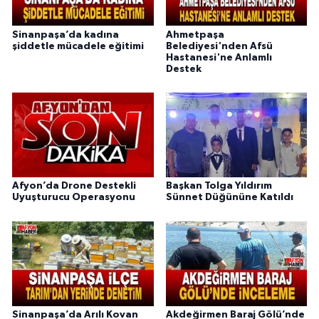
Sinanpaşa’da kadına
Ahmetpaşa
şiddetle mücadele eğitimi
Belediyesi'nden Afsü
Hastanesi'ne Anlamlı
Destek
Afyon’da Drone Destekli
Başkan Tolga Yıldırım
Uyuşturucu Operasyonu
Sünnet Düğününe Katıldı
Sinanpaşa’da Arılı Kovan
Akdeğirmen Baraj Gölü’nde