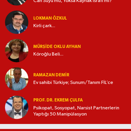
Can Suyu mu, Yoksa Kaynak İsrafı mı?
LOKMAN ÖZKUL
Kirli çark...
MÜRŞIDE OKLU AYHAN
Köroğlu Beli...
RAMAZAN DEMİR
Ev sahibi Türkiye; Sunum/Tanım FİL’ce
PROF. DR. EKREM ÇULFA
Psikopat, Sosyopat, Narsist Partnerlerin
Yaptığı 50 Manipülasyon