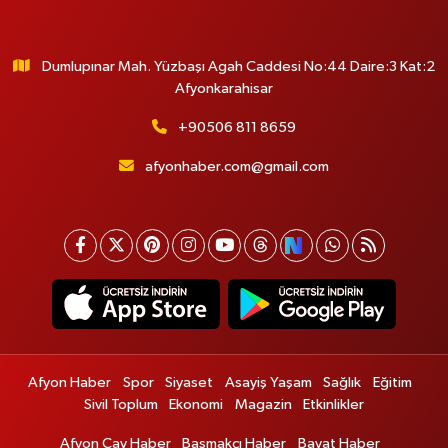
Dumlupınar Mah. Yüzbaşı Agah Caddesi No:44 Daire:3 Kat:2
Afyonkarahisar
+90506 811 8659
afyonhaber.com@gmail.com
Afyon Haber
Spor
Siyaset
Asayiş Yaşam
Sağlık
Eğitim
Sivil Toplum
Ekonomi
Magazin
Etkinlikler
Afyon Çay Haber
Başmakçı Haber
Bayat Haber