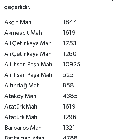
geçerlidir.
Akçin Mah
1844
Akmescit Mah
1619
Ali Çetinkaya Mah
1753
Ali Çetinkaya Mah
1260
Ali İhsan Paşa Mah
10925
Ali İhsan Paşa Mah
525
Altındağ Mah
858
Ataköy Mah
4385
Atatürk Mah
1619
Atatürk Mah
1296
Barbaros Mah
1321
Battalgazi Mah
4788