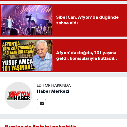
Sibel Can, Afyon'da düğünde
sahne aldı
Afyon'da doğdu, 101 yaşına
geldi, komşularıyla kutladı!..
EDITÖR HAKKINDA
Haber Merkezi