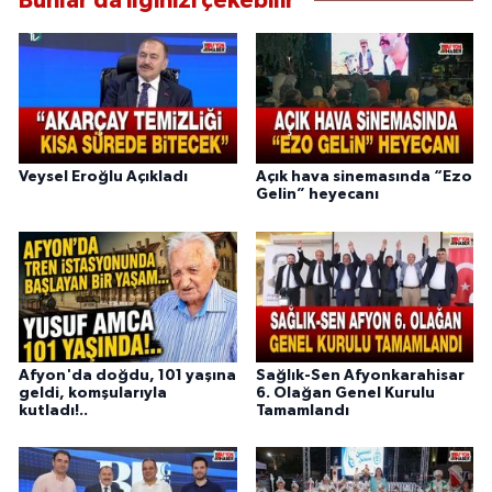
Bunlar da ilginizi çekebilir
Veysel Eroğlu Açıkladı
Açık hava sinemasında “Ezo
Gelin” heyecanı
Afyon'da doğdu, 101 yaşına
Sağlık-Sen Afyonkarahisar
geldi, komşularıyla
6. Olağan Genel Kurulu
kutladı!..
Tamamlandı