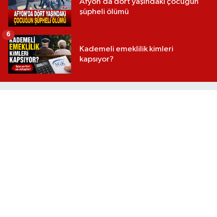
Afyon’da dört yaşındaki çocuğun
şüpheli ölümü
6
Kademeli emeklilik kimleri
kapsıyor?