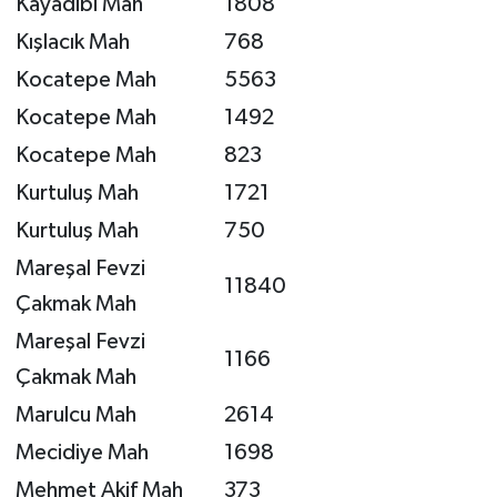
Kayadibi Mah
1808
Kışlacık Mah
768
Kocatepe Mah
5563
Kocatepe Mah
1492
Kocatepe Mah
823
Kurtuluş Mah
1721
Kurtuluş Mah
750
Mareşal Fevzi
11840
Çakmak Mah
Mareşal Fevzi
1166
Çakmak Mah
Marulcu Mah
2614
Mecidiye Mah
1698
Mehmet Akif Mah
373