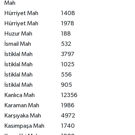
Mah
Hürriyet Mah
1408
Hürriyet Mah
1978
Huzur Mah
188
İsmail Mah
532
İstiklal Mah
3797
İstiklal Mah
1025
İstiklal Mah
556
İstiklal Mah
905
Kanlıca Mah
12356
Karaman Mah
1986
Karşıyaka Mah
4972
Kasımpaşa Mah
1740