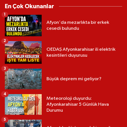
En Çok Okunanlar
1
Afyon'da mezarlıkta bir erkek
cesedi bulundu
2
OEDAŞ Afyonkarahisar ili elektrik
kesintileri duyurusu
3
Büyük deprem mi geliyor?
4
Meteoroloji duyurdu:
Afyonkarahisar 5 Günlük Hava
Durumu
5