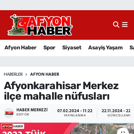
Afyon Haber
Siyaset
Afyon Haber
Spor
Siyaset
Asayiş Yaşam
S
Spor
Asayiş Yaşam
HABERLER
AFYON HABER
Afyonkarahisar Merkez
Sağlık
ilçe mahalle nüfusları
Eğitim
HABER MERKEZI
07.02.2024 - 11:22
22.11.2024 - 22:
Sivil Toplum
EDITÖR
YAYINLANMA
GÜNCELLEME
Ekonomi