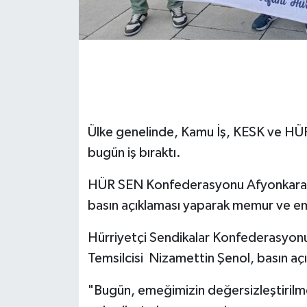
Ülke genelinde, Kamu İş, KESK ve HÜ
bugün iş bıraktı.
HÜR SEN Konfederasyonu Afyonkarahis
basın açıklaması yaparak memur ve eme
Hürriyetçi Sendikalar Konfederasyonu
Temsilcisi
Nizamettin Şenol, basın açı
"Bugün, emeğimizin değersizleştirilmes