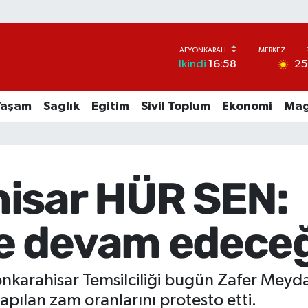
2
İkindi
16:58
Yaşam
Sağlık
Eğitim
Sivil Toplum
Ekonomi
Mag
isar HÜR SEN:
e devam edeceğ
arahisar Temsilciliği bugün Zafer Meydan
pılan zam oranlarını protesto etti.