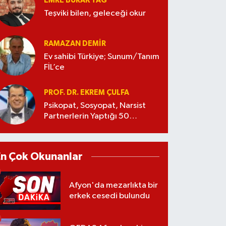
EMRE BURAK TAĞ
Teşviki bilen, geleceği okur
RAMAZAN DEMİR
Ev sahibi Türkiye; Sunum/Tanım
FİL’ce
PROF. DR. EKREM ÇULFA
Psikopat, Sosyopat, Narsist
Partnerlerin Yaptığı 50
Manipülasyon
En Çok Okunanlar
Afyon'da mezarlıkta bir
erkek cesedi bulundu