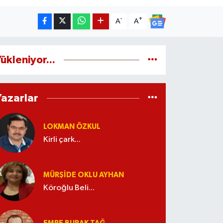
-
+
A
A
ükleniyor...
Yazarlar
LOKMAN ÖZKUL
Kirli çark...
MÜRŞIDE OKLU AYHAN
Köroğlu Beli...