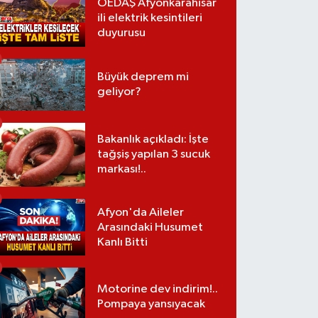
OEDAŞ Afyonkarahisar
ili elektrik kesintileri
duyurusu
Büyük deprem mi
geliyor?
Bakanlık açıkladı: İşte
tağşiş yapılan 3 sucuk
markası!..
Afyon'da Aileler
Arasındaki Husumet
Kanlı Bitti
Motorine dev indirim!..
Pompaya yansıyacak