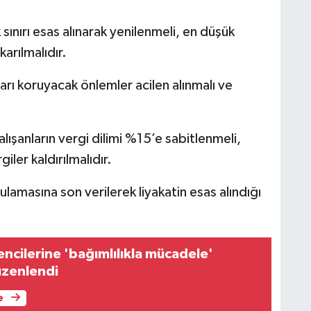
sınırı esas alınarak yenilenmeli, en düşük
karılmalıdır.
rı koruyacak önlemler acilen alınmalı ve
lışanların vergi dilimi %15’e sabitlenmeli,
iler kaldırılmalıdır.
masına son verilerek liyakatin esas alındığı
ncilerine 'bağımlılıkla mücadele'
üzenlendi
e