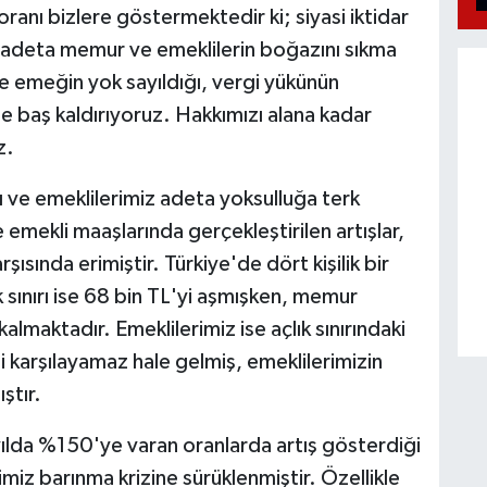
m oranı bizlere göstermektedir ki; siyasi iktidar
k adeta memur ve emeklilerin boğazını sıkma
 ve emeğin yok sayıldığı, vergi yükünün
ne baş kaldırıyoruz. Hakkımızı alana kadar
z.
 ve emeklilerimiz adeta yoksulluğa terk
mekli maaşlarında gerçekleştirilen artışlar,
şısında erimiştir. Türkiye'de dört kişilik bir
luk sınırı ise 68 bin TL'yi aşmışken, memur
kalmaktadır. Emeklilerimiz ise açlık sınırındaki
i karşılayamaz hale gelmiş, emeklilerimizin
ştır.
lda %150'ye varan oranlarda artış gösterdiği
iz barınma krizine sürüklenmiştir. Özellikle