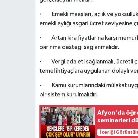
· Emekli maaşları, açlık ve yoksulluk 
emekli aylığı asgari ücret seviyesine çı
· Artan kira fiyatlarına karşı memurla
barınma desteği sağlanmalıdır.
· Vergi adaleti sağlanmalı, ücretli ça
temel ihtiyaçlara uygulanan dolaylı verg
· Kamu kurumlarındaki mülakat uygula
bir sistem kurulmalıdır.
Afyon'da öğre
seminerleri d
İçeriği Görüntül