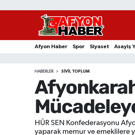
Afyon Haber
Siyaset
Afyon Haber
Spor
Siyaset
Asayiş 
Spor
Asayiş Yaşam
HABERLER
SIVIL TOPLUM
Afyonkarah
Sağlık
Mücadeley
Eğitim
Sivil Toplum
HÜR SEN Konfederasyonu Afyonk
Ekonomi
yaparak memur ve emeklilere ya