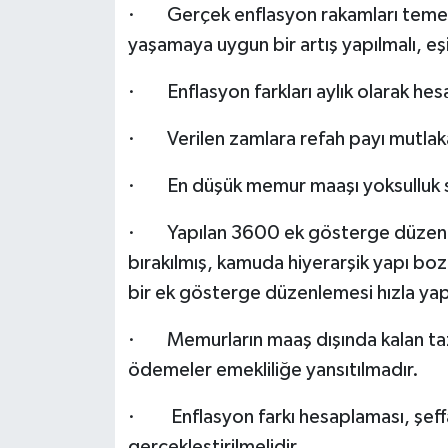
· Gerçek enflasyon rakamları temel 
yaşamaya uygun bir artış yapılmalı, eşi
· Enflasyon farkları aylık olarak hesa
· Verilen zamlara refah payı mutlaka
· En düşük memur maaşı yoksulluk sını
· Yapılan 3600 ek gösterge düzenl
bırakılmış, kamuda hiyerarşik yapı b
bir ek gösterge düzenlemesi hızla yapı
· Memurların maaş dışında kalan taz
ödemeler emekliliğe yansıtılmadır.
· Enflasyon farkı hesaplaması, şeffaf
gerçekleştirilmelidir.