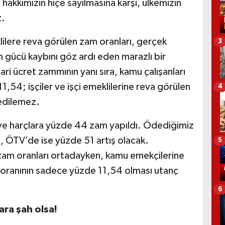
hakkımızın hiçe sayılmasına karşı, ülkemizin
z.
lere reva görülen zam oranları, gerçek
3
ım gücü kaybını göz ardı eden marazlı bir
ri ücret zammının yanı sıra, kamu çalışanları
,54; işçiler ve işçi emeklilerine reva görülen
4
 edilemez.
harçlara yüzde 44 zam yapıldı. Ödediğimiz
, ÖTV’de ise yüzde 51 artış olacak.
5
 zam oranları ortadayken, kamu emekçilerine
 oranının sadece yüzde 11,54 olması utanç
6
a şah olsa!