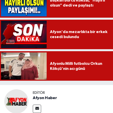
Başkan Burcu Köksal, "Hayırlı
olsun" dedi ve paylaştı
Afyon'da mezarlıkta bir erkek
cesedi bulundu
Afyonlu Milli futbolcu Orkun
Kökçü'nin acı günü
EDITÖR
Afyon Haber