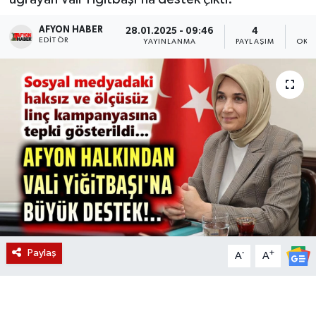
Magazin
AFYON HABER
28.01.2025 - 09:46
4
EDITÖR
YAYINLANMA
PAYLAŞIM
OKU
Etkinlikler
Paylaş
-
+
A
A