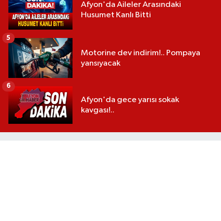
Afyon'da Aileler Arasındaki
Husumet Kanlı Bitti
5
Motorine dev indirim!.. Pompaya
yansıyacak
6
Afyon'da gece yarısı sokak
kavgası!..