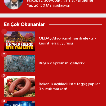
Psikopat, Sosyopat, Narsist Partnerlerin
Yaptığı 50 Manipülasyon
En Çok Okunanlar
1
OEDAŞ Afyonkarahisar ili elektrik
kesintileri duyurusu
2
Büyük deprem mi geliyor?
3
Bakanlık açıkladı: İşte tağşiş yapılan
3 sucuk markası!..
4