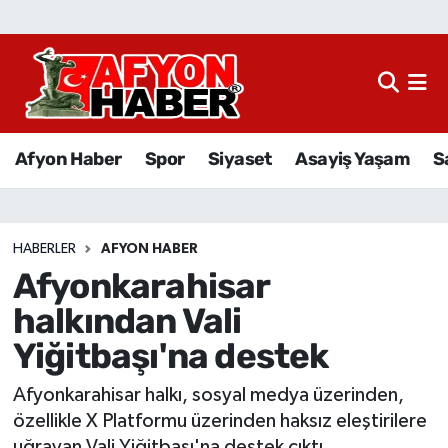
Afyon Haber
Siyaset
Afyon Haber
Spor
Siyaset
Asayiş Yaşam
S
Spor
Asayiş Yaşam
HABERLER
AFYON HABER
Afyonkarahisar
Sağlık
halkından Vali
Eğitim
Yiğitbaşı'na destek
Sivil Toplum
Afyonkarahisar halkı, sosyal medya üzerinden,
özellikle X Platformu üzerinden haksız eleştirilere
Ekonomi
uğrayan Vali Yiğitbaşı'na destek çıktı.