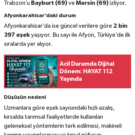
Trabzon’u
Bayburt (69)
ve
Mersin (69)
izliyor.
Afyonkarahisar’daki durum
Afyonkarahisar’da ise güncel verilere göre
2 bin
397 eşek
yaşıyor. Bu sayı ile Afyon, Türkiye’de ilk
sıralarda yer alıyor.
Acil Durumda Dijital
Dönem: HAYAT 112
Yayında
Düşüşün nedeni
Uzmanlara göre eşek sayısındaki hızlı azalış,
kırsalda tarımsal faaliyetlerde kullanılan
geleneksel yöntemlerin terk edilmesi, makineli
tarımın yaygınlaşması ve kırsal nüfusun