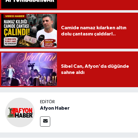
Camide namaz kılarken altın
dolu çantasını çaldılar!..
Sibel Can, Afyon'da düğünde
sahne aldı
EDITÖR
Afyon Haber