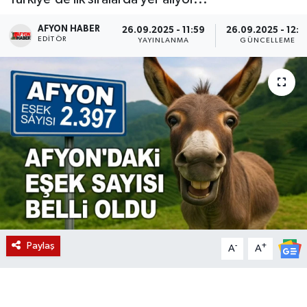
Magazin
AFYON HABER
26.09.2025 - 11:59
26.09.2025 - 12:1
EDITÖR
YAYINLANMA
GÜNCELLEME
Etkinlikler
Paylaş
-
+
A
A