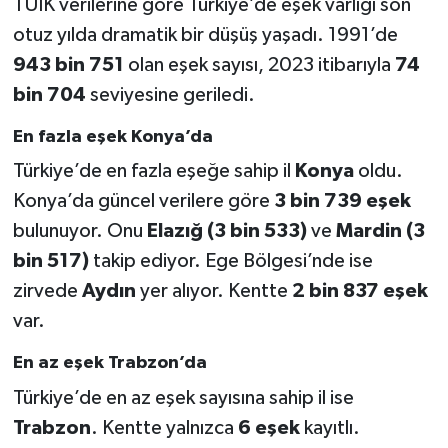
TÜİK verilerine göre Türkiye’de eşek varlığı son
otuz yılda dramatik bir düşüş yaşadı. 1991’de
943 bin 751
olan eşek sayısı, 2023 itibarıyla
74
bin 704
seviyesine geriledi.
En fazla eşek Konya’da
Türkiye’de en fazla eşeğe sahip il
Konya
oldu.
Konya’da güncel verilere göre
3 bin 739 eşek
bulunuyor. Onu
Elazığ (3 bin 533)
ve
Mardin (3
bin 517)
takip ediyor. Ege Bölgesi’nde ise
zirvede
Aydın
yer alıyor. Kentte
2 bin 837 eşek
var.
En az eşek Trabzon’da
Türkiye’de en az eşek sayısına sahip il ise
Trabzon
. Kentte yalnızca
6 eşek
kayıtlı.