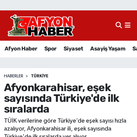
Afyon Haber
Siyaset
Afyon Haber
Spor
Siyaset
Asayiş Yaşam
S
Spor
Asayiş Yaşam
HABERLER
TÜRKIYE
Afyonkarahisar, eşek
Sağlık
sayısında Türkiye'de ilk
Eğitim
sıralarda
Sivil Toplum
TÜİK verilerine göre Türkiye’de eşek sayısı hızla
azalıyor, Afyonkarahisar ili, eşek sayısında
Ekonomi
Türkiye'de ilk sıralarda yer alıyor...