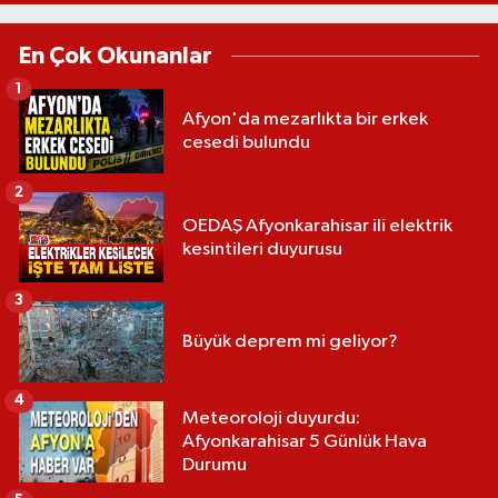
En Çok Okunanlar
1
Afyon'da mezarlıkta bir erkek
cesedi bulundu
2
OEDAŞ Afyonkarahisar ili elektrik
kesintileri duyurusu
3
Büyük deprem mi geliyor?
4
Meteoroloji duyurdu:
Afyonkarahisar 5 Günlük Hava
Durumu