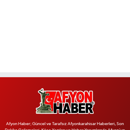
Afyon Haber; Güncel ve Tarafsız Afyonkarahisar Haberleri, Son