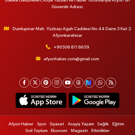
Dakika Gelişmeleri, Köşe Yazıları ve Haber Yorumlarıyla Afyon'un
Güvenilir Adresi.
Dumlupınar Mah. Yüzbaşı Agah Caddesi No:44 Daire:3 Kat:2
Afyonkarahisar
+90506 811 8659
afyonhaber.com@gmail.com
Afyon Haber
Spor
Siyaset
Asayiş Yaşam
Sağlık
Eğitim
Sivil Toplum
Ekonomi
Magazin
Etkinlikler