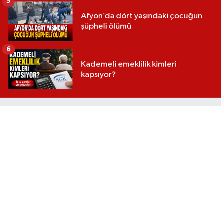
5
Afyon’da dört yaşındaki çocuğun
şüpheli ölümü
6
Kademeli emeklilik kimleri
kapsıyor?