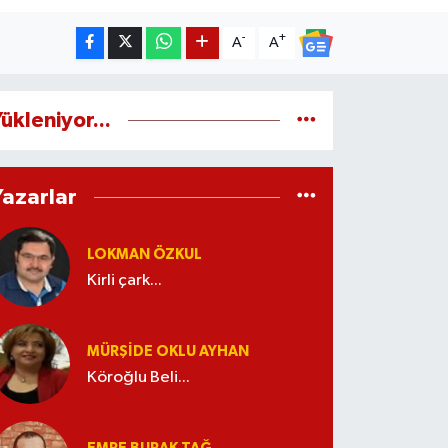
-
+
A
A
ükleniyor...
Yazarlar
LOKMAN ÖZKUL
Kirli çark...
MÜRŞIDE OKLU AYHAN
Köroğlu Beli...