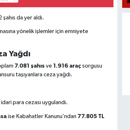
 şahıs da yer aldı.
nmasına yönelik işlemler için emniyete
eza Yağdı
toplam
7.081 şahıs
ve
1.916 araç
sorgusu
unsuru taşıyanlara ceza yağdı.
idari para cezası uygulandı.
hsa
ise Kabahatler Kanunu'ndan
77.805 TL