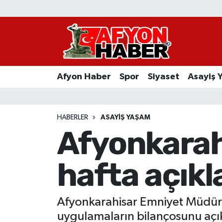
Afyon Haber
Siyaset
Afyon Haber
Spor
Siyaset
Asayiş 
Spor
Asayiş Yaşam
HABERLER
ASAYIŞ YAŞAM
Afyonkarah
Sağlık
hafta açıkl
Eğitim
Sivil Toplum
Afyonkarahisar Emniyet Müdürlü
Ekonomi
uygulamaların bilançosunu açık