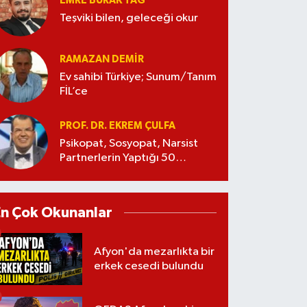
EMRE BURAK TAĞ
Teşviki bilen, geleceği okur
RAMAZAN DEMİR
Ev sahibi Türkiye; Sunum/Tanım
FİL’ce
PROF. DR. EKREM ÇULFA
Psikopat, Sosyopat, Narsist
Partnerlerin Yaptığı 50
Manipülasyon
En Çok Okunanlar
Afyon'da mezarlıkta bir
erkek cesedi bulundu