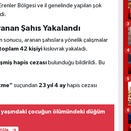
 Erenler Bölgesi ve il genelinde yapılan şok
di.
3
ranan Şahıs Yakalandı
 sonucu, aranan şahıslara yönelik çalışmalar
toplam 42 kişiyi
kıskıvrak yakaladı.
4
eşmiş hapis cezası
bulunduğu bildirildi. Bu
5
Etme"
suçundan
23 yıl 4 ay
hapis cezası
6
 yaşındaki çocuğun ölümündeki düğüm
ntüle