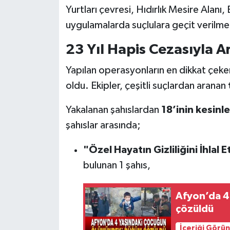
Yurtları çevresi, Hıdırlık Mesire Alanı,
uygulamalarda suçlulara geçit verilme
23 Yıl Hapis Cezasıyla A
Yapılan operasyonların en dikkat çeken
oldu. Ekipler, çeşitli suçlardan aranan
Yakalanan şahıslardan
18’inin kesinl
şahıslar arasında;
"Özel Hayatın Gizliliğini İhlal 
bulunan 1 şahıs,
Afyon’da 4
çözüldü
İçeriği Görü