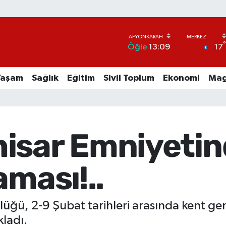
17
Öğle
13:09
Yaşam
Sağlık
Eğitim
Sivil Toplum
Ekonomi
Mag
isar Emniyetin
aması!..
ğü, 2-9 Şubat tarihleri arasında kent gen
ladı.