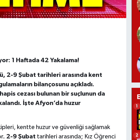
yor: 1 Haftada 42 Yakalama!
 2-9 Şubat tarihleri arasında kent
ulamaların bilançosunu açıkladı.
hapis cezası bulunan bir suçlunun da
alandı. İşte Afyon’da huzur
1
pleri, kentte huzur ve güvenliği sağlamak
2
or.
2-9 Şubat
tarihleri arasında; Kız Öğrenci