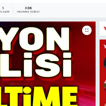
1
3 DK
YLAŞIM
OKUNMA SÜRESI
Y