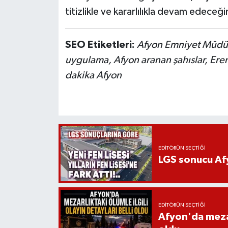
titizlikle ve kararlılıkla devam edeceğin
SEO Etiketleri:
Afyon Emniyet Müdürl
uygulama, Afyon aranan şahıslar, Eren
dakika Afyon
EDITÖRÜN SEÇTIĞI
LGS sonucu Afy
EDITÖRÜN SEÇTIĞI
Afyon'da mezarl