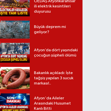
OEDAŞ Afyonkarahisar
ili elektrik kesintileri
duyurusu
Büyük deprem mi
geliyor?
Afyon’da dört yaşındaki
çocuğun şüpheli ölümü
Bakanlık açıkladı: İşte
tağşiş yapılan 3 sucuk
markası!..
Afyon'da Aileler
Arasındaki Husumet
Kanlı Bitti