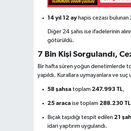
14 yıl 12 ay
hapis cezası bulunan 2
Diğer 24 şahıs ise ifadelerinin alı
götürüldü.
7 Bin Kişi Sorgulandı, C
Bir hafta süren yoğun denetimlerde 
yapıldı. Kurallara uymayanlara ve suç 
58 şahsa
toplam
247.993 TL
,
25 araca
ise toplam
288.230 TL
Bıçak taşıdığı tespit edilen
21 şa
idari yaptırım uygulandı.