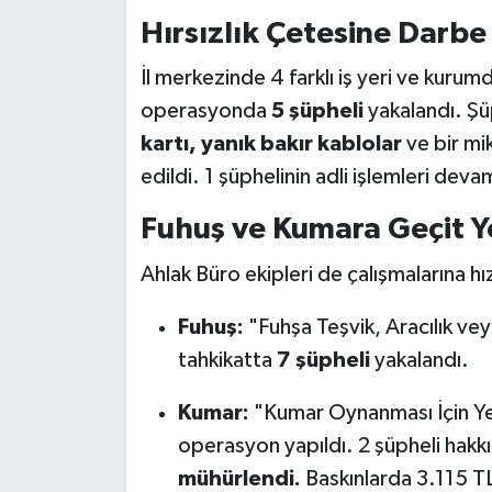
Hırsızlık Çetesine Darbe
İl merkezinde 4 farklı iş yeri ve kurumd
operasyonda
5 şüpheli
yakalandı. Şüp
kartı, yanık bakır kablolar
ve bir mik
edildi. 1 şüphelinin adli işlemleri deva
Fuhuş ve Kumara Geçit Y
Ahlak Büro ekipleri de çalışmalarına 
Fuhuş:
"Fuhşa Teşvik, Aracılık ve
tahkikatta
7 şüpheli
yakalandı.
Kumar:
"Kumar Oynanması İçin Ye
operasyon yapıldı. 2 şüpheli hakkı
mühürlendi.
Baskınlarda 3.115 TL