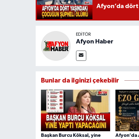
Afyon’da dört
EDITÖR
Afyon Haber
Bunlar da ilginizi çekebilir
Başkan Burcu Köksal, yine
Afyon’da 