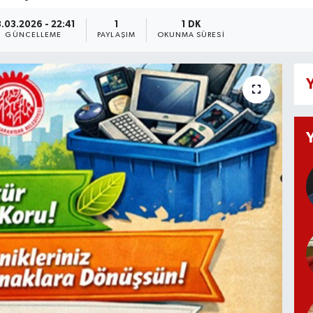
8.03.2026 - 22:41
1
1 DK
GÜNCELLEME
PAYLAŞIM
OKUNMA SÜRESI
Y