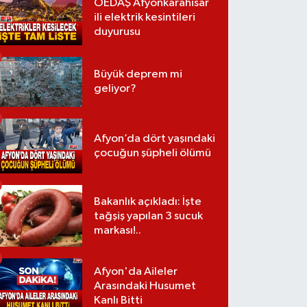
OEDAŞ Afyonkarahisar
ili elektrik kesintileri
duyurusu
Büyük deprem mi
geliyor?
Afyon’da dört yaşındaki
çocuğun şüpheli ölümü
Bakanlık açıkladı: İşte
tağşiş yapılan 3 sucuk
markası!..
Afyon'da Aileler
Arasındaki Husumet
Kanlı Bitti