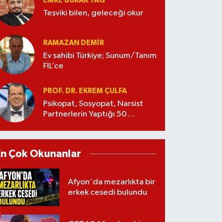
EMRE BURAK TAĞ
Teşviki bilen, geleceği okur
RAMAZAN DEMİR
Ev sahibi Türkiye; Sunum/Tanım
FİL’ce
PROF. DR. EKREM ÇULFA
Psikopat, Sosyopat, Narsist
Partnerlerin Yaptığı 50
Manipülasyon
En Çok Okunanlar
Afyon'da mezarlıkta bir
erkek cesedi bulundu