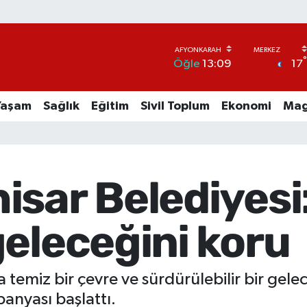
17
Öğle
13:09
Yaşam
Sağlık
Eğitim
Sivil Toplum
Ekonomi
Mag
isar Belediyesi
eleceğini koru
temiz bir çevre ve sürdürülebilir bir gelece
anyası başlattı.