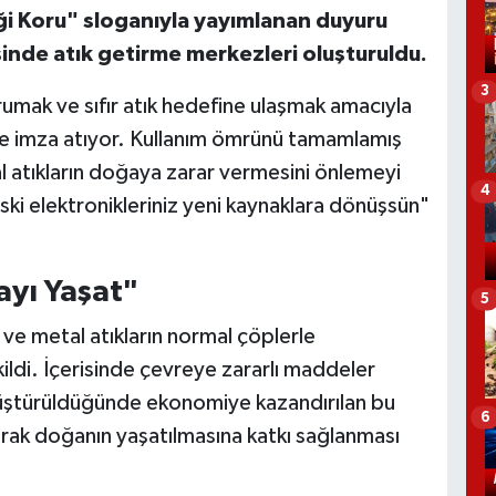
i Koru" sloganıyla yayımlanan duyuru
inde atık getirme merkezleri oluşturuldu.
3
umak ve sıfır atık hedefine ulaşmak amacıyla
ne imza atıyor. Kullanım ömrünü tamamlamış
tal atıkların doğaya zarar vermesini önlemeyi
4
ki elektronikleriniz yeni kaynaklara dönüşsün"
ayı Yaşat"
5
 ve metal atıkların normal çöplerle
kildi. İçerisinde çevreye zararlı maddeler
nüştürüldüğünde ekonomiye kazandırılan bu
6
larak doğanın yaşatılmasına katkı sağlanması