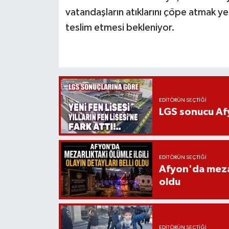
vatandaşların atıklarını çöpe atmak y
teslim etmesi bekleniyor.
EDITÖRÜN SEÇTIĞI
LGS sonucu Afy
EDITÖRÜN SEÇTIĞI
Afyon'da mezarl
oldu
EDITÖRÜN SEÇTIĞI