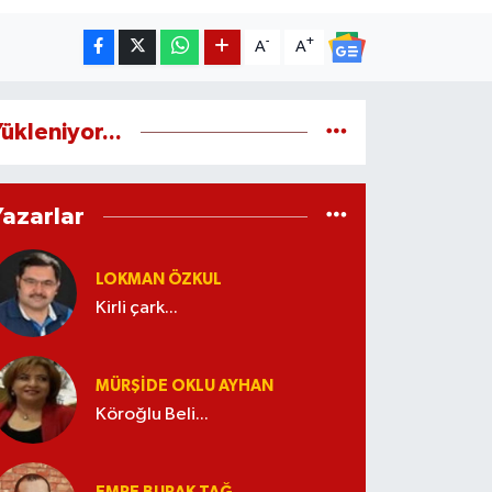
-
+
A
A
ükleniyor...
Yazarlar
LOKMAN ÖZKUL
Kirli çark...
MÜRŞIDE OKLU AYHAN
Köroğlu Beli...