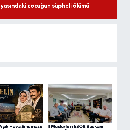
 yaşındaki çocuğun şüpheli ölümü
Açık Hava Sineması:
İl Müdürleri ESOB Başkanı