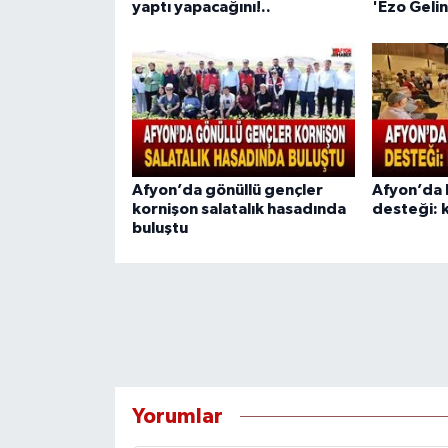
yaptı yapacağını!..
'Ezo Gelin
Afyon’da gönüllü gençler
Afyon’da 
kornişon salatalık hasadında
desteği: k
buluştu
Yorumlar