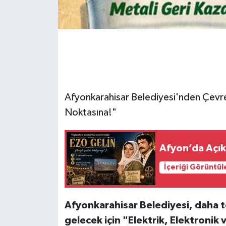
Afyonkarahisar Belediyesi'nden Çevre
Noktasına!"
Afyon’da Açık
İçeriği Görüntül
Afyonkarahisar Belediyesi, daha te
gelecek için "Elektrik, Elektroni