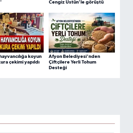
'
Cengiz Üstün’le görüştü
hayvancılığa koyun
Afyon Belediyesi'nden
ura çekimi yapıldı
Çiftçilere Yerli Tohum
Desteği