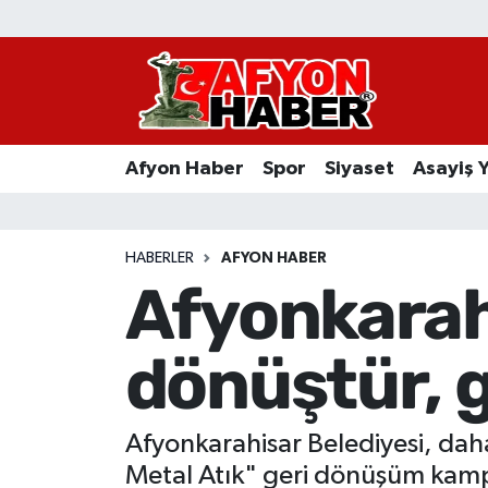
Afyon Haber
Siyaset
Afyon Haber
Spor
Siyaset
Asayiş 
Spor
Asayiş Yaşam
HABERLER
AFYON HABER
Afyonkarah
Sağlık
dönüştür, g
Eğitim
Sivil Toplum
Afyonkarahisar Belediyesi, daha 
Ekonomi
Metal Atık" geri dönüşüm kamp