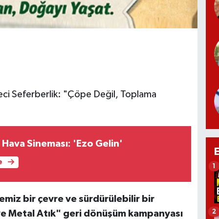
ci Seferberlik: "Çöpe Değil, Toplama
 Hava Sineması: 'Ezo Gelin'
e
1
miz bir çevre ve sürdürülebilir bir
2
k ve Metal Atık" geri dönüşüm kampanyası