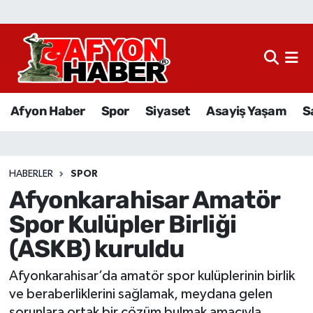
Afyon Haber
Siyaset
Afyon Haber
Spor
Siyaset
Asayiş Yaşam
S
Spor
Asayiş Yaşam
HABERLER
SPOR
Afyonkarahisar Amatör
Sağlık
Spor Kulüpler Birliği
Eğitim
(ASKB) kuruldu
Sivil Toplum
Afyonkarahisar’da amatör spor kulüplerinin birlik
ve beraberliklerini sağlamak, meydana gelen
Ekonomi
sorunlara ortak bir çözüm bulmak amacıyla