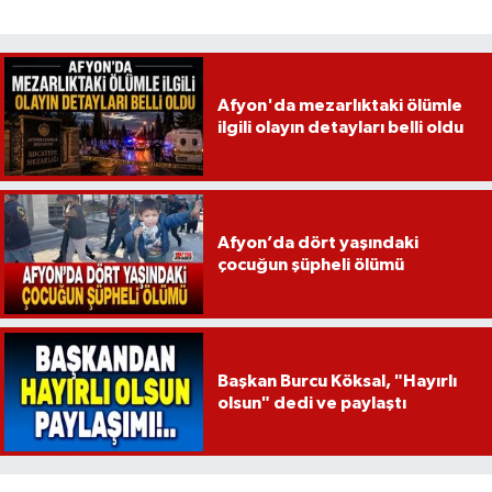
Afyon'da mezarlıktaki ölümle
ilgili olayın detayları belli oldu
Afyon’da dört yaşındaki
çocuğun şüpheli ölümü
Başkan Burcu Köksal, "Hayırlı
olsun" dedi ve paylaştı