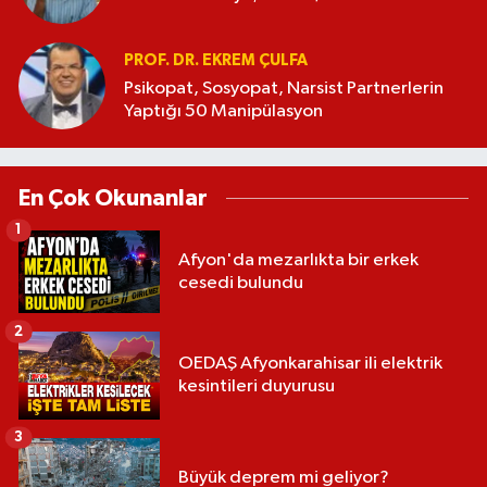
PROF. DR. EKREM ÇULFA
Psikopat, Sosyopat, Narsist Partnerlerin
Yaptığı 50 Manipülasyon
En Çok Okunanlar
1
Afyon'da mezarlıkta bir erkek
cesedi bulundu
2
OEDAŞ Afyonkarahisar ili elektrik
kesintileri duyurusu
3
Büyük deprem mi geliyor?