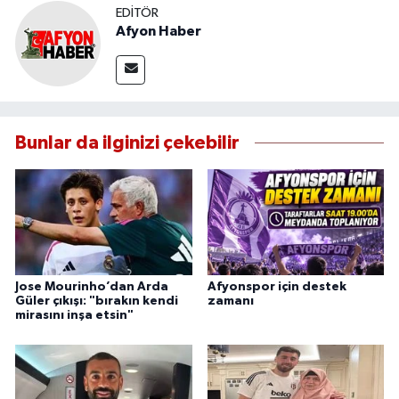
EDITÖR
Afyon Haber
Bunlar da ilginizi çekebilir
Jose Mourinho’dan Arda
Afyonspor için destek
Güler çıkışı: "bırakın kendi
zamanı
mirasını inşa etsin"