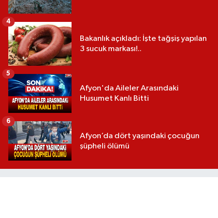
4
Bakanlık açıkladı: İşte tağşiş yapılan
3 sucuk markası!..
5
Afyon'da Aileler Arasındaki
Husumet Kanlı Bitti
6
Afyon’da dört yaşındaki çocuğun
şüpheli ölümü