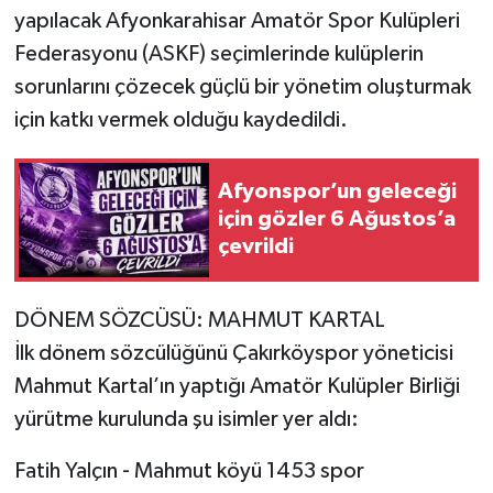
yapılacak Afyonkarahisar Amatör Spor Kulüpleri
Federasyonu (ASKF) seçimlerinde kulüplerin
sorunlarını çözecek güçlü bir yönetim oluşturmak
için katkı vermek olduğu kaydedildi.
Afyonspor’un geleceği
için gözler 6 Ağustos’a
çevrildi
DÖNEM SÖZCÜSÜ: MAHMUT KARTAL
İlk dönem sözcülüğünü Çakırköyspor yöneticisi
Mahmut Kartal’ın yaptığı Amatör Kulüpler Birliği
yürütme kurulunda şu isimler yer aldı:
Fatih Yalçın - Mahmut köyü 1453 spor