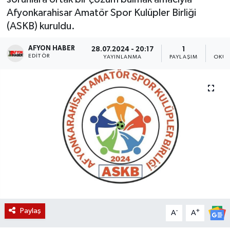
Afyonkarahisar Amatör Spor Kulüpler Birliği
Magazin
(ASKB) kuruldu.
Etkinlikler
AFYON HABER
28.07.2024 - 20:17
1
EDITÖR
YAYINLANMA
PAYLAŞIM
OKUN
Paylaş
-
+
A
A