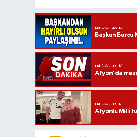
EDITÖRÜN SEÇTIĞI
Başkan Burcu K
EDITÖRÜN SEÇTIĞI
Afyon'da mezar
EDITÖRÜN SEÇTIĞI
Afyonlu Milli 