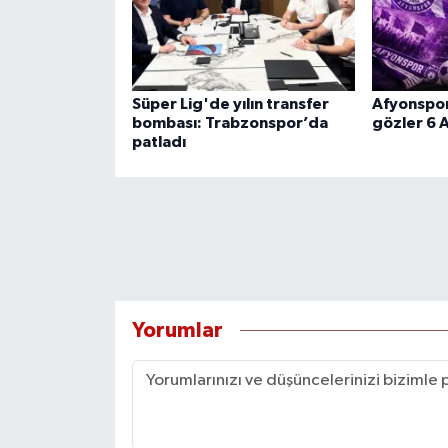
Süper Lig'de yılın transfer
Afyonspor
bombası: Trabzonspor’da
gözler 6 A
patladı
Yorumlar