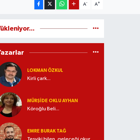
-
+
A
A
ükleniyor...
Yazarlar
LOKMAN ÖZKUL
Kirli çark...
MÜRŞIDE OKLU AYHAN
Köroğlu Beli...
EMRE BURAK TAĞ
Teşviki bilen, geleceği okur