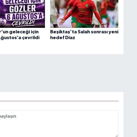
’un geleceği için
Beşiktaş’ta Salah sonrası yeni
ğustos’a çevrildi
hedef Diaz