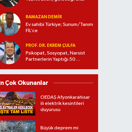
RAMAZAN DEMİR
Ev sahibi Türkiye; Sunum/Tanım
FİL’ce
PROF. DR. EKREM ÇULFA
Psikopat, Sosyopat, Narsist
Partnerlerin Yaptığı 50
Manipülasyon
En Çok Okunanlar
OEDAŞ Afyonkarahisar
ili elektrik kesintileri
duyurusu
Büyük deprem mi