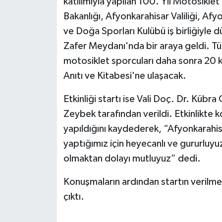
katılımıyla yapılan 100. Yıl Motosiklet
Bakanlığı, Afyonkarahisar Valiliği, A
ve Doğa Sporları Kulübü iş birliğiyle d
Zafer Meydanı'nda bir araya geldi. Türk
motosiklet sporcuları daha sonra 20 
Anıtı ve Kitabesi'ne ulaşacak.
Etkinliği startı ise Vali Doç. Dr. Küb
Zeybek tarafından verildi. Etkinlikte ko
yapıldığını kaydederek, “Afyonkarahisa
yaptığımız için heyecanlı ve gururluyuz
olmaktan dolayı mutluyuz” dedi.
Konuşmaların ardından startın verilme
çıktı.