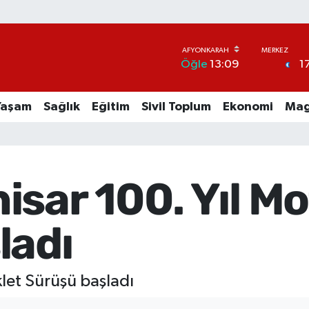
1
Öğle
13:09
Yaşam
Sağlık
Eğitim
Sivil Toplum
Ekonomi
Mag
sar 100. Yıl Mo
ladı
klet Sürüşü başladı