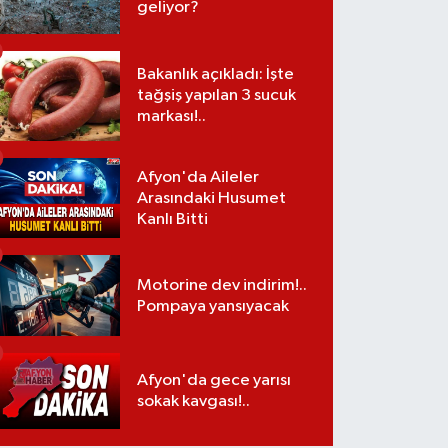
geliyor?
Bakanlık açıkladı: İşte
tağşiş yapılan 3 sucuk
markası!..
Afyon'da Aileler
Arasındaki Husumet
Kanlı Bitti
Motorine dev indirim!..
Pompaya yansıyacak
Afyon'da gece yarısı
sokak kavgası!..