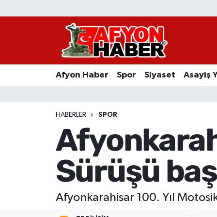
Afyon Haber
Siyaset
Afyon Haber
Spor
Siyaset
Asayiş 
Spor
Asayiş Yaşam
HABERLER
SPOR
Afyonkarahi
Sağlık
Sürüşü baş
Eğitim
Sivil Toplum
Afyonkarahisar 100. Yıl Motosi
Ekonomi