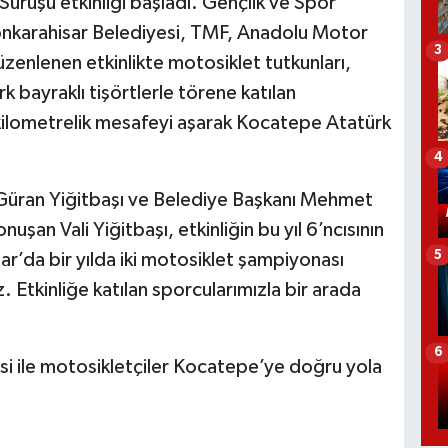
 Sürüşü etkinliği başladı. Gençlik ve Spor
fyonkarahisar Belediyesi, TMF, Anadolu Motor
3
üzenlenen etkinlikte motosiklet tutkunları,
 bayraklı tişörtlerle törene katılan
kilometrelik mesafeyi aşarak Kocatepe Atatürk
4
ra Güran Yiğitbaşı ve Belediye Başkanı Mehmet
nuşan Vali Yiğitbaşı, etkinliğin bu yıl 6’ncısının
5
r’da bir yılda iki motosiklet şampiyonası
. Etkinliğe katılan sporcularımızla bir arada
6
si ile motosikletçiler Kocatepe’ye doğru yola