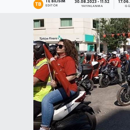
TE BILISIM
30.08.2023 - 11:52
17.06
EDITÖR
YAYINLANMA
GÜ
Magazin
Etkinlikler