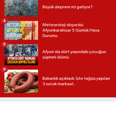
Büyük deprem mi geliyor?
4
Meteoroloji duyurdu:
Afyonkarahisar 5 Günlük Hava
Durumu
5
Afyon’da dört yaşındaki çocuğun
şüpheli ölümü
6
Bakanlık açıkladı: İşte tağşiş yapılan
3 sucuk markası!..