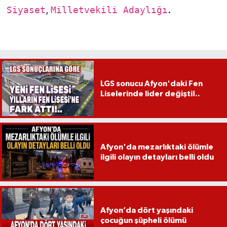
Siyaset
,
Milletvekili Adaylığı
.
LGS sonucu Afyon'daki Fen
Liselerinde lider değişti!..
Afyon'da mezarlıktaki ölümle
ilgili olayın detayları belli oldu
Afyon’da dört yaşındaki
çocuğun şüpheli ölümü