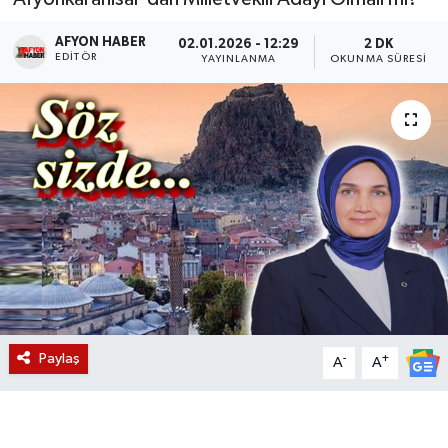
Magazin
AFYON HABER
02.01.2026 - 12:29
2 DK
EDITÖR
YAYINLANMA
OKUNMA SÜRESI
Etkinlikler
Paylaş
-
+
A
A