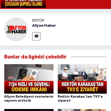
EDITÖR
Afyon Haber
Bunlar da ilginizi çekebilir
Afyon Belediyesi veznelerin
Rektör Karakaş'tan TV3'e
sayısını arttırdı
ziyaret