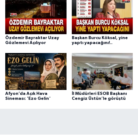
Özdemir Bayraktar Uzay
Başkan Burcu Köksal, yine
Gözlemevi Açılıyor
yaptı yapacağını!..
Afyon’da Açık Hava
İl Müdürleri ESOB Başkanı
Sineması: 'Ezo Gelin'
Cengiz Üstün’le görüştü