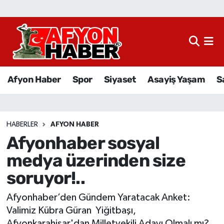
Afyon Haber
Siyaset
Afyon Haber
Spor
Siyaset
Asayiş Yaşam
S
Spor
Asayiş Yaşam
HABERLER
AFYON HABER
Afyonhaber sosyal
Sağlık
medya üzerinden size
Eğitim
soruyor!..
Sivil Toplum
Afyonhaber’den Gündem Yaratacak Anket:
Valimiz Kübra Güran Yiğitbaşı,
Ekonomi
Afyonkarahisar'dan Milletvekili Adayı Olmalı mı?