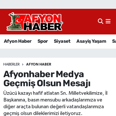
Afyon Haber
Siyaset
Afyon Haber
Spor
Siyaset
Asayiş Yaşam
S
Spor
Asayiş Yaşam
HABERLER
AFYON HABER
Afyonhaber Medya
Sağlık
Geçmiş Olsun Mesajı
Eğitim
Üzücü kazayı hafif atlatan Sn. Milletvekilimize, İl
Sivil Toplum
Başkanına, basın mensubu arkadaşlarımıza ve
diğer araçta bulunan değerli vatandaşlarımıza
Ekonomi
geçmiş olsun dileklerimizi iletiyoruz.