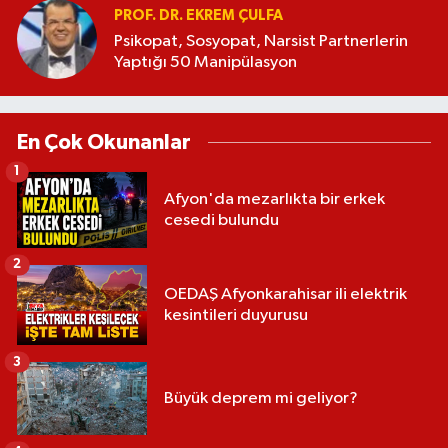
PROF. DR. EKREM ÇULFA
Psikopat, Sosyopat, Narsist Partnerlerin
Yaptığı 50 Manipülasyon
En Çok Okunanlar
1
Afyon'da mezarlıkta bir erkek
cesedi bulundu
2
OEDAŞ Afyonkarahisar ili elektrik
kesintileri duyurusu
3
Büyük deprem mi geliyor?