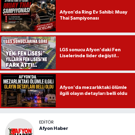
Afyon’da Ring Ev Sahibi: Muay
Thai Şampiyonası
LGS sonucu Afyon'daki Fen
Liselerinde lider değişti!..
Afyon'da mezarlıktaki ölümle
ilgili olayın detayları belli oldu
EDITÖR
Afyon Haber