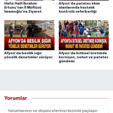
Hafız Halil İbrahim
Afyon’da patates ekim
Ertunç’tan İl Müftüsü
alanlarında hastalık
İmamoğlu’na Ziyaret
kontrolü seferberliği
Afyon’da besilik sığır
Afyon’da bitkisel üretimde
yönelik denetimler sürüyor
kornişon, nohut ve patates
gündemi
Yorumlar