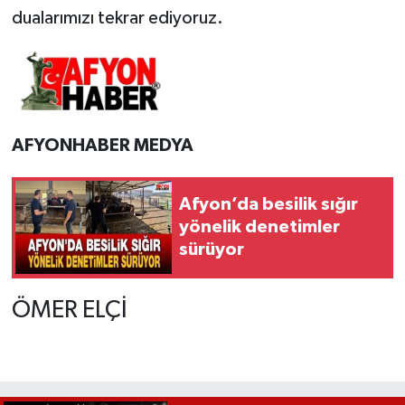
dualarımızı tekrar ediyoruz.
AFYONHABER MEDYA
Afyon’da besilik sığır
yönelik denetimler
sürüyor
ÖMER ELÇİ