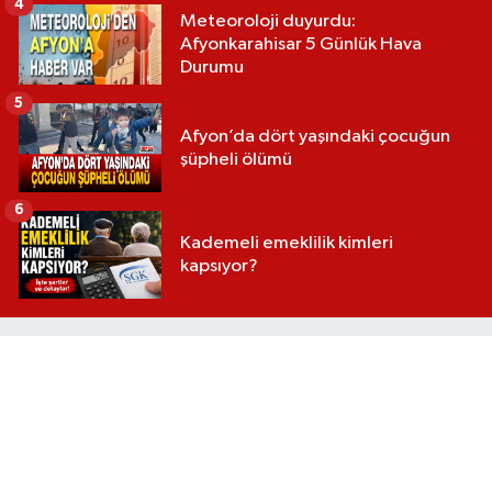
4
Meteoroloji duyurdu:
Afyonkarahisar 5 Günlük Hava
Durumu
5
Afyon’da dört yaşındaki çocuğun
şüpheli ölümü
6
Kademeli emeklilik kimleri
kapsıyor?