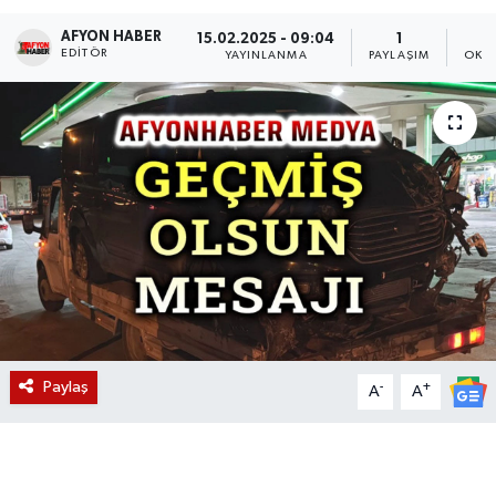
AFYON HABER
Magazin
15.02.2025 - 09:04
1
EDITÖR
YAYINLANMA
PAYLAŞIM
OKU
Etkinlikler
Paylaş
-
+
A
A