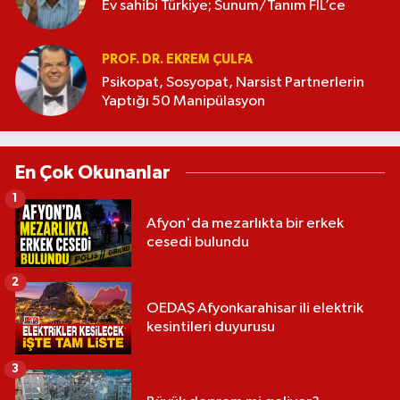
Ev sahibi Türkiye; Sunum/Tanım FİL’ce
PROF. DR. EKREM ÇULFA
Psikopat, Sosyopat, Narsist Partnerlerin
Yaptığı 50 Manipülasyon
En Çok Okunanlar
1
Afyon'da mezarlıkta bir erkek
cesedi bulundu
2
OEDAŞ Afyonkarahisar ili elektrik
kesintileri duyurusu
3