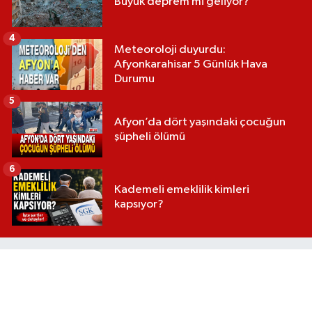
Büyük deprem mi geliyor?
4
Meteoroloji duyurdu:
Afyonkarahisar 5 Günlük Hava
Durumu
5
Afyon’da dört yaşındaki çocuğun
şüpheli ölümü
6
Kademeli emeklilik kimleri
kapsıyor?