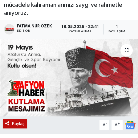
mücadele kahramanlarımızı saygı ve rahmetle
Magazin
anıyoruz.
Etkinlikler
FATMA NUR ÖZEK
18.05.2026 - 22:41
1
EDITÖR
YAYINLANMA
PAYLAŞIM
O
Paylaş
-
+
A
A