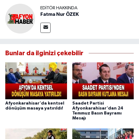
EDITÖR HAKKINDA
Fatma Nur ÖZEK
Bunlar da ilginizi çekebilir
Afyonkarahisar'da kentsel
Saadet Partisi
dönüşüm masaya yatırıldı!
Afyonkarahisar'dan 24
Temmuz Basın Bayramı
Mesajı