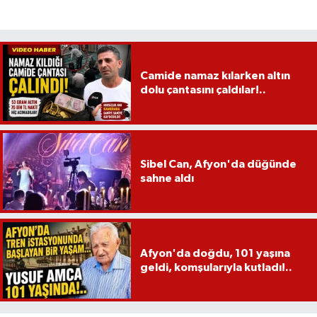
Camide namaz kılarken altın
dolu çantasını çaldılar!..
Sibel Can, Afyon'da düğünde
sahne aldı
Afyon'da doğdu, 101 yaşına
geldi, komşularıyla kutladı!..