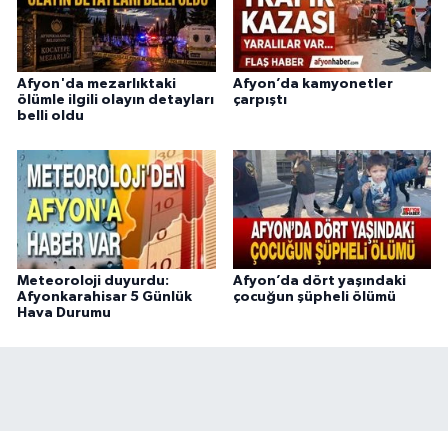
Afyon'da mezarlıktaki
Afyon’da kamyonetler
ölümle ilgili olayın detayları
çarpıştı
belli oldu
Meteoroloji duyurdu:
Afyon’da dört yaşındaki
Afyonkarahisar 5 Günlük
çocuğun şüpheli ölümü
Hava Durumu