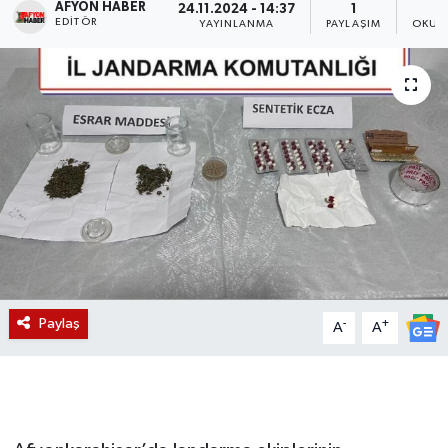
AFYON HABER
24.11.2024 - 14:37
1
EDITÖR
YAYINLANMA
PAYLAŞIM
OKUN
Magazin
Etkinlikler
Paylaş
-
+
A
A