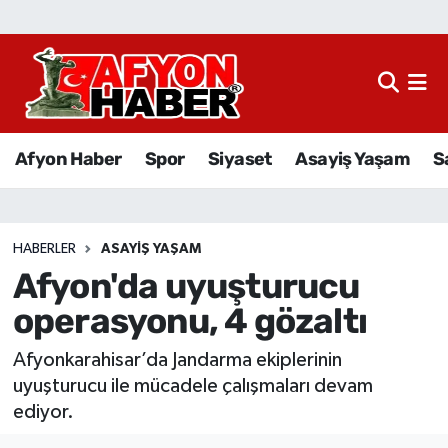
Afyon Haber
Siyaset
Afyon Haber
Spor
Siyaset
Asayiş Yaşam
S
Spor
Asayiş Yaşam
HABERLER
ASAYIŞ YAŞAM
Afyon'da uyuşturucu
Sağlık
operasyonu, 4 gözaltı
Eğitim
Afyonkarahisar’da Jandarma ekiplerinin
Sivil Toplum
uyuşturucu ile mücadele çalışmaları devam
ediyor.
Ekonomi