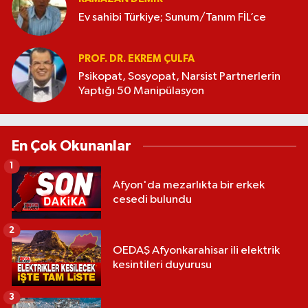
Ev sahibi Türkiye; Sunum/Tanım FİL’ce
PROF. DR. EKREM ÇULFA
Psikopat, Sosyopat, Narsist Partnerlerin
Yaptığı 50 Manipülasyon
En Çok Okunanlar
1
Afyon'da mezarlıkta bir erkek
cesedi bulundu
2
OEDAŞ Afyonkarahisar ili elektrik
kesintileri duyurusu
3