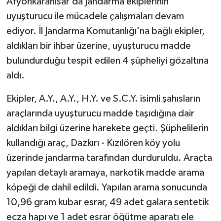
Afyonkarahisar’da Jandarma ekiplerinin
uyuşturucu ile mücadele çalışmaları devam
ediyor. İl Jandarma Komutanlığı'na bağlı ekipler,
aldıkları bir ihbar üzerine, uyuşturucu madde
bulundurduğu tespit edilen 4 şüpheliyi gözaltına
aldı.
Ekipler, A.Y., A.Y., H.Y. ve S.C.Y. isimli şahısların
araçlarında uyuşturucu madde taşıdığına dair
aldıkları bilgi üzerine harekete geçti. Şüphelilerin
kullandığı araç, Dazkırı - Kızılören köy yolu
üzerinde jandarma tarafından durduruldu. Araçta
yapılan detaylı aramaya, narkotik madde arama
köpeği de dahil edildi. Yapılan arama sonucunda
10,96 gram kubar esrar, 49 adet galara sentetik
ecza hapı ve 1 adet esrar öğütme aparatı ele