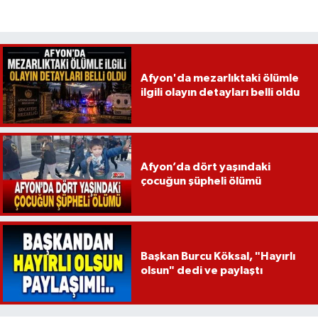
Afyon'da mezarlıktaki ölümle
ilgili olayın detayları belli oldu
Afyon’da dört yaşındaki
çocuğun şüpheli ölümü
Başkan Burcu Köksal, "Hayırlı
olsun" dedi ve paylaştı