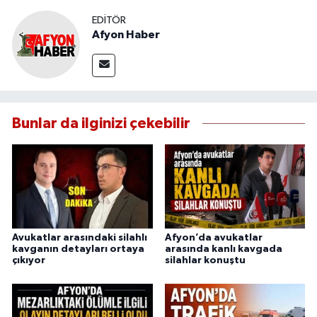
EDITÖR
Afyon Haber
Bunlar da ilginizi çekebilir
Avukatlar arasındaki silahlı
Afyon’da avukatlar
kavganın detayları ortaya
arasında kanlı kavgada
çıkıyor
silahlar konuştu