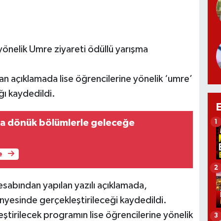
yönelik Umre ziyareti ödüllü yarışma
an açıklamada lise öğrencilerine yönelik ‘umre’
ğı kaydedildi.
a dönük bölümlerle geleceğe
1
e
2
esabından yapılan yazılı açıklamada,
ünyesinde gerçekleştirileceği kaydedildi.
eştirilecek programın lise öğrencilerine yönelik
3