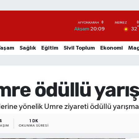
32
Akşam
20:09
Yaşam
Sağlık
Eğitim
Sivil Toplum
Ekonomi
Mag
mre ödüllü yarı
erine yönelik Umre ziyareti ödüllü yarışma
4
1 DK
LAŞIM
OKUNMA SÜRESI