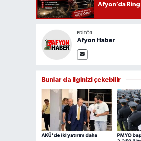
Afyon’da Ring 
EDITÖR
Afyon Haber
Bunlar da ilginizi çekebilir
AKÜ'de iki yatırım daha
PMYO başv