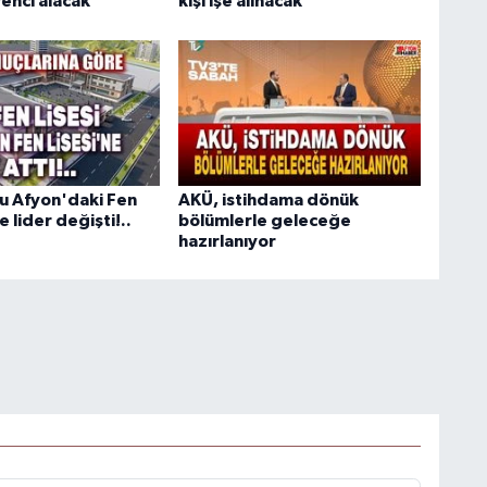
enci alacak
kişi işe alınacak
u Afyon'daki Fen
AKÜ, istihdama dönük
e lider değişti!..
bölümlerle geleceğe
hazırlanıyor