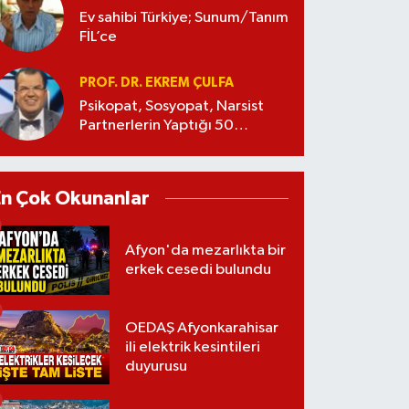
Ev sahibi Türkiye; Sunum/Tanım
FİL’ce
PROF. DR. EKREM ÇULFA
Psikopat, Sosyopat, Narsist
Partnerlerin Yaptığı 50
Manipülasyon
En Çok Okunanlar
Afyon'da mezarlıkta bir
erkek cesedi bulundu
OEDAŞ Afyonkarahisar
ili elektrik kesintileri
duyurusu