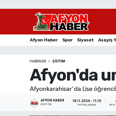
Afyon Haber
Siyaset
Afyon Haber
Spor
Siyaset
Asayiş 
Spor
Asayiş Yaşam
HABERLER
EĞITIM
Afyon'da u
Sağlık
Eğitim
Afyonkarahisar'da Lise öğrencil
Sivil Toplum
AFYON HABER
18.11.2024 - 11:10
EDITÖR
YAYINLANMA
PAY
Ekonomi