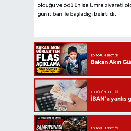
olduğu ve ödülün ise Umre ziyareti ol
gün itibari ile başladığı belirtildi.
EDITÖRÜN SEÇTIĞI
Bakan Akın Gür
EDITÖRÜN SEÇTIĞI
İBAN'a yanlış g
EDITÖRÜN SEÇTIĞI