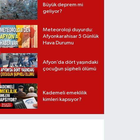
Büyük deprem mi
geliyor?
Meteoroloji duyurdu:
Afyonkarahisar 5 Günlük
Hava Durumu
Afyon’da dört yaşındaki
çocuğun şüpheli ölümü
Kademeli emeklilik
kimleri kapsıyor?