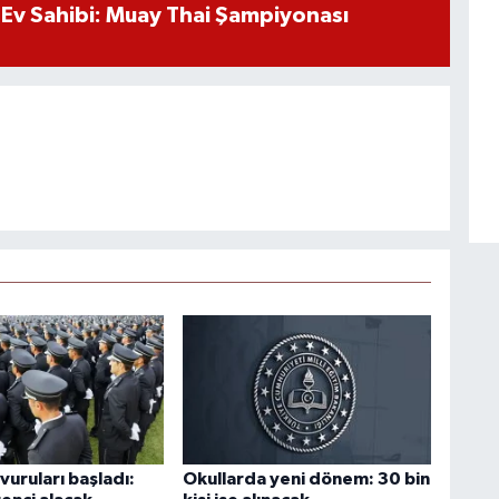
Ev Sahibi: Muay Thai Şampiyonası
uruları başladı:
Okullarda yeni dönem: 30 bin