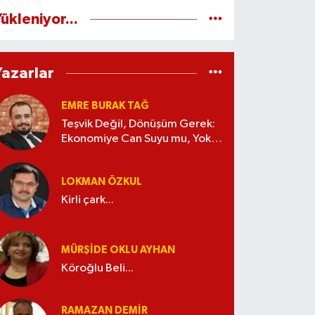
ükleniyor...
Yazarlar
EMRE BURAK TAĞ
Teşvik Değil, Dönüşüm Gerek:
Ekonomiye Can Suyu mu, Yoksa
Kaynak İsrafı mı?
LOKMAN ÖZKUL
Kirli çark...
MÜRŞIDE OKLU AYHAN
Köroğlu Beli...
RAMAZAN DEMİR