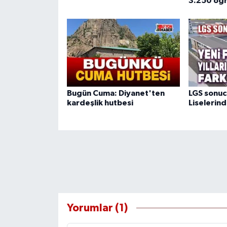
3.250 öğr
Bugün Cuma: Diyanet'ten
LGS sonuc
kardeşlik hutbesi
Liselerind
Yorumlar (1)