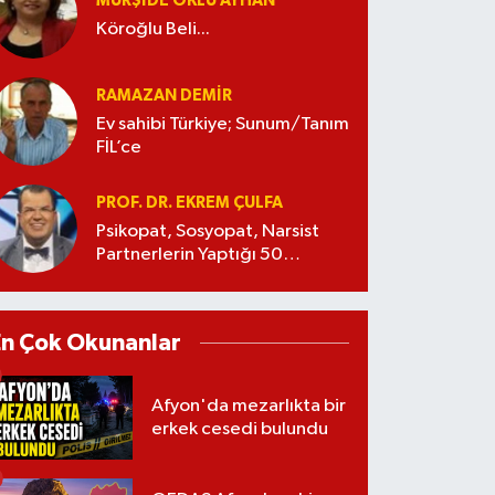
MÜRŞIDE OKLU AYHAN
Köroğlu Beli...
RAMAZAN DEMİR
Ev sahibi Türkiye; Sunum/Tanım
FİL’ce
PROF. DR. EKREM ÇULFA
Psikopat, Sosyopat, Narsist
Partnerlerin Yaptığı 50
Manipülasyon
En Çok Okunanlar
Afyon'da mezarlıkta bir
erkek cesedi bulundu