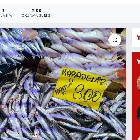
1
2 DK
YLAŞIM
OKUNMA SÜRESI
Y