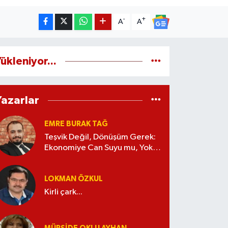
-
+
A
A
ükleniyor...
Yazarlar
EMRE BURAK TAĞ
Teşvik Değil, Dönüşüm Gerek:
Ekonomiye Can Suyu mu, Yoksa
Kaynak İsrafı mı?
LOKMAN ÖZKUL
Kirli çark...