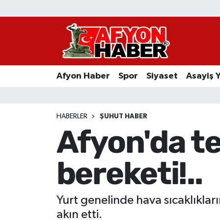
Afyon Haber
Siyaset
Afyon Haber
Spor
Siyaset
Asayiş 
Spor
Asayiş Yaşam
HABERLER
ŞUHUT HABER
Afyon'da t
Sağlık
bereketi!..
Eğitim
Sivil Toplum
Yurt genelinde hava sıcaklıklar
Ekonomi
akın etti.