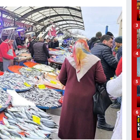
3
4
5
6