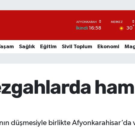
°
30
İkindi
16:58
Yaşam
Sağlık
Eğitim
Sivil Toplum
Ekonomi
Mag
ezgahlarda ham
ının düşmesiyle birlikte Afyonkarahisar’da