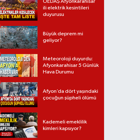
OEDAŞ Afyonkarahisar
ili elektrik kesintileri
duyurusu
Büyük deprem mi
geliyor?
Meteoroloji duyurdu:
Afyonkarahisar 5 Günlük
Hava Durumu
Afyon’da dört yaşındaki
çocuğun şüpheli ölümü
Kademeli emeklilik
kimleri kapsıyor?