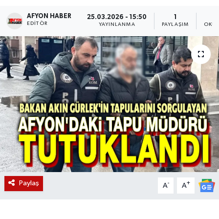
AFYON HABER
Magazin
25.03.2026 - 15:50
1
EDITÖR
YAYINLANMA
PAYLAŞIM
OKUN
Etkinlikler
Paylaş
-
+
A
A