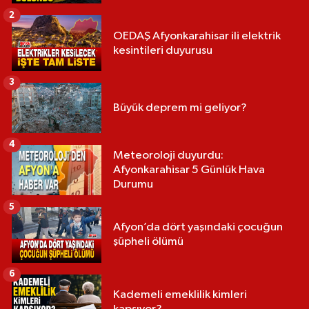
2
OEDAŞ Afyonkarahisar ili elektrik
kesintileri duyurusu
3
Büyük deprem mi geliyor?
4
Meteoroloji duyurdu:
Afyonkarahisar 5 Günlük Hava
Durumu
5
Afyon’da dört yaşındaki çocuğun
şüpheli ölümü
6
Kademeli emeklilik kimleri