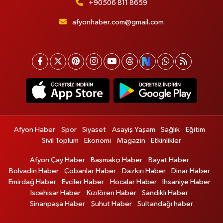
+90506 811 8659
afyonhaber.com@gmail.com
Afyon Haber
Spor
Siyaset
Asayiş Yaşam
Sağlık
Eğitim
Sivil Toplum
Ekonomi
Magazin
Etkinlikler
Afyon Çay Haber
Başmakçı Haber
Bayat Haber
Bolvadin Haber
Çobanlar Haber
Dazkırı Haber
Dinar Haber
Emirdağ Haber
Evciler Haber
Hocalar Haber
İhsaniye Haber
İscehisar Haber
Kızılören Haber
Sandıklı Haber
Sinanpaşa Haber
Şuhut Haber
Sultandağı haber