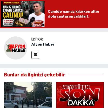
Camide namaz kılarken altın
dolu çantasını çaldılar!..
EDITÖR
Afyon Haber
Bunlar da ilginizi çekebilir