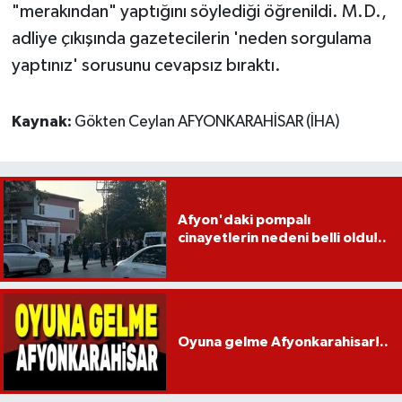
"merakından" yaptığını söylediği öğrenildi. M.D.,
adliye çıkışında gazetecilerin 'neden sorgulama
yaptınız' sorusunu cevapsız bıraktı.
Kaynak:
Gökten Ceylan AFYONKARAHİSAR (İHA)
Afyon'daki pompalı
cinayetlerin nedeni belli oldu!..
Oyuna gelme Afyonkarahisar!..