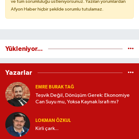
ve tüm sorumluluğu üstleniyorsunuz. Yazılan yorumlardan
Afyon Haber hiçbir şekilde sorumlu tutulamaz.
Yükleniyor...
Yazarlar
EMRE BURAK TAĞ
Teşvik Değil, Dönüşüm Gerek: Ekonomiye
Can Suyu mu, Yoksa Kaynak İsrafı mı?
LOKMAN ÖZKUL
Kirli çark...