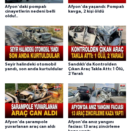
Afyon'daki pompalı
Afyon'da yaşandı: Pompalı
cinayetlerin nedeni belli
kavga, 2 kişi öldü
oldu!..
Seyir halindeki otomobil
Sandıklı’da Kontrolden
yandı, son anda kurtuldular
Çıkan Araç Takla Attı: 1 Ölü,
2 Yaralı
Afyon'da şarampole
Afyon’da anız yangını
yuvarlanan araç can aldı
faciası: 13 araç zincirleme