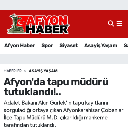
Afyon Haber
Siyaset
Afyon Haber
Spor
Siyaset
Asayiş Yaşam
S
Spor
Asayiş Yaşam
HABERLER
ASAYIŞ YAŞAM
Afyon'da tapu müdürü
Sağlık
tutuklandı!..
Eğitim
Adalet Bakanı Akın Gürlek'in tapu kayıtlarını
Sivil Toplum
sorguladığı ortaya çıkan Afyonkarahisar Çobanlar
İlçe Tapu Müdürü M.D, çıkarıldığı mahkeme
Ekonomi
tarafından tutuklandı.